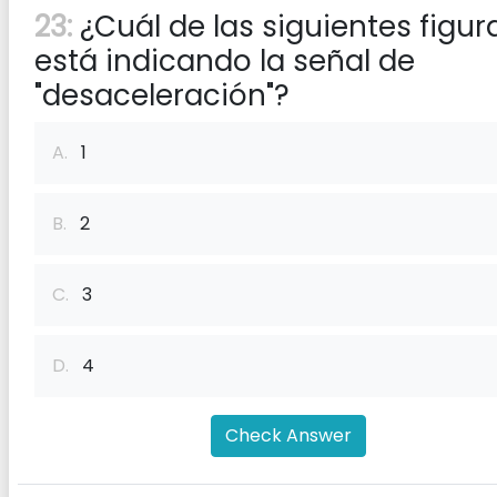
23:
¿Cuál de las siguientes figur
está indicando la señal de
"desaceleración"?
A.
1
B.
2
C.
3
D.
4
Check Answer