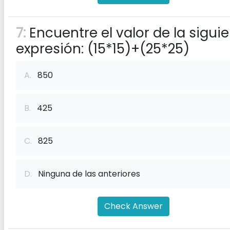
7:
Encuentre el valor de la sigui
expresión: (15*15)+(25*25)
A.
850
B.
425
C.
825
D.
Ninguna de las anteriores
Check Answer