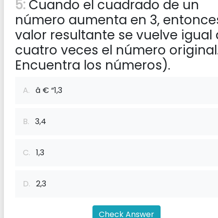
5:
Cuando el cuadrado de un
número aumenta en 3, entonces
valor resultante se vuelve igual 
cuatro veces el número original
Encuentra los números).
A.
â € “1,3
B.
3,4
C.
1,3
D.
2,3
Check Answer