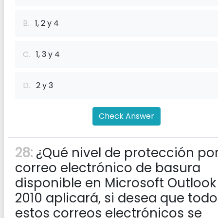
B.
1, 2 y 4
C.
1, 3 y 4
D.
2 y 3
Check Answer
28:
¿Qué nivel de protección po
correo electrónico de basura
disponible en Microsoft Outlook
2010 aplicará, si desea que todo
estos correos electrónicos se