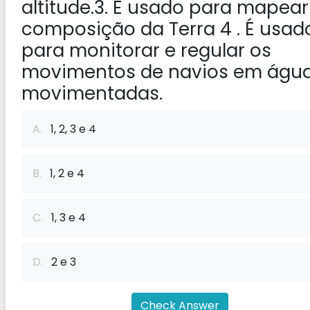
altitude.3. É usado para mapear
composição da Terra 4 . É usad
para monitorar e regular os
movimentos de navios em águ
movimentadas.
A.
1, 2, 3 e 4
B.
1, 2 e 4
C.
1, 3 e 4
D.
2 e 3
Check Answer