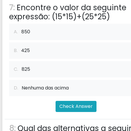
7:
Encontre o valor da seguinte
expressão: (15*15)+(25*25)
A.
850
B.
425
C.
825
D.
Nenhuma das acima
Check Answer
8:
Qual das alternativas a segui