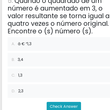
5:
Quando o quadrado de um
número é aumentado em 3, o
valor resultante se torna igual a
quatro vezes o número original.
Encontre o (s) número (s).
A.
â € ”1,3
B.
3,4
C.
1,3
D.
2,3
Check Answer