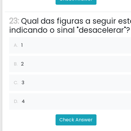
23:
Qual das figuras a seguir est
indicando o sinal "desacelerar"?
A.
1
B.
2
C.
3
D.
4
Check Answer