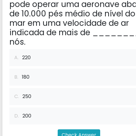
pode operar uma aeronave aba
de 10.000 pés médio de nível do
mar em uma velocidade de ar
indicada de mais de ______
nós.
A.
220
B.
180
C.
250
D.
200
Check Answer