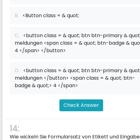
B.
<Button class = & quot;
C.
<button class = & quot; btn btn-primary & quot
meldungen <span class = & quot; btn-badge & quo
4 </span> </button>
D.
<button class = & quot; btn btn-primary & quot
meldungen </button> <span class = & quot; btn-
badge & quot;> 4 </span>
Check Answer
14:
Wie wickeln Sie Formularsatz von Etikett und Eingabe