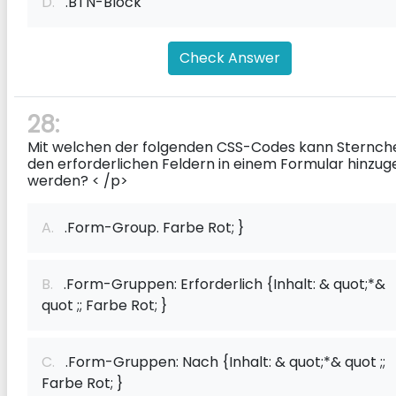
D.
.BTN-Block
Check Answer
28:
Mit welchen der folgenden CSS-Codes kann Sternche
den erforderlichen Feldern in einem Formular hinzug
werden?
< /p>
A.
.Form-Group. Farbe Rot; }
B.
.Form-Gruppen: Erforderlich {Inhalt: & quot;*&
quot ;; Farbe Rot; }
C.
.Form-Gruppen: Nach {Inhalt: & quot;*& quot ;;
Farbe Rot; }