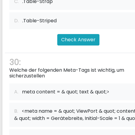
C.
.Table-Strap
D.
.Table-Striped
Check Answer
30:
Welche der folgenden Meta-Tags ist wichtig, um
sicherzustellen
A.
meta content = & quot; text & quot;>
B.
<meta name = & quot; ViewPort & quot; conten
& quot; width = Gerätebreite, Initial-Scale = 1 & quo