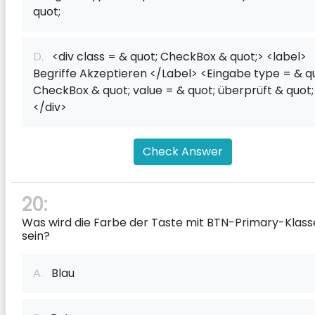
quot;
D.
<div class = & quot; CheckBox & quot;> <label>
Begriffe Akzeptieren </Label> <Eingabe type = & q
CheckBox & quot; value = & quot; überprüft & quot;
</div>
Check Answer
20:
Was wird die Farbe der Taste mit BTN-Primary-Klass
sein?
A.
Blau