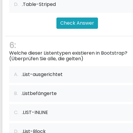
D.
.Table-Striped
Check Answer
6:
Welche dieser Listentypen existieren in Bootstrap?
(Überprüfen Sie alle, die gelten)
A.
.List-ausgerichtet
B.
.Listbefängerte
C.
.LIST-INLINE
D.
.List-Block