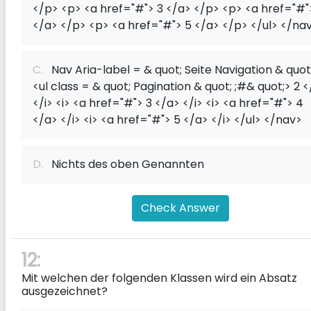
</p> <p> <a href="#"> 3 </a> </p> <p> <a href="#"
</a> </p> <p> <a href="#"> 5 </a> </p> </ul> </na
C.
Nav Aria-label = & quot; Seite Navigation & quot
<ul class = & quot; Pagination & quot; ;#& quot;> 2 
</i> <i> <a href="#"> 3 </a> </i> <i> <a href="#"> 4
</a> </i> <i> <a href="#"> 5 </a> </i> </ul> </nav>
D.
Nichts des oben Genannten
Check Answer
12:
Mit welchen der folgenden Klassen wird ein Absatz
ausgezeichnet?