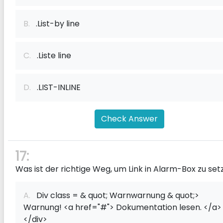
B.
.List-by line
C.
.Liste line
D.
.LIST-INLINE
Check Answer
17:
Was ist der richtige Weg, um Link in Alarm-Box zu se
A.
Div class = & quot; Warnwarnung & quot;>
Warnung! <a href="#"> Dokumentation lesen. </a>
</div>