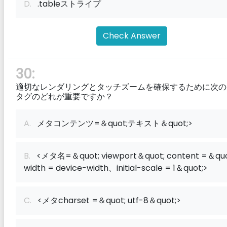
D.
.tableストライプ
Check Answer
30:
適切なレンダリングとタッチズームを確保するために次の
タグのどれが重要ですか？
A.
メタコンテンツ=＆quot;テキスト＆quot;>
B.
<メタ名=＆quot; viewport＆quot; content =＆quo
width = device-width、initial-scale = 1＆quot;>
C.
<メタcharset =＆quot; utf-8＆quot;>