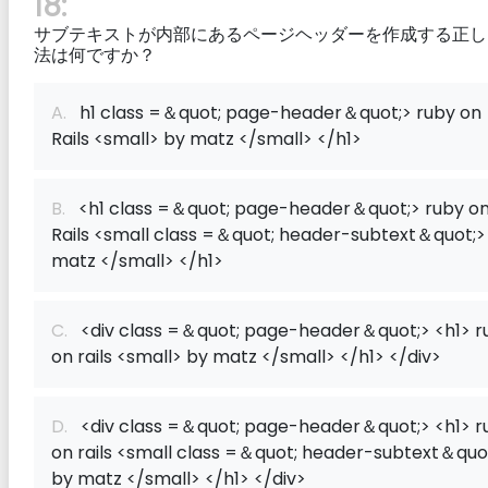
18:
サブテキストが内部にあるページヘッダーを作成する正し
法は何ですか？
A.
h1 class =＆quot; page-header＆quot;> ruby​​ on
Rails <small> by matz </small> </h1>
B.
<h1 class =＆quot; page-header＆quot;> ruby​​ o
Rails <small class =＆quot; header-subtext＆quot;>
matz </small> </h1>
C.
<div class =＆quot; page-header＆quot;> <h1> rub
on rails <small> by matz </small> </h1> </div>
D.
<div class =＆quot; page-header＆quot;> <h1> rub
on rails <small class =＆quot; header-subtext＆quo
by matz </small> </h1> </div>