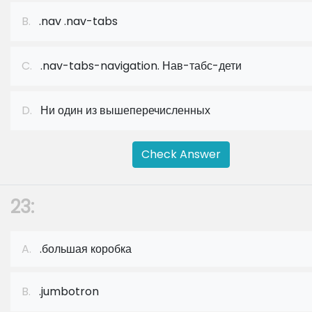
B.
.nav .nav-tabs
C.
.nav-tabs-navigation. Нав-табс-дети
D.
Ни один из вышеперечисленных
Check Answer
23:
A.
.большая коробка
B.
.jumbotron