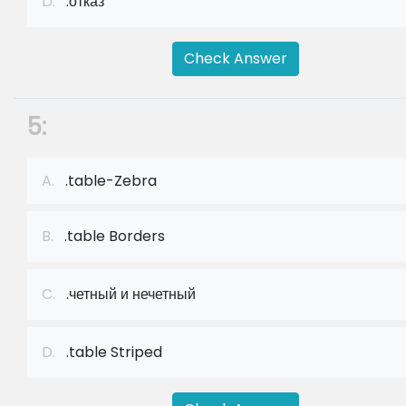
D.
.отказ
Check Answer
5:
A.
.table-Zebra
B.
.table Borders
C.
.четный и нечетный
D.
.table Striped