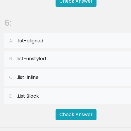
Check Answer
6:
A.
.list-aligned
B.
.list-unstyled
C.
.list-inline
D.
.List Block
Check Answer