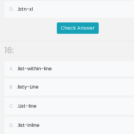
D.
.btn-xl
Check Answer
16:
A.
.list-within-line
B.
.listy-Line
C.
.List-line
D.
.list-inline