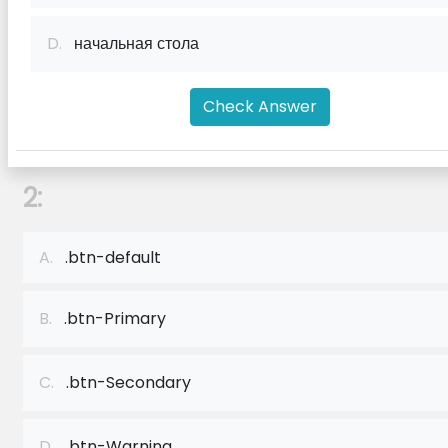
D.
начальная стола
Check Answer
2:
A.
.btn-default
B.
.btn-Primary
C.
.btn-Secondary
D.
.btn-Warning