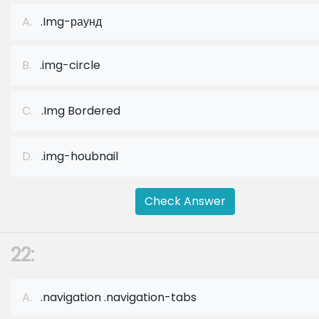
A.
.Img-раунд
B.
.img-circle
C.
.Img Bordered
D.
.img-houbnail
Check Answer
22:
A.
.navigation .navigation-tabs