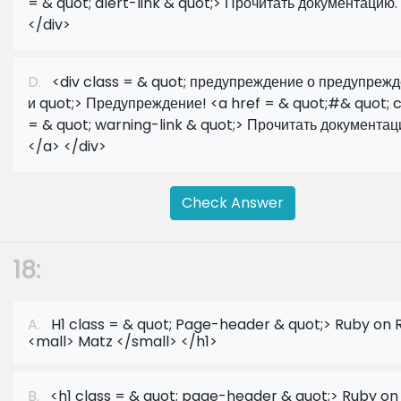
= & quot; alert-link & quot;> Прочитать документацию.
</div>
D.
<div class = & quot; предупреждение о предупреж
и quot;> Предупреждение! <a href = & quot;#& quot; c
= & quot; warning-link & quot;> Прочитать документац
</a> </div>
Check Answer
18:
A.
H1 class = & quot; Page-header & quot;> Ruby on R
<mall> Matz </small> </h1>
B.
<h1 class = & quot; page-header & quot;> Ruby on 