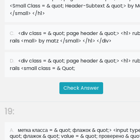
<Small Class = & quot; Header-Subtext & quot;> by M
</small> </h1>
C.
<div class = & quot; page header & quot;> <h1> ruby
rails <mall> by matz </small> </h1> </div>
D.
<div class = & quot; page header & quot;> <h1> ruby
rails <small class = & Quot;
Check Answer
19:
A.
метка класса = & quot; флажок & quot;> <input typ
quot; флажок & quot; value = & quot; проверено & quo