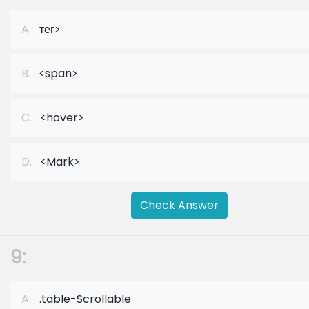
A.
тег>
B.
<span>
C.
<hover>
D.
<Mark>
Check Answer
9:
A.
.table-Scrollable