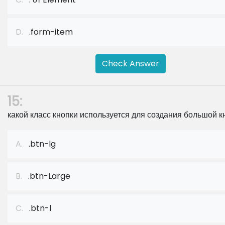
D.
.form-item
Check Answer
15:
какой класс кнопки используется для создания большой к
A.
.btn-lg
B.
.btn-Large
C.
.btn-l