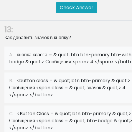
Check Answer
13:
Как добавить значок в кнопку?
A.
кнопка класса = & quot; btn btn-primary btn-with
badge & quot;> Сообщения <pran> 4 </span> </butt
B.
<button class = & quot; btn btn-primary & quot;>
Сообщения <span class = & quot; значок & quot;> 4
</span> </button>
C.
<Button Class = & quot; btn btn-primary & quot;>
Сообщения <span class = & quot; btn-badge & quot;
</span> </button>