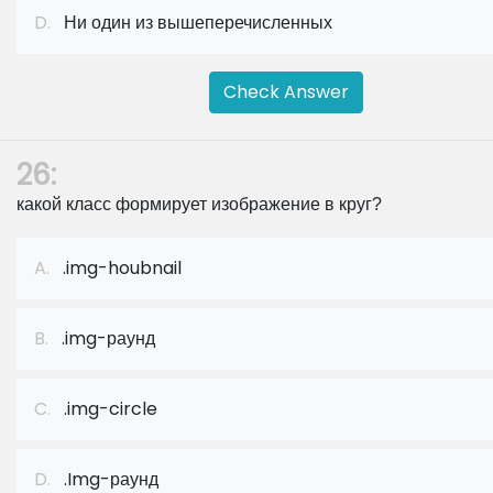
D.
Ни один из вышеперечисленных
Check Answer
26:
какой класс формирует изображение в круг?
A.
.img-houbnail
B.
.img-раунд
C.
.img-circle
D.
.Img-раунд