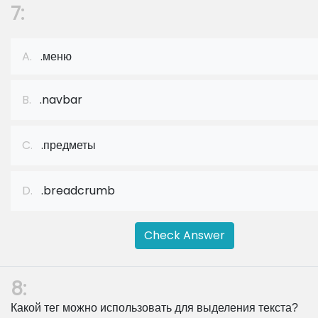
7:
A.
.меню
B.
.navbar
C.
.предметы
D.
.breadcrumb
Check Answer
8:
Какой тег можно использовать для выделения текста?