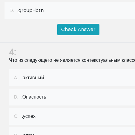
D.
.group-btn
Check Answer
4:
Что из следующего не является контекстуальным клас
A.
.активный
B.
.Опасность
C.
.успех