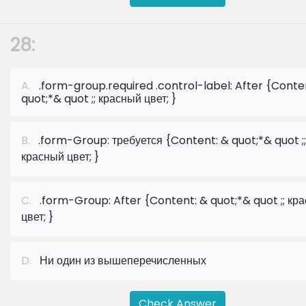
28:
A.
.form-group.required .control-label: After {Conte
quot;*& quot ;; красный цвет; }
B.
.form-Group: требуется {Content: & quot;*& quot ;;
красный цвет; }
C.
.form-Group: After {Content: & quot;*& quot ;; кр
цвет; }
D.
Ни один из вышеперечисленных
Check Answer