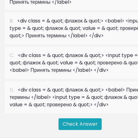
Принять термины </label>
B.
<div class = & quot; флажок & quot;> <babel> <inp
type = & quot; флажок & quot; value = & quot; провер
quot;> Принять термины </label> </div>
C.
<div class = & quot; флажок & quot;> <input type =
quot; флажок & quot; value = & quot; проверено & quo
<babel> Принять термины </label> </div>
D.
<div class = & quot; флажок & quot;> <babel> При
термины </label> <input type = & quot; флажок & quot
value = & quot; проверено & quot;> </div>
Check Answer