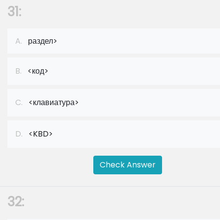
31:
A.
раздел>
B.
<код>
C.
<клавиатура>
D.
<KBD>
Check Answer
32: