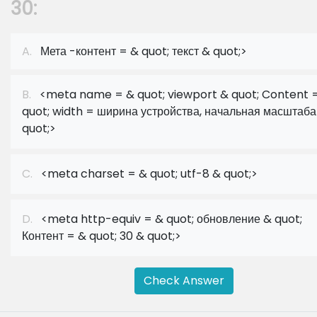
30:
A.
Мета -контент = & quot; текст & quot;>
B.
<meta name = & quot; viewport & quot; Content 
quot; width = ширина устройства, начальная масштаба 
quot;>
C.
<meta charset = & quot; utf-8 & quot;>
D.
<meta http-equiv = & quot; обновление & quot;
Контент = & quot; 30 & quot;>
Check Answer