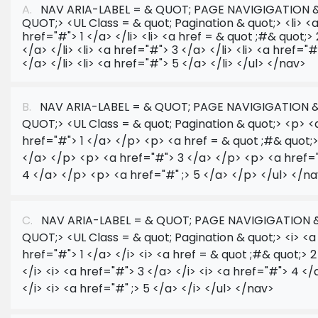
A.
NAV ARIA-LABEL = & QUOT; PAGE NAVIGIGATION 
QUOT;> <UL Class = & quot; Pagination & quot;> <li> <
href="#"> 1 </a> </li> <li> <a href = & quot ;#& quot;> 
</a> </li> <li> <a href="#"> 3 </a> </li> <li> <a href="#
</a> </li> <li> <a href="#"> 5 </a> </li> </ul> </nav>
B.
NAV ARIA-LABEL = & QUOT; PAGE NAVIGIGATION 
QUOT;> <UL Class = & quot; Pagination & quot;> <p> <
href="#"> 1 </a> </p> <p> <a href = & quot ;#& quot;>
</a> </p> <p> <a href="#"> 3 </a> </p> <p> <a href=
4 </a> </p> <p> <a href="#" ;> 5 </a> </p> </ul> </n
C.
NAV ARIA-LABEL = & QUOT; PAGE NAVIGIGATION 
QUOT;> <UL Class = & quot; Pagination & quot;> <i> <a
href="#"> 1 </a> </i> <i> <a href = & quot ;#& quot;> 
</i> <i> <a href="#"> 3 </a> </i> <i> <a href="#"> 4 </
</i> <i> <a href="#" ;> 5 </a> </i> </ul> </nav>