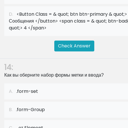
D.
<Button Class = & quot; btn btn-primary & quot;>
Сообщения </button> <span class = & quot; btn-bad
quot;> 4 </span>
Check Answer
14:
Как вы оберните набор формы метки и ввода?
A.
.form-set
B.
.form-Group
C.
. от Element