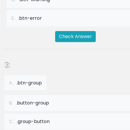
E.
.btn-error
Check Answer
3:
A.
.btn-group
B.
.button-group
C.
.group-button