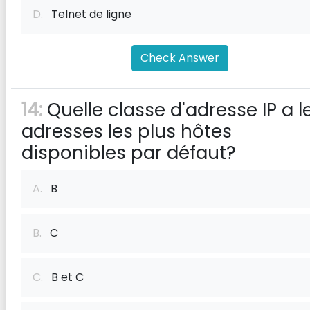
D.
Telnet de ligne
Check Answer
14:
Quelle classe d'adresse IP a l
adresses les plus hôtes
disponibles par défaut?
A.
B
B.
C
C.
B et C