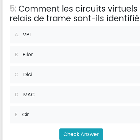
5:
Comment les circuits virtuels
relais de trame sont-ils identifi
A.
VPI
B.
Piler
C.
Dlci
D.
MAC
E.
Cir
Check Answer