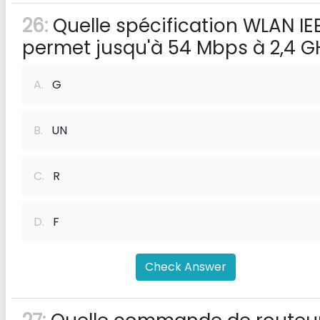
26:
Quelle spécification WLAN IE
permet jusqu'à 54 Mbps à 2,4 G
A.
G
B.
UN
C.
R
D.
F
Check Answer