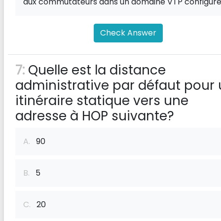
aux commutateurs dans un domaine VTP configur
Check Answer
7:
Quelle est la distance
administrative par défaut pour
itinéraire statique vers une
adresse à HOP suivante?
A.
90
B.
5
C.
20