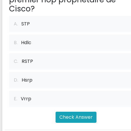
Cisco?
A.
STP
B.
Hdlc
C.
RSTP
D.
Hsrp
E.
Vrrp
Check Answer