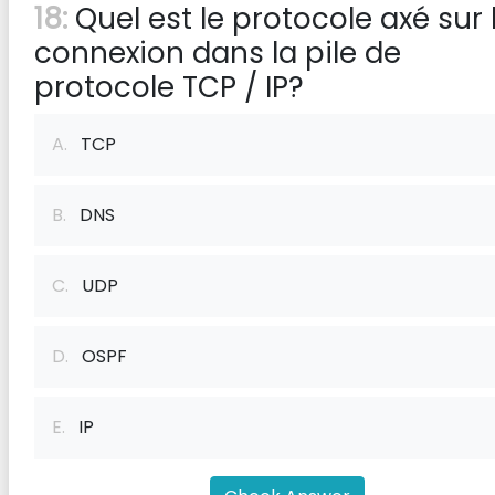
18:
Quel est le protocole axé sur 
connexion dans la pile de
protocole TCP / IP?
A.
TCP
B.
DNS
C.
UDP
D.
OSPF
E.
IP