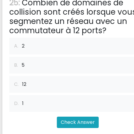
25:
Combien de domaines de
collision sont créés lorsque vou
segmentez un réseau avec un
commutateur à 12 ports?
A.
2
B.
5
C.
12
D.
1
Check Answer