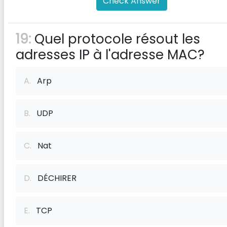
Check Answer
19:
Quel protocole résout les
adresses IP à l'adresse MAC?
A.
Arp
B.
UDP
C.
Nat
D.
DÉCHIRER
E.
TCP