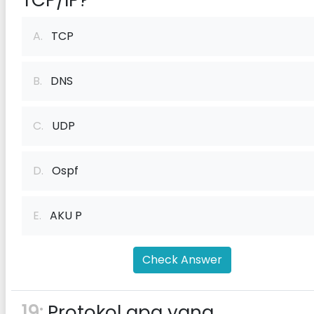
TCP/IP?
A.
TCP
B.
DNS
C.
UDP
D.
Ospf
E.
AKU P
Check Answer
19:
Protokol apa yang