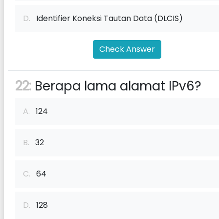
D.
Identifier Koneksi Tautan Data (DLCIS)
Check Answer
22:
Berapa lama alamat IPv6?
A.
124
B.
32
C.
64
D.
128