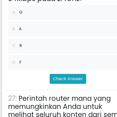
A.
G
B.
A
C.
R
D.
F
Check Answer
27:
Perintah router mana yang
memungkinkan Anda untuk
melihat seluruh konten dari se