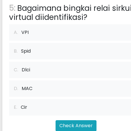
5:
Bagaimana bingkai relai sirkui
virtual diidentifikasi?
A.
VPI
B.
Spid
C.
Dlci
D.
MAC
E.
Cir
Check Answer