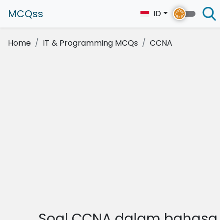
MCQss
ID
Home
IT & Programming MCQs
CCNA
Soal CCNA dalam bahasa