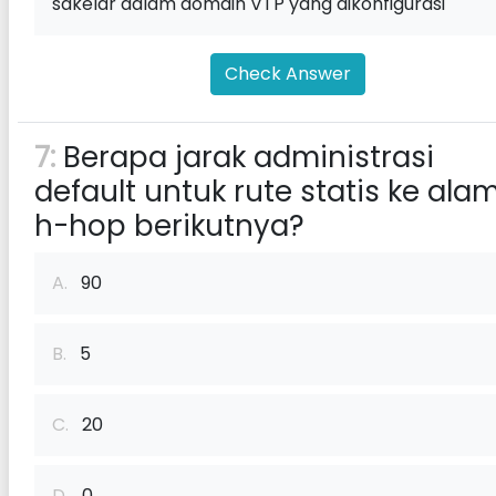
sakelar dalam domain VTP yang dikonfigurasi
Check Answer
7:
Berapa jarak administrasi
default untuk rute statis ke ala
h-hop berikutnya?
A.
90
B.
5
C.
20
D.
0