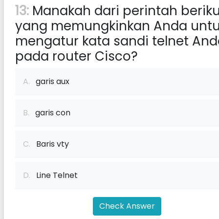
13:
Manakah dari perintah beriku
yang memungkinkan Anda unt
mengatur kata sandi telnet An
pada router Cisco?
A.
garis aux
B.
garis con
C.
Baris vty
D.
Line Telnet
Check Answer