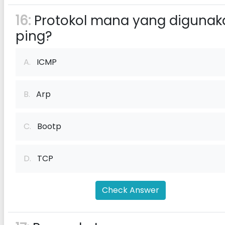
16:
Protokol mana yang digunak
ping?
A.
ICMP
B.
Arp
C.
Bootp
D.
TCP
Check Answer