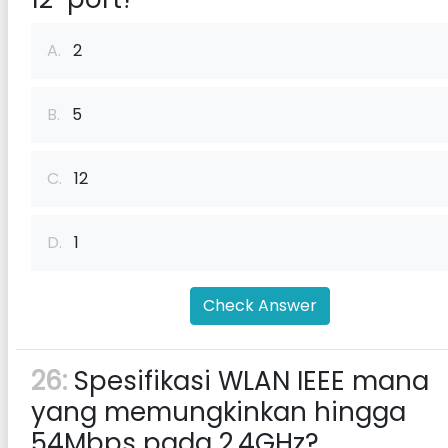
A.
2
B.
5
C.
12
D.
1
Check Answer
26:
Spesifikasi WLAN IEEE mana
yang memungkinkan hingga
54Mbps pada 2.4GHz?