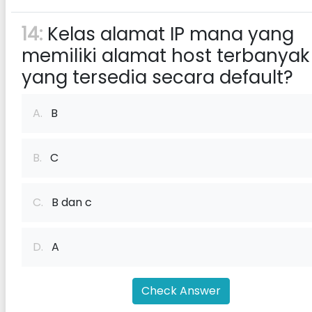
14:
Kelas alamat IP mana yang
memiliki alamat host terbanyak
yang tersedia secara default?
A.
B
B.
C
C.
B dan c
D.
A
Check Answer