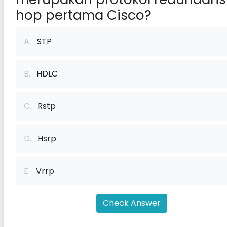
hop pertama Cisco?
A.
STP
B.
HDLC
C.
Rstp
D.
Hsrp
E.
Vrrp
Check Answer