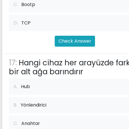
C.
Bootp
D.
TCP
Check Answer
17:
Hangi cihaz her arayüzde fark
bir alt ağa barındırır
A.
Hub
B.
Yönlendirici
C.
Anahtar