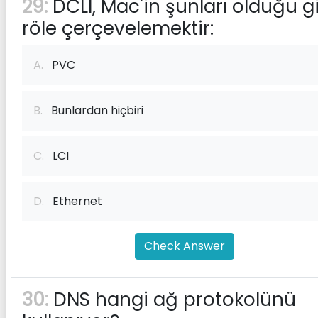
29:
DCLI, Mac'in şunları olduğu g
röle çerçevelemektir:
A.
PVC
B.
Bunlardan hiçbiri
C.
LCI
D.
Ethernet
Check Answer
30:
DNS hangi ağ protokolünü