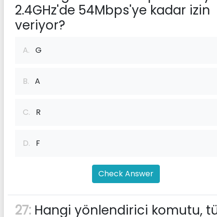
2.4GHz'de 54Mbps'ye kadar izin
veriyor?
A.
G
B.
A
C.
R
D.
F
Check Answer
27:
Hangi yönlendirici komutu, 