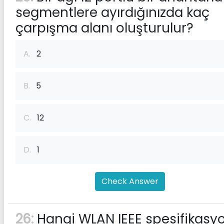
segmentlere ayırdığınızda kaç
çarpışma alanı oluşturulur?
A.
2
B.
5
C.
12
D.
1
Check Answer
26:
Hangi WLAN IEEE spesifikasy