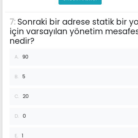
7:
Sonraki bir adrese statik bir yo
için varsayılan yönetim mesafes
nedir?
A.
90
B.
5
C.
20
D.
0
E.
1