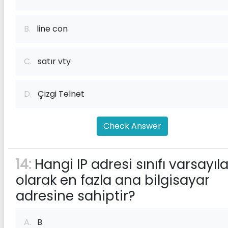
B.
line con
C.
satır vty
D.
Çizgi Telnet
Check Answer
14:
Hangi IP adresi sınıfı varsayıl
olarak en fazla ana bilgisayar
adresine sahiptir?
A.
B