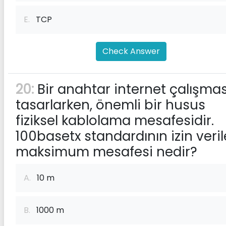
E.
TCP
Check Answer
20:
Bir anahtar internet çalışmas
tasarlarken, önemli bir husus
fiziksel kablolama mesafesidir.
100basetx standardının izin veri
maksimum mesafesi nedir?
A.
10 m
B.
1000 m