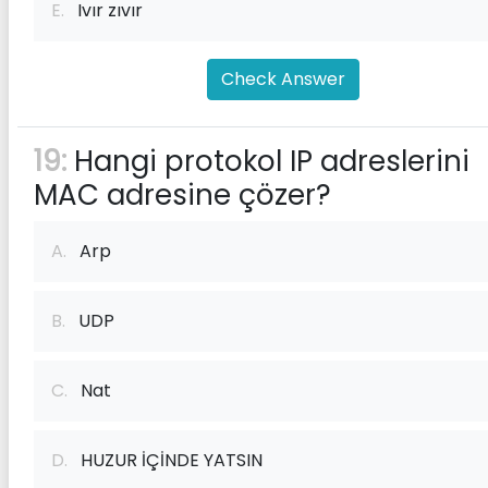
E.
Ivır zıvır
Check Answer
19:
Hangi protokol IP adreslerini
MAC adresine çözer?
A.
Arp
B.
UDP
C.
Nat
D.
HUZUR İÇİNDE YATSIN