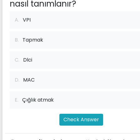
nasıl tanımlanır?
A.
VPI
B.
Tapmak
C.
Dlci
D.
MAC
E.
Çığlık atmak
Check Answer