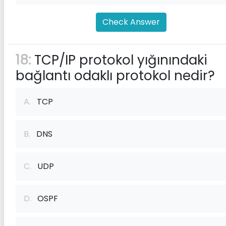
Check Answer
18:
TCP/IP protokol yığınındaki
bağlantı odaklı protokol nedir?
A.
TCP
B.
DNS
C.
UDP
D.
OSPF