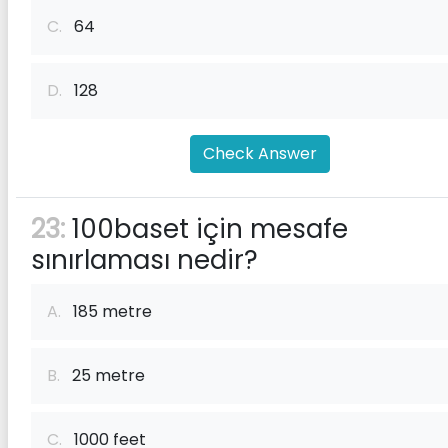
C.
64
D.
128
Check Answer
23:
100baset için mesafe
sınırlaması nedir?
A.
185 metre
B.
25 metre
C.
1000 feet