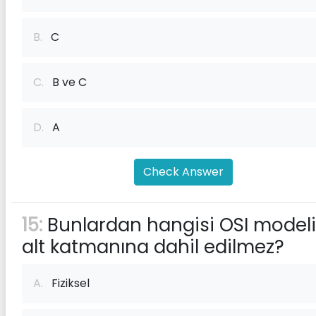
B.
C
C.
B ve C
D.
A
Check Answer
15:
Bunlardan hangisi OSI modeli
alt katmanına dahil edilmez?
A.
Fiziksel