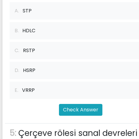
A.
STP
B.
HDLC
C.
RSTP
D.
HSRP
E.
VRRP
Check Answer
5:
Çerçeve rölesi sanal devreleri