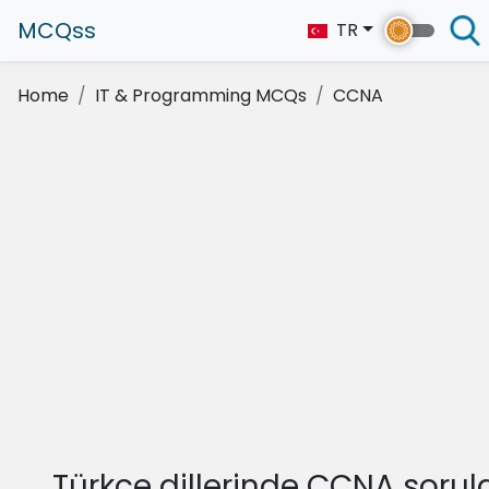
MCQss
TR
Home
IT & Programming MCQs
CCNA
Türkçe dillerinde CCNA sorula