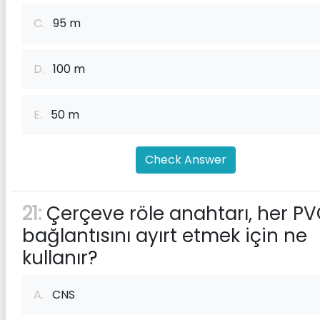
C.
95 m
D.
100 m
E.
50 m
Check Answer
21:
Çerçeve röle anahtarı, her P
bağlantısını ayırt etmek için ne
kullanır?
A.
CNS