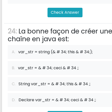
Check Answer
24:
La bonne façon de créer un
chaîne en java est:
A.
var_str = string (& # 34; this & # 34;);
B.
var_str = & # 34; ceci & # 34 ;;
C.
String var_str = & # 34; this & # 34 ;;
D.
Declare var_str = & # 34; ceci & # 34 ;;