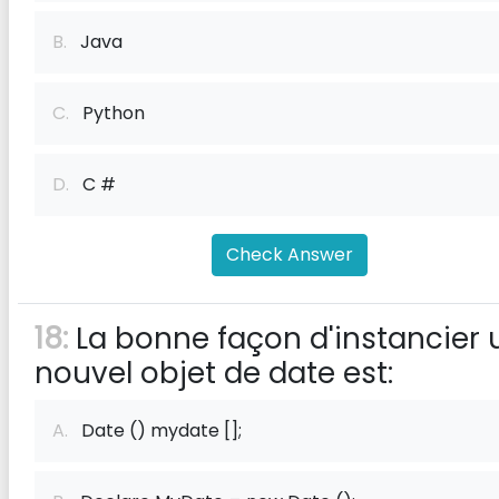
B.
Java
C.
Python
D.
C #
Check Answer
18:
La bonne façon d'instancier 
nouvel objet de date est:
A.
Date () mydate [];