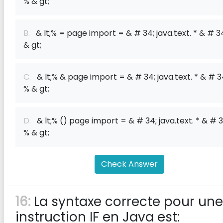
% & gt;
B.
& lt;% = page import = & # 34; java.text. * & # 3
& gt;
C.
& lt;% & page import = & # 34; java.text. * & # 3
% & gt;
D.
& lt;% () page import = & # 34; java.text. * & # 3
% & gt;
Check Answer
16:
La syntaxe correcte pour une
instruction IF en Java est: