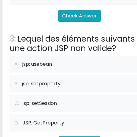
Check Answer
3:
Lequel des éléments suivants 
une action JSP non valide?
A.
jsp: usebean
B.
jsp: setproperty
C.
jsp: setSession
D.
JSP: GetProperty