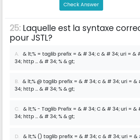
Check Answer
25:
Laquelle est la syntaxe corre
pour JSTL?
A.
& lt;% = taglib prefix = & # 34; c & # 34; uri = & 
34; http ... & # 34; % & gt;
B.
& lt;% @ taglib prefix = & # 34; c & # 34; uri = &
34; http ... & # 34; % & gt;
C.
& lt;% - Taglib Prefix = & # 34; C & # 34; uri = &
34; http ... & # 34; % & gt;
D.
& lt;% () taglib prefix = & # 34; c & # 34; uri = &