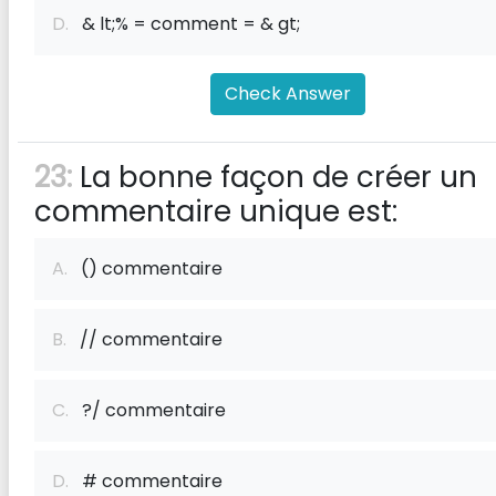
D.
& lt;% = comment = & gt;
Check Answer
23:
La bonne façon de créer un
commentaire unique est:
A.
() commentaire
B.
// commentaire
C.
?/ commentaire
D.
# commentaire