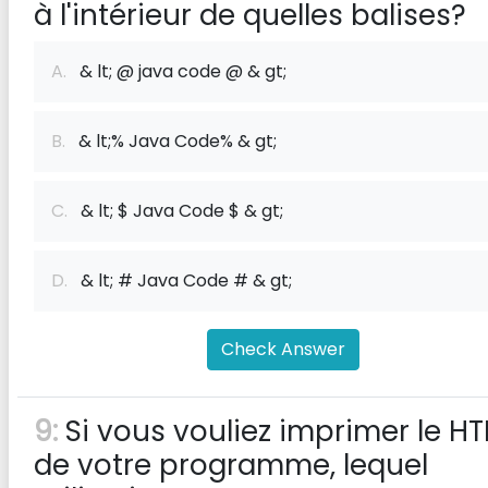
à l'intérieur de quelles balises?
A.
& lt; @ java code @ & gt;
B.
& lt;% Java Code% & gt;
C.
& lt; $ Java Code $ & gt;
D.
& lt; # Java Code # & gt;
Check Answer
9:
Si vous vouliez imprimer le H
de votre programme, lequel