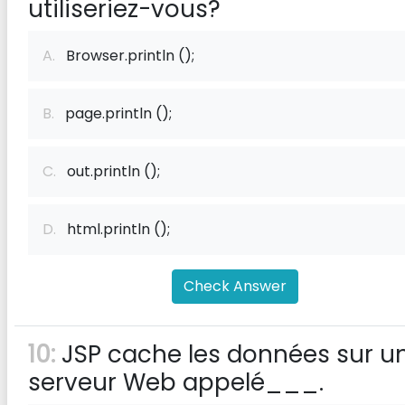
utiliseriez-vous?
A.
Browser.println ();
B.
page.println ();
C.
out.println ();
D.
html.println ();
Check Answer
10:
JSP cache les données sur u
serveur Web appelé___.