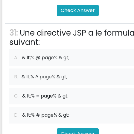
Check Answer
31:
Une directive JSP a le formula
suivant:
A.
& lt;% @ page% & gt;
B.
& lt;% ^ page% & gt;
C.
& lt;% = page% & gt;
D.
& lt;% # page% & gt;
Check Answer