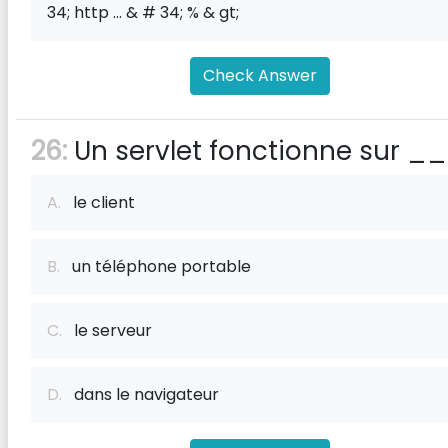
34; http ... & # 34; % & gt;
Check Answer
26:
Un servlet fonctionne sur _
A.
le client
B.
un téléphone portable
C.
le serveur
D.
dans le navigateur