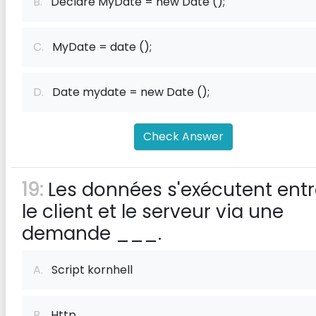
B.
Declare MyDate = new Date ();
C.
MyDate = date ();
D.
Date mydate = new Date ();
Check Answer
19:
Les données s'exécutent ent
le client et le serveur via une
demande ___.
A.
Script kornhell
B.
Http