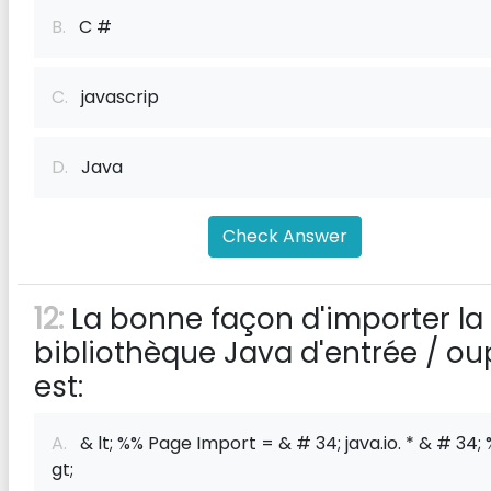
B.
C #
C.
javascrip
D.
Java
Check Answer
12:
La bonne façon d'importer la
bibliothèque Java d'entrée / ou
est:
A.
& lt; %% Page Import = & # 34; java.io. * & # 34; 
gt;