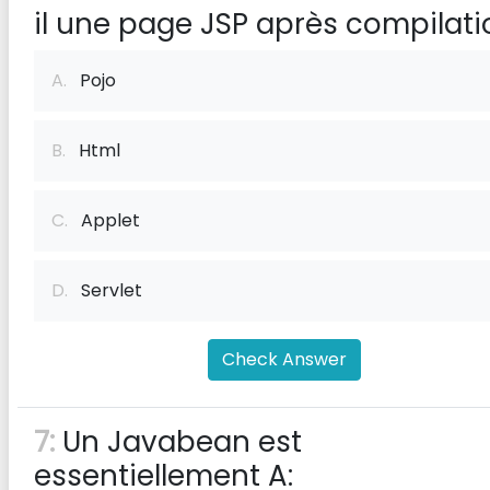
il une page JSP après compilati
A.
Pojo
B.
Html
C.
Applet
D.
Servlet
Check Answer
7:
Un Javabean est
essentiellement A: