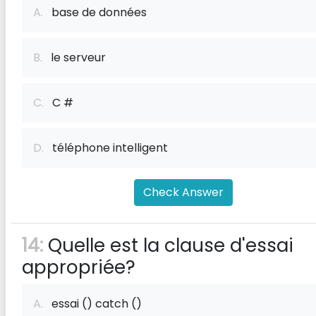
A.
base de données
B.
le serveur
C.
C #
D.
téléphone intelligent
Check Answer
14:
Quelle est la clause d'essai
appropriée?
A.
essai () catch ()