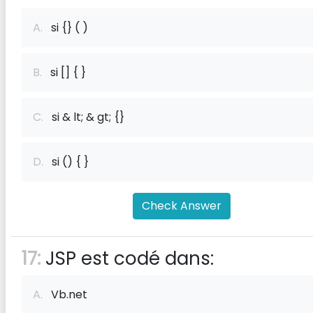
A.
si {} ( )
B.
si [] { }
C.
si & lt; & gt; {}
D.
si () { }
Check Answer
17:
JSP est codé dans:
A.
Vb.net