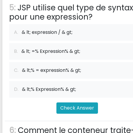
5:
JSP utilise quel type de synta
pour une expression?
A.
& lt; expression / & gt;
B.
& lt; =% Expression% & gt;
C.
& lt;% = expression% & gt;
D.
& lt;% Expression% & gt;
Check Answer
6:
Comment le conteneur traite