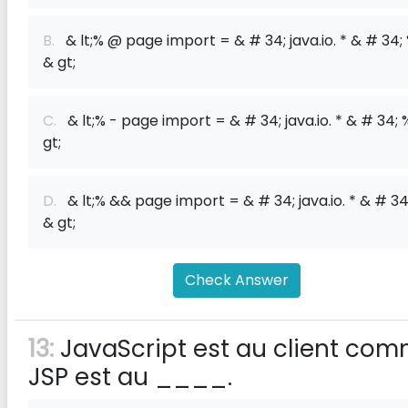
B.
& lt;% @ page import = & # 34; java.io. * & # 34;
& gt;
C.
& lt;% - page import = & # 34; java.io. * & # 34; 
gt;
D.
& lt;% && page import = & # 34; java.io. * & # 34
& gt;
Check Answer
13:
JavaScript est au client co
JSP est au ____.