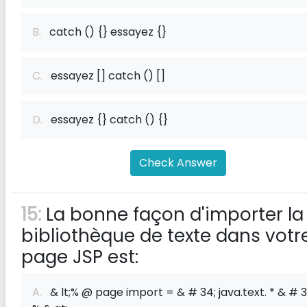
B.
catch () {} essayez {}
C.
essayez [] catch () []
D.
essayez {} catch () {}
Check Answer
15:
La bonne façon d'importer la
bibliothèque de texte dans votr
page JSP est:
A.
& lt;% @ page import = & # 34; java.text. * & # 3