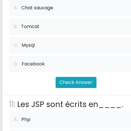
A.
Chat sauvage
B.
Tomcat
C.
Mysql
D.
Facebook
Check Answer
11:
Les JSP sont écrits en____.
A.
Php