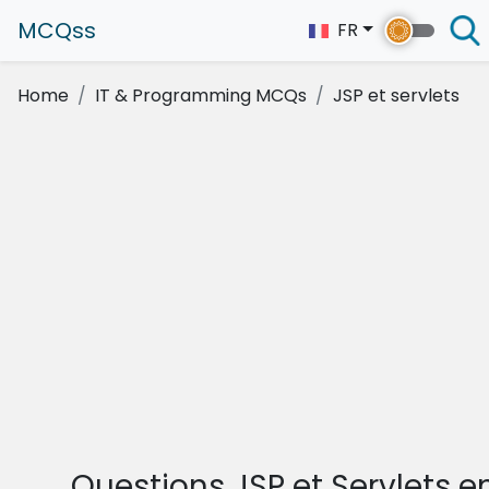
MCQss
FR
Home
IT & Programming MCQs
JSP et servlets
Questions JSP et Servlets e