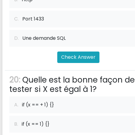
C.
Port 1433
D.
Une demande SQL
Check Answer
20:
Quelle est la bonne façon de
tester si X est égal à 1?
A.
if (x == + 1) {}
B.
if (x == 1) {}