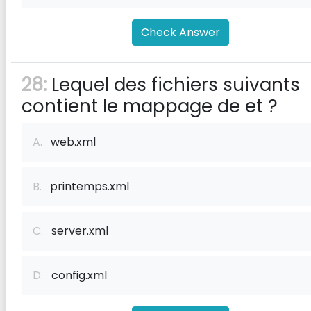
Check Answer
28:
Lequel des fichiers suivants
contient le mappage de
et
?
A.
web.xml
B.
printemps.xml
C.
server.xml
D.
config.xml