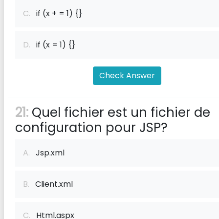
C.
if (x + = 1) {}
D.
if (x = 1) {}
Check Answer
21:
Quel fichier est un fichier de
configuration pour JSP?
A.
Jsp.xml
B.
Client.xml
C.
Html.aspx