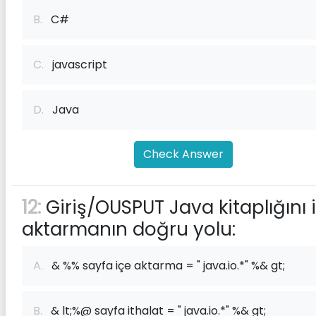
B.
C#
C.
javascript
D.
Java
Check Answer
12:
Giriş/OUSPUT Java kitaplığını 
aktarmanın doğru yolu:
A.
& %% sayfa içe aktarma = " java.io.*" %& gt;
B.
& lt;%@ sayfa ithalat = " java.io.*" %& gt;