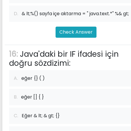
D.
& lt;%() sayfa içe aktarma = " java.text.*" %& gt;
Check Answer
16:
Java'daki bir IF ifadesi için
doğru sözdizimi:
A.
eğer {} ( )
B.
eğer [] { }
C.
Eğer & lt; & gt; {}