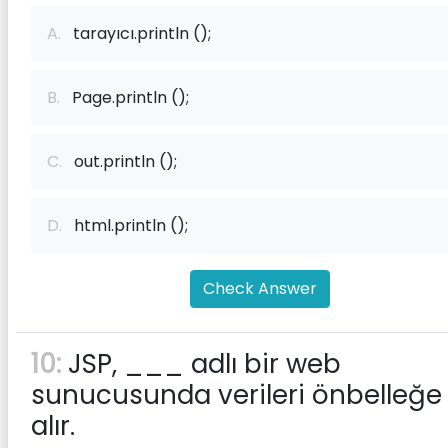
A.
tarayıcı.println ();
B.
Page.println ();
C.
out.println ();
D.
html.println ();
Check Answer
10:
JSP, ___ adlı bir web
sunucusunda verileri önbelleğe
alır.