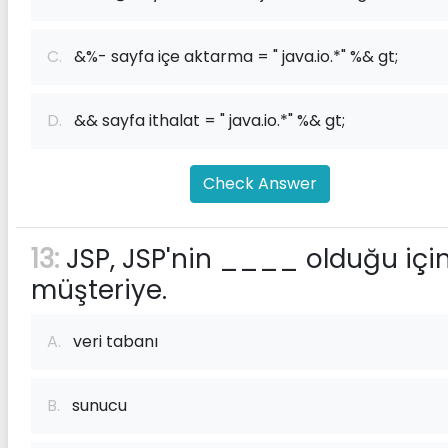
C.
&%- sayfa içe aktarma = " java.io.*" %& gt;
D.
&& sayfa ithalat = " java.io.*" %& gt;
Check Answer
13:
JSP, JSP'nin ____ olduğu içi
müşteriye.
A.
veri tabanı
B.
sunucu