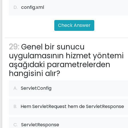
D.
config.xml
Check Answer
29:
Genel bir sunucu
uygulamasının hizmet yöntemi
aşağıdaki parametrelerden
hangisini alır?
A.
ServletConfig
B.
Hem ServletRequest hem de ServletResponse
C.
ServletResponse