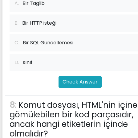
A.
Bir Taglib
B.
Bir HTTP isteği
C.
Bir SQL Güncellemesi
D.
sınıf
Check Answer
8:
Komut dosyası, HTML'nin içine
gömülebilen bir kod parçasıdır,
ancak hangi etiketlerin içinde
olmalıdır?