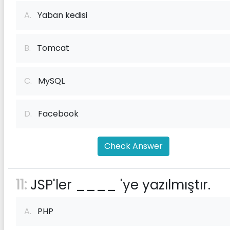
A.
Yaban kedisi
B.
Tomcat
C.
MySQL
D.
Facebook
Check Answer
11:
JSP'ler ____ 'ye yazılmıştır.
A.
PHP