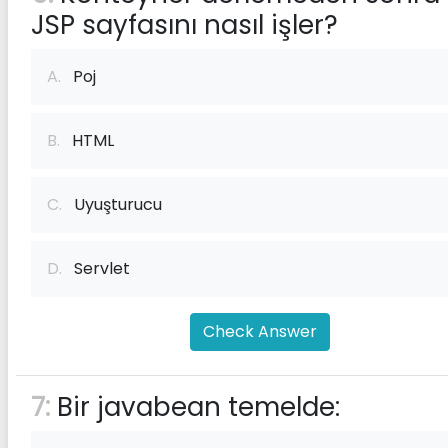
JSP sayfasını nasıl işler?
A.
Poj
B.
HTML
C.
Uyuşturucu
D.
Servlet
Check Answer
7:
Bir javabean temelde: