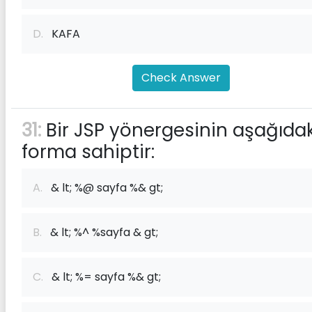
D.
KAFA
Check Answer
31:
Bir JSP yönergesinin aşağıdak
forma sahiptir:
A.
& lt; %@ sayfa %& gt;
B.
& lt; %^ %sayfa & gt;
C.
& lt; %= sayfa %& gt;