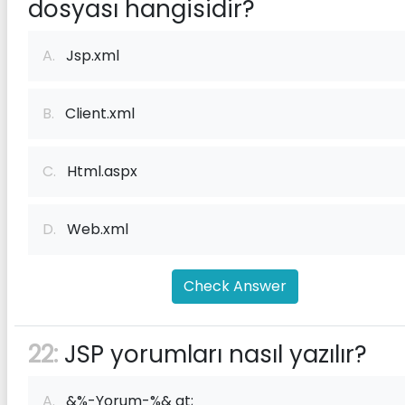
dosyası hangisidir?
A.
Jsp.xml
B.
Client.xml
C.
Html.aspx
D.
Web.xml
Check Answer
22:
JSP yorumları nasıl yazılır?
A.
&%-Yorum-%& gt;