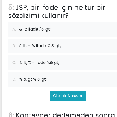
5:
JSP, bir ifade için ne tür bir
sözdizimi kullanır?
A.
& lt; ifade /& gt;
B.
& lt; = % ifade % & gt;
C.
& lt; %= ifade %& gt;
D.
% & gt % & gt;
Check Answer
6:
Konteyner derlemeden sonra 