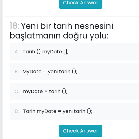
Check Answer
18:
Yeni bir tarih nesnesini
başlatmanın doğru yolu:
A.
Tarih () myDate [];
B.
MyDate = yeni tarih ();
C.
myDate = tarih ();
D.
Tarih myDate = yeni tarih ();
Check Answer