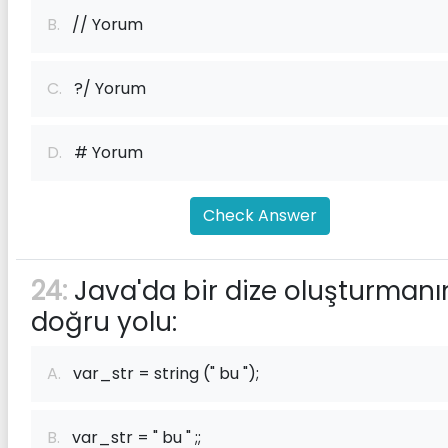
B.
// Yorum
C.
?/ Yorum
D.
# Yorum
Check Answer
24:
Java'da bir dize oluşturmanı
doğru yolu:
A.
var_str = string (" bu ");
B.
var_str = " bu " ;;