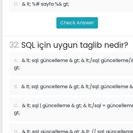
D.
& lt; %# sayfa %& gt;
Check Answer
32:
SQL için uygun taglib nedir?
A.
& lt; sql: güncelleme & gt; & lt;/sql: güncelleme/
gt;
B.
& lt; sql: güncelleme & gt; & lt;/sql: güncelleme &
C.
& lt; sql | güncelleme & gt; & lt;/sql = güncellem
gt;
D.
& lt; sql: güncelleme & gt; & lt; // sql: güncellem