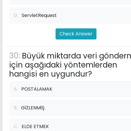
D.
ServletRequest
Check Answer
30:
Büyük miktarda veri gönder
için aşağıdaki yöntemlerden
hangisi en uygundur?
A.
POSTALAMAK
B.
GİZLENMİŞ
C.
ELDE ETMEK