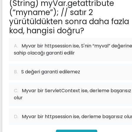
(String) myVar.getattribute
(“myname”); // satır 2
yürütüldükten sonra daha fazla
kod, hangisi doğru?
A.
Myvar bir httpsession ise, S'nin “myval” değerin
sahip olacağı garanti edilir
B.
S değeri garanti edilemez
C.
Myvar bir ServletContext ise, derleme başarısız
olur
D.
Myvar bir httpsession ise, derleme başarısız olu