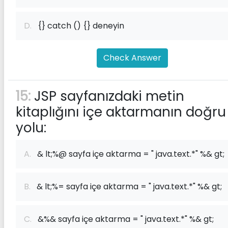
D.
{} catch () {} deneyin
Check Answer
15:
JSP sayfanızdaki metin
kitaplığını içe aktarmanın doğru
yolu:
A.
& lt;%@ sayfa içe aktarma = " java.text.*" %& gt;
B.
& lt;%= sayfa içe aktarma = " java.text.*" %& gt;
C.
&%& sayfa içe aktarma = " java.text.*" %& gt;