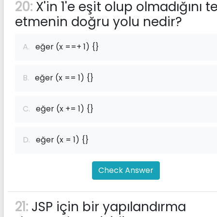
20:
X'in 1'e eşit olup olmadığını t
etmenin doğru yolu nedir?
A.
eğer (x ==+ 1) {}
B.
eğer (x == 1) {}
C.
eğer (x += 1) {}
D.
eğer (x = 1) {}
Check Answer
21:
JSP için bir yapılandırma