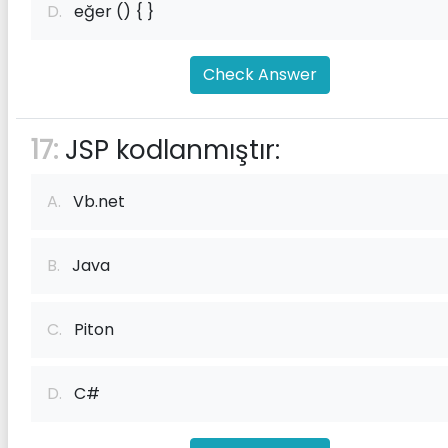
D.
eğer () { }
Check Answer
17:
JSP kodlanmıştır:
A.
Vb.net
B.
Java
C.
Piton
D.
C#