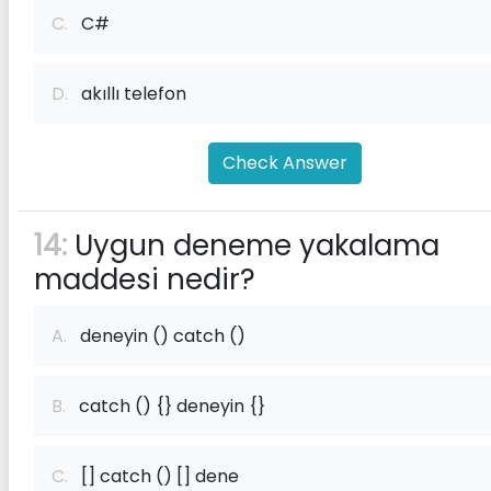
C.
C#
D.
akıllı telefon
Check Answer
14:
Uygun deneme yakalama
maddesi nedir?
A.
deneyin () catch ()
B.
catch () {} deneyin {}
C.
[] catch () [] dene