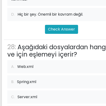
D.
Hiç bir şey. Önemli bir kavram değil.
Check Answer
28:
Aşağıdaki dosyalardan hangi
ve
için eşlemeyi içerir?
A.
Web.xml
B.
Spring.xml
C.
Server.xml