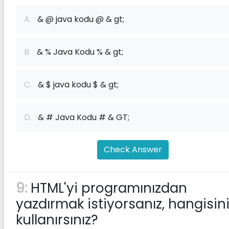
A.
& @ java kodu @ & gt;
B.
& % Java Kodu % & gt;
C.
& $ java kodu $ & gt;
D.
& # Java Kodu # & GT;
Check Answer
9:
HTML'yi programınızdan
yazdırmak istiyorsanız, hangisin
kullanırsınız?