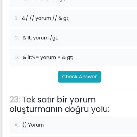
B.
&/ // yorum // & gt;
C.
& lt; yorum /gt;
D.
& lt;%= yorum = & gt;
Check Answer
23:
Tek satır bir yorum
oluşturmanın doğru yolu:
A.
() Yorum