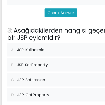
Check Answer
3:
Aşağıdakilerden hangisi geçer
bir JSP eylemidir?
A.
JSP: Kullanımla
B.
JSP: SetProperty
C.
JSP: Setsession
D.
JSP: GetProperty