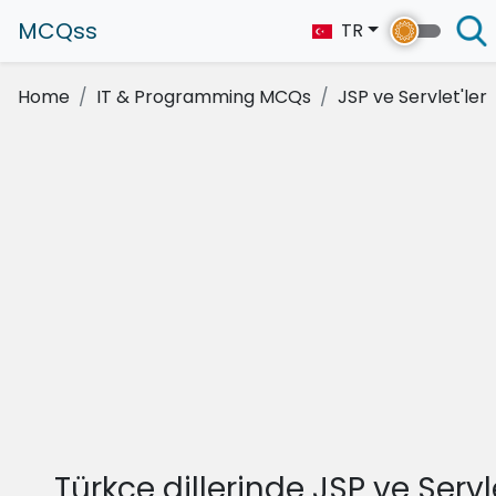
MCQss
TR
Home
IT & Programming MCQs
JSP ve Servlet'ler
Türkçe dillerinde JSP ve Servl