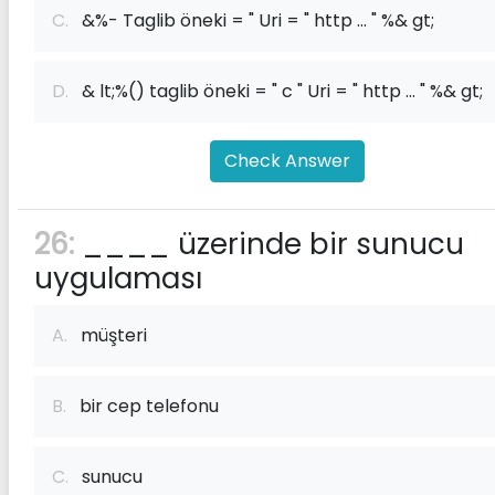
C.
&%- Taglib öneki = " Uri = " http ... " %& gt;
D.
& lt;%() taglib öneki = " c " Uri = " http ... " %& gt;
Check Answer
26:
____ üzerinde bir sunucu
uygulaması
A.
müşteri
B.
bir cep telefonu
C.
sunucu