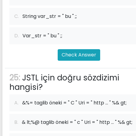
C.
String var_str = " bu " ;;
D.
Var_str = " bu " ;;
Check Answer
25:
JSTL için doğru sözdizimi
hangisi?
A.
&%= taglib öneki = " C " Uri = " http ... " %& gt;
B.
& lt;%@ taglib öneki = " c " Uri = " http ... " %& gt;