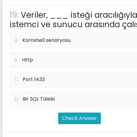
19:
Veriler, ___ isteği aracılığıyl
istemci ve sunucu arasında çalış
A.
Kornshell senaryosu
B.
Http
C.
Port 1433
D.
Bir SQL Talebi
Check Answer