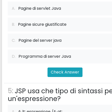
A.
Pagine di servlet Java
B.
Pagine sicure giustificate
C.
Pagine del server java
D.
Programma di server Java
Check Answer
5:
JSP usa che tipo di sintassi p
un'espressione?
A.
& lt; espressione /& gt;