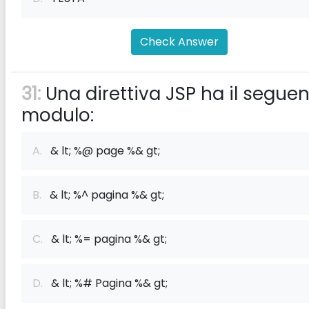
Check Answer
31:
Una direttiva JSP ha il segue
modulo:
A.
& lt; %@ page %& gt;
B.
& lt; %^ pagina %& gt;
C.
& lt; %= pagina %& gt;
D.
& lt; %# Pagina %& gt;