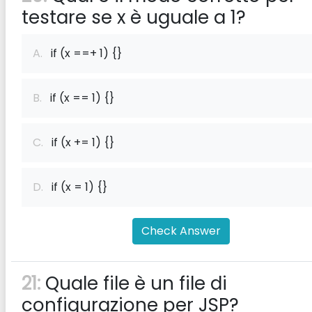
testare se x è uguale a 1?
A.
if (x ==+ 1) {}
B.
if (x == 1) {}
C.
if (x += 1) {}
D.
if (x = 1) {}
Check Answer
21:
Quale file è un file di
configurazione per JSP?