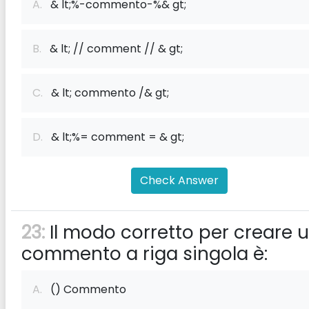
A.
& lt;%-commento-%& gt;
B.
& lt; // comment // & gt;
C.
& lt; commento /& gt;
D.
& lt;%= comment = & gt;
Check Answer
23:
Il modo corretto per creare 
commento a riga singola è:
A.
() Commento