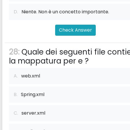
D.
Niente. Non è un concetto importante.
Check Answer
28:
Quale dei seguenti file conti
la mappatura per
e
?
A.
web.xml
B.
Spring.xml
C.
server.xml