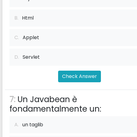
B.
Html
C.
Applet
D.
Servlet
Check Answer
7:
Un Javabean è
fondamentalmente un:
A.
un taglib