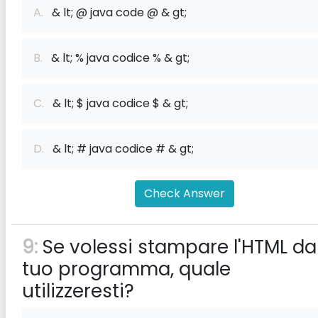
A.
& lt; @ java code @ & gt;
B.
& lt; % java codice % & gt;
C.
& lt; $ java codice $ & gt;
D.
& lt; # java codice # & gt;
Check Answer
9:
Se volessi stampare l'HTML da
tuo programma, quale
utilizzeresti?