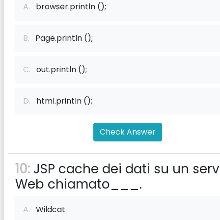
A.
browser.println ();
B.
Page.println ();
C.
out.println ();
D.
html.println ();
Check Answer
10:
JSP cache dei dati su un serv
Web chiamato___.
A.
Wildcat