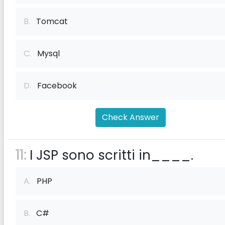
B.
Tomcat
C.
Mysql
D.
Facebook
Check Answer
11:
I JSP sono scritti in____.
A.
PHP
B.
C#