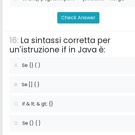
Check Answer
16:
La sintassi corretta per
un'istruzione if in Java è:
A.
Se {} ( )
B.
Se [] { }
C.
if & lt; & gt; {}
D.
Se () { }