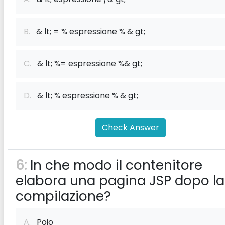
B.
& lt; = % espressione % & gt;
C.
& lt; %= espressione %& gt;
D.
& lt; % espressione % & gt;
Check Answer
6:
In che modo il contenitore
elabora una pagina JSP dopo la
compilazione?
A.
Pojo