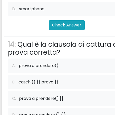
D.
smartphone
Check Answer
14:
Qual è la clausola di cattura 
prova corretta?
A.
prova a prendere()
B.
catch () {} prova {}
C.
prova a prendere() []
D.
prova a prendere () { }