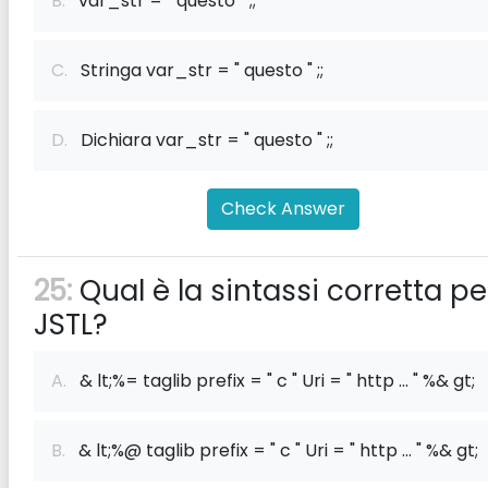
B.
var_str = " questo " ;;
C.
Stringa var_str = " questo " ;;
D.
Dichiara var_str = " questo " ;;
Check Answer
25:
Qual è la sintassi corretta pe
JSTL?
A.
& lt;%= taglib prefix = " c " Uri = " http ... " %& gt;
B.
& lt;%@ taglib prefix = " c " Uri = " http ... " %& gt;