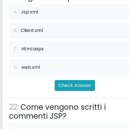
A.
Jsp.xml
B.
Client.xml
C.
Html.aspx
D.
web.xml
Check Answer
22:
Come vengono scritti i
commenti JSP?