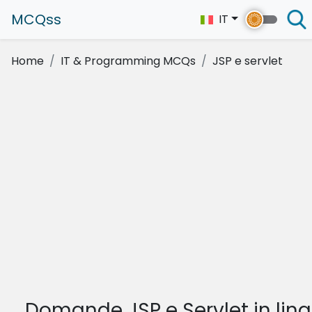
MCQss
IT
Home
IT & Programming MCQs
JSP e servlet
Domande JSP e Servlet in lin