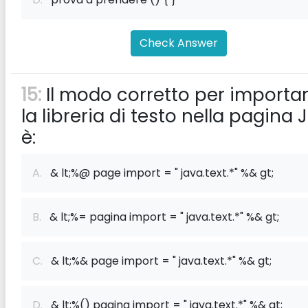
Check Answer
15:
Il modo corretto per importa
la libreria di testo nella pagina 
è:
A.
& lt;%@ page import = " java.text.*" %& gt;
B.
& lt;%= pagina import = " java.text.*" %& gt;
C.
& lt;%& page import = " java.text.*" %& gt;
D.
& lt;%() pagina import = " java.text.*" %& gt;