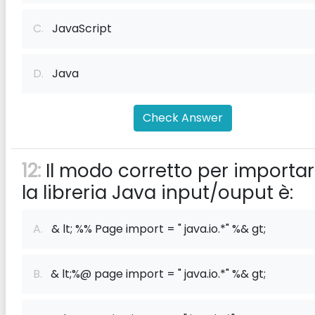
C.
JavaScript
D.
Java
Check Answer
12:
Il modo corretto per importa
la libreria Java input/ouput è:
A.
& lt; %% Page import = " java.io.*" %& gt;
B.
& lt;%@ page import = " java.io.*" %& gt;