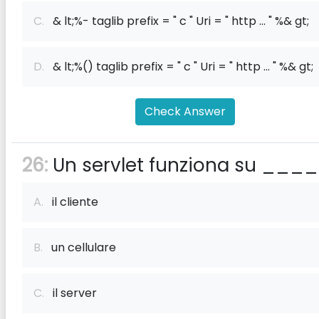
C.
& lt;%- taglib prefix = " c " Uri = " http ... " %& gt;
D.
& lt;%() taglib prefix = " c " Uri = " http ... " %& gt;
Check Answer
26:
Un servlet funziona su ____
A.
il cliente
B.
un cellulare
C.
il server