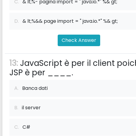
C.
& lt;%- pagina import = " java.io.*" %& gt;
D.
& lt;%&& page import = " java.io.*" %& gt;
Check Answer
13:
JavaScript è per il client poi
JSP è per ____.
A.
Banca dati
B.
il server
C.
C#