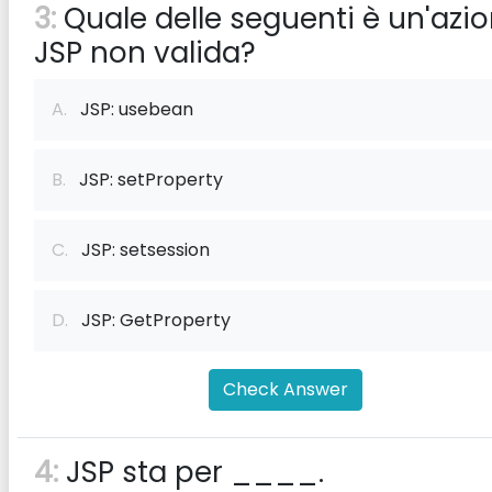
3:
Quale delle seguenti è un'azi
JSP non valida?
A.
JSP: usebean
B.
JSP: setProperty
C.
JSP: setsession
D.
JSP: GetProperty
Check Answer
4:
JSP sta per ____.