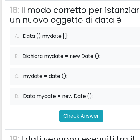
18:
Il modo corretto per istanzia
un nuovo oggetto di data è:
A.
Data () mydate [];
B.
Dichiara mydate = new Date ();
C.
mydate = date ();
D.
Data mydate = new Date ();
Check Answer
19:
I dati vengono eseguiti tra il