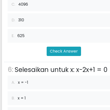
C.
4096
D.
310
E.
625
Check Answer
6:
Selesaikan untuk x: x-2x+1 = 0
A.
x = -1
B.
x = 1