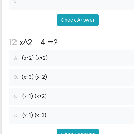
E.
1
Check Answer
12:
x^2 - 4 =?
A.
(x-2) (x+2)
B.
(x-3) (x-2)
C.
(x-1) (x+2)
D.
(x-1) (x-2)