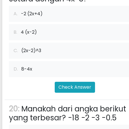
A.
-2 (2x+4)
B.
4 (x-2)
C.
(2x-2)^3
D.
8-4x
Check Answer
20:
Manakah dari angka berikut
yang terbesar? -18 -2 -3 -0.5