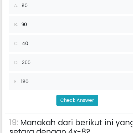
A.
80
B.
90
C.
40
D.
360
E.
180
Check Answer
19:
Manakah dari berikut ini yan
setara dengan 4x-8?