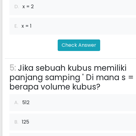
D.
x = 2
E.
x = 1
Check Answer
5:
Jika sebuah kubus memiliki
panjang samping ' Di mana s = 
berapa volume kubus?
A.
512
B.
125