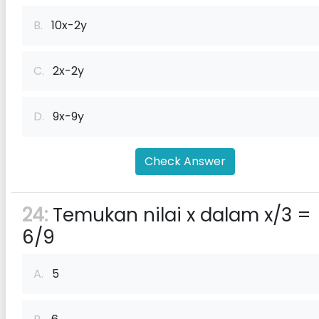
B.
10x-2y
C.
2x-2y
D.
9x-9y
Check Answer
24:
Temukan nilai x dalam x/3 =
6/9
A.
5