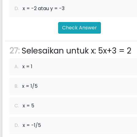
D.
x = -2 atau y = -3
Check Answer
27:
Selesaikan untuk x: 5x+3 = 2
A.
x = 1
B.
x = 1/5
C.
x = 5
D.
x = -1/5