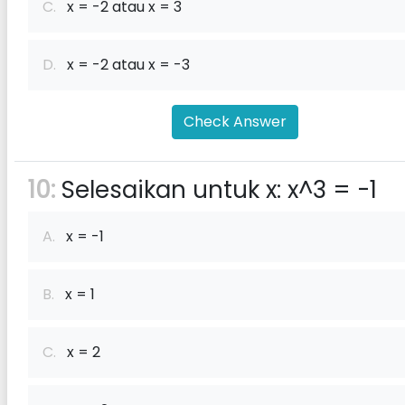
C.
x = -2 atau x = 3
D.
x = -2 atau x = -3
Check Answer
10:
Selesaikan untuk x: x^3 = -1
A.
x = -1
B.
x = 1
C.
x = 2