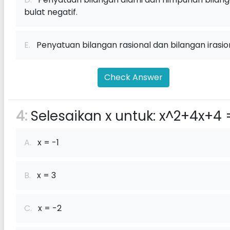
bulat negatif.
E.
Penyatuan bilangan rasional dan bilangan irasion
Check Answer
4:
Selesaikan x untuk: x^2+4x+4 
A.
x = -1
B.
x = 3
C.
x = -2