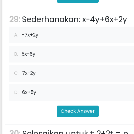
29:
Sederhanakan: x-4y+6x+2y
A.
-7x+2y
B.
5x-6y
C.
7x-2y
D.
6x+5y
Check Answer
30:
Selesaikan untuk t: 2+2t = n