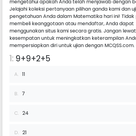
mengetahui apakah Anda telah menjawab dengan b
Jelajahi koleksi pertanyaan pilihan ganda kami dan uj
pengetahuan Anda dalam Matematika hari ini! Tidak 
membeli keanggotaan atau mendaftar, Anda dapat
menggunakan situs kami secara gratis. Jangan lewa
kesempatan untuk meningkatkan keterampilan And
mempersiapkan diri untuk ujian dengan MCQSS.com.
1:
9+9+2+5
A.
11
B.
7
C.
24
D.
21