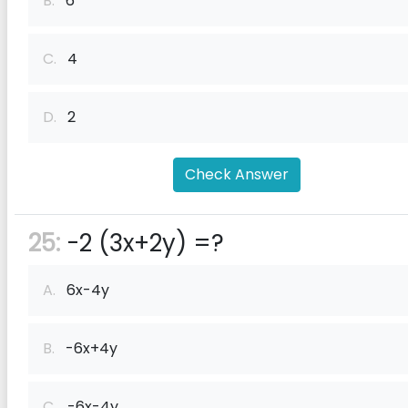
B.
6
C.
4
D.
2
Check Answer
25:
-2 (3x+2y) =?
A.
6x-4y
B.
-6x+4y
C.
-6x-4y