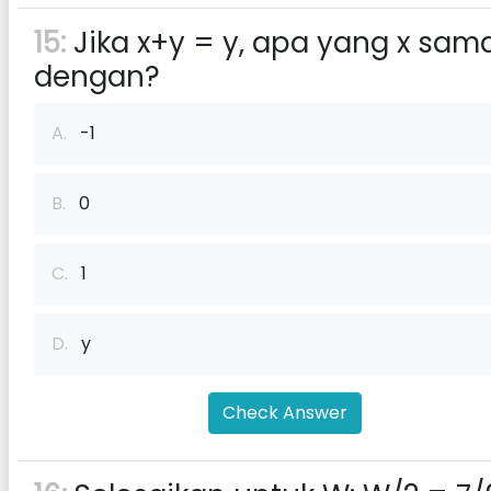
15:
Jika x+y = y, apa yang x sam
dengan?
A.
-1
B.
0
C.
1
D.
y
Check Answer