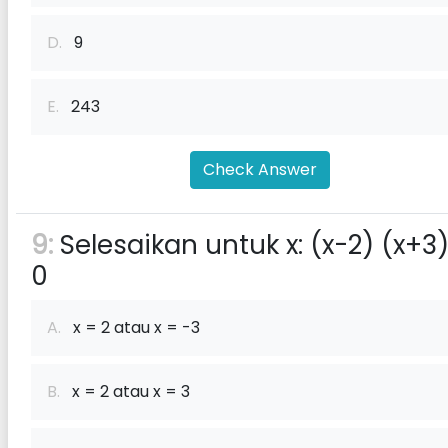
D.
9
E.
243
Check Answer
9:
Selesaikan untuk x: (x-2) (x+3
0
A.
x = 2 atau x = -3
B.
x = 2 atau x = 3