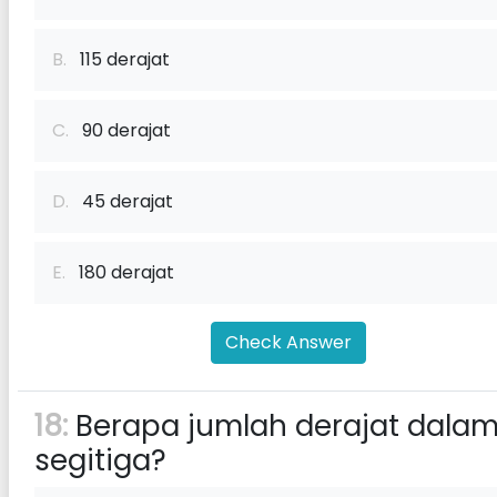
B.
115 derajat
C.
90 derajat
D.
45 derajat
E.
180 derajat
Check Answer
18:
Berapa jumlah derajat dala
segitiga?