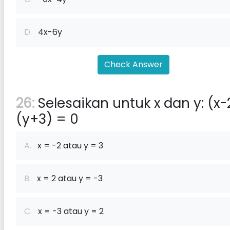
D.
4x-6y
Check Answer
26:
Selesaikan untuk x dan y: (x-
(y+3) = 0
A.
x = -2 atau y = 3
B.
x = 2 atau y = -3
C.
x = -3 atau y = 2