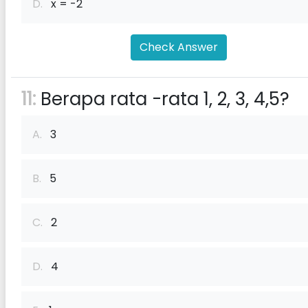
D.
x = -2
Check Answer
11:
Berapa rata -rata 1, 2, 3, 4,5?
A.
3
B.
5
C.
2
D.
4