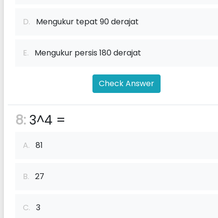
D.
Mengukur tepat 90 derajat
E.
Mengukur persis 180 derajat
Check Answer
8:
3^4 =
A.
81
B.
27
C.
3