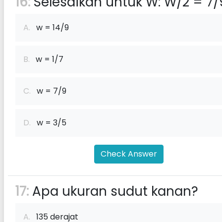
16:
Selesaikan untuk W: W/2 = 7/
A.
w = 14/9
B.
w = 1/7
C.
w = 7/9
D.
w = 3/5
Check Answer
17:
Apa ukuran sudut kanan?
A.
135 derajat