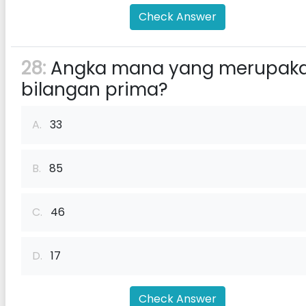
Check Answer
28:
Angka mana yang merupak
bilangan prima?
A.
33
B.
85
C.
46
D.
17
Check Answer