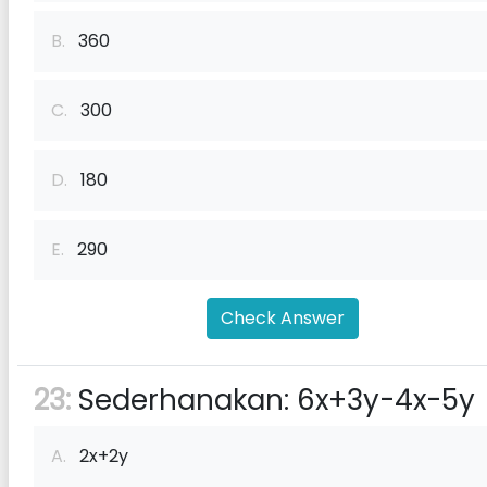
B.
360
C.
300
D.
180
E.
290
Check Answer
23:
Sederhanakan: 6x+3y-4x-5y
A.
2x+2y