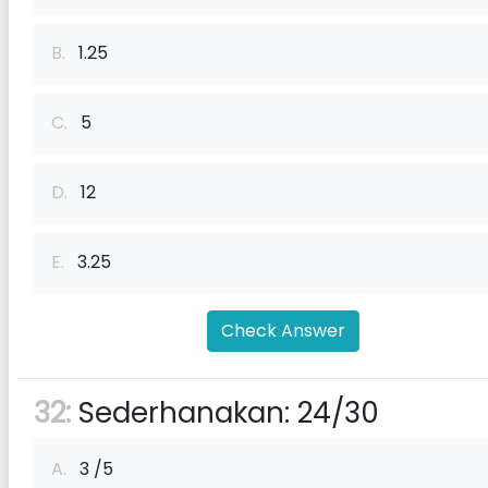
B.
1.25
C.
5
D.
12
E.
3.25
Check Answer
32:
Sederhanakan: 24/30
A.
3 /5