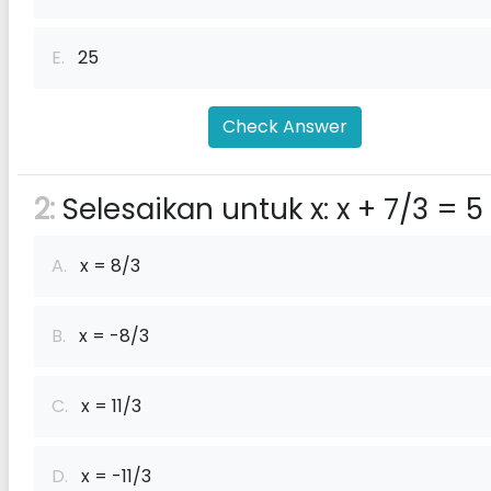
E.
25
Check Answer
2:
Selesaikan untuk x: x + 7/3 = 5
A.
x = 8/3
B.
x = -8/3
C.
x = 11/3
D.
x = -11/3