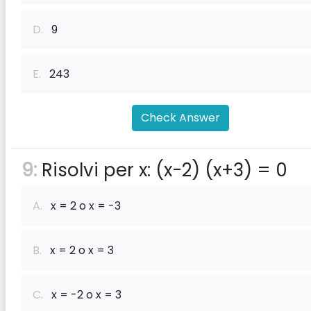
D.
9
E.
243
Check Answer
9:
Risolvi per x: (x-2) (x+3) = 0
A.
x = 2 o x = -3
B.
x = 2 o x = 3
C.
x = -2 o x = 3