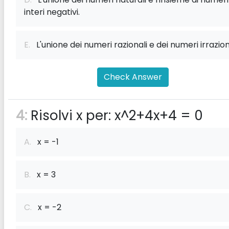
interi negativi.
E.
L'unione dei numeri razionali e dei numeri irraziona
Check Answer
4:
Risolvi x per: x^2+4x+4 = 0
A.
x = -1
B.
x = 3
C.
x = -2