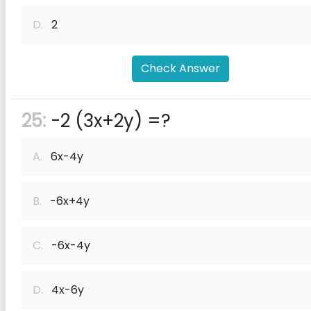
D.
2
Check Answer
25:
-2 (3x+2y) =?
A.
6x-4y
B.
-6x+4y
C.
-6x-4y
D.
4x-6y