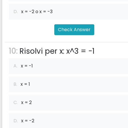
D.
x = -2 o x = -3
Check Answer
10:
Risolvi per x: x^3 = -1
A.
x = -1
B.
x = 1
C.
x = 2
D.
x = -2