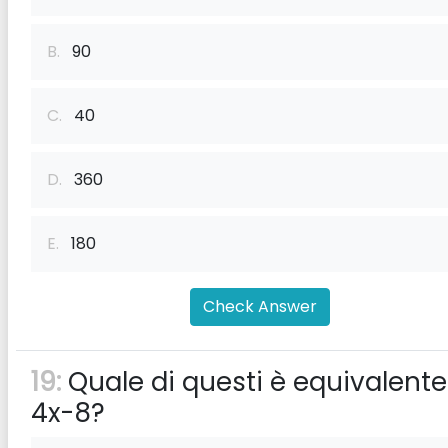
B.
90
C.
40
D.
360
E.
180
Check Answer
19:
Quale di questi è equivalente
4x-8?