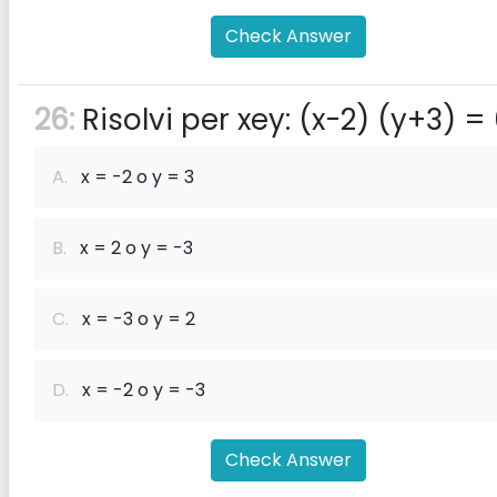
Check Answer
26:
Risolvi per xey: (x-2) (y+3) =
A.
x = -2 o y = 3
B.
x = 2 o y = -3
C.
x = -3 o y = 2
D.
x = -2 o y = -3
Check Answer