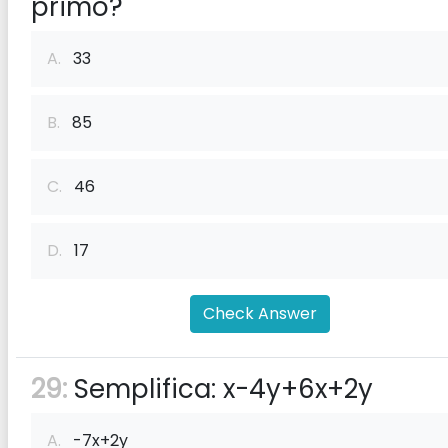
primo?
A.
33
B.
85
C.
46
D.
17
Check Answer
29:
Semplifica: x-4y+6x+2y
A.
-7x+2y