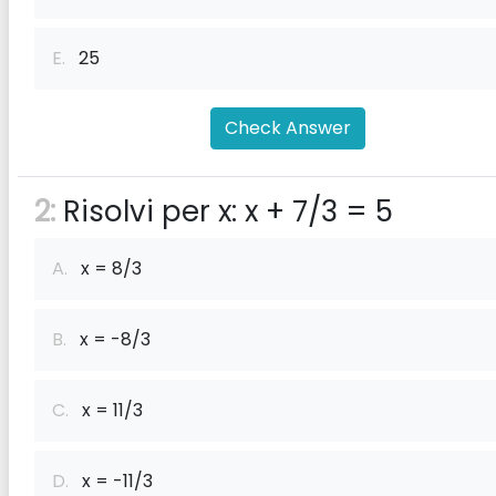
E.
25
Check Answer
2:
Risolvi per x: x + 7/3 = 5
A.
x = 8/3
B.
x = -8/3
C.
x = 11/3
D.
x = -11/3