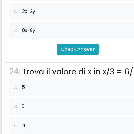
C.
2x-2y
D.
9x-9y
Check Answer
24:
Trova il valore di x in x/3 = 6
A.
5
B.
6
C.
4