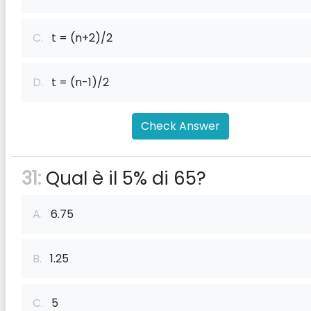
C.
t = (n+2)/2
D.
t = (n-1)/2
Check Answer
31:
Qual è il 5% di 65?
A.
6.75
B.
1.25
C.
5