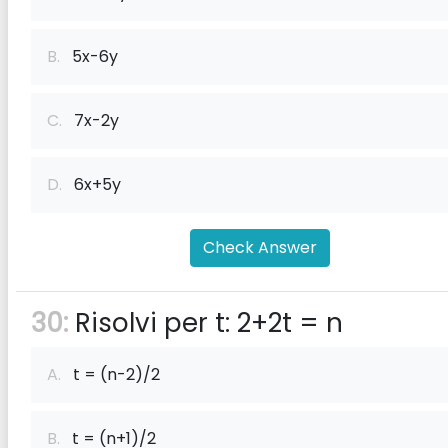
B.
5x-6y
C.
7x-2y
D.
6x+5y
Check Answer
30:
Risolvi per t: 2+2t = n
A.
t = (n-2)/2
B.
t = (n+1)/2