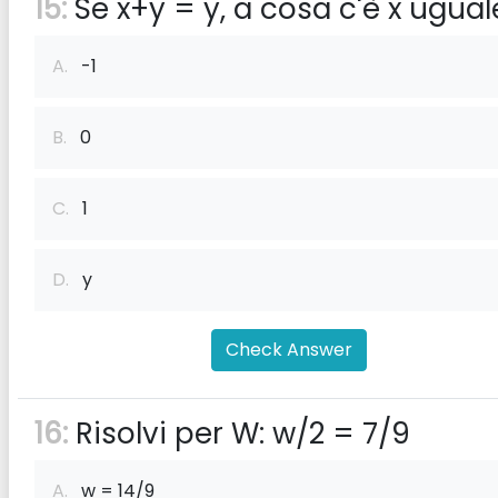
15:
Se x+y = y, a cosa c'è x ugual
A.
-1
B.
0
C.
1
D.
y
Check Answer
16:
Risolvi per W: w/2 = 7/9
A.
w = 14/9