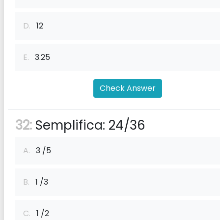
D.
12
E.
3.25
Check Answer
32:
Semplifica: 24/36
A.
3 /5
B.
1 /3
C.
1 /2