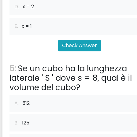
D.
x = 2
E.
x = 1
Check Answer
5:
Se un cubo ha la lunghezza
laterale ' S ' dove s = 8, qual è il
volume del cubo?
A.
512
B.
125