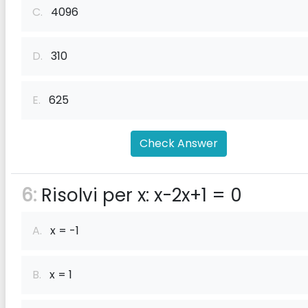
C.
4096
D.
310
E.
625
Check Answer
6:
Risolvi per x: x-2x+1 = 0
A.
x = -1
B.
x = 1