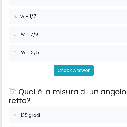
B.
w = 1/7
C.
w = 7/9
D.
W = 3/5
Check Answer
17:
Qual è la misura di un angolo
retto?
A.
135 gradi