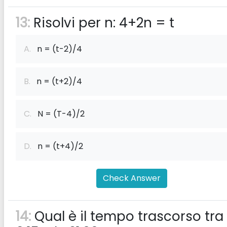
13:
Risolvi per n: 4+2n = t
A.
n = (t-2)/4
B.
n = (t+2)/4
C.
N = (T-4)/2
D.
n = (t+4)/2
Check Answer
14:
Qual è il tempo trascorso tra 