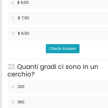
B.
$ 6,00
C.
$ 7,50
D.
$ 6,50
Check Answer
22:
Quanti gradi ci sono in un
cerchio?
A.
320
B.
360