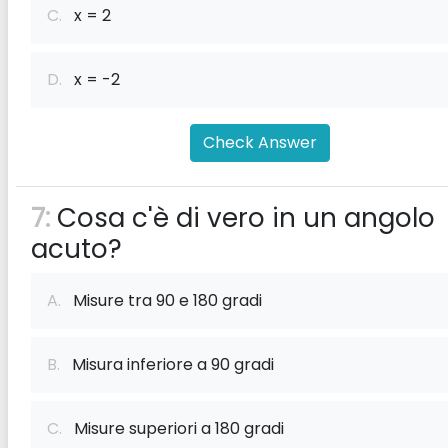
C.
x = 2
D.
x = -2
Check Answer
7:
Cosa c'è di vero in un angolo
acuto?
A.
Misure tra 90 e 180 gradi
B.
Misura inferiore a 90 gradi
C.
Misure superiori a 180 gradi