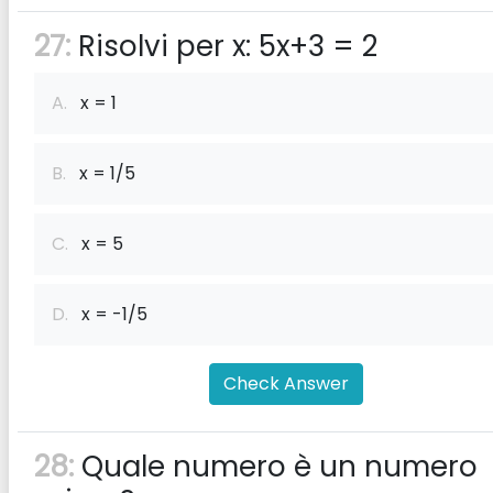
27:
Risolvi per x: 5x+3 = 2
A.
x = 1
B.
x = 1/5
C.
x = 5
D.
x = -1/5
Check Answer
28:
Quale numero è un numero