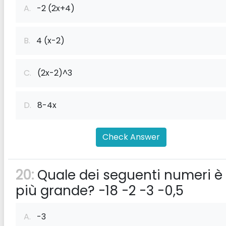
A.
-2 (2x+4)
B.
4 (x-2)
C.
(2x-2)^3
D.
8-4x
Check Answer
20:
Quale dei seguenti numeri è
più grande? -18 -2 -3 -0,5
A.
-3