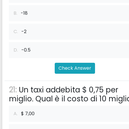
B.
-18
C.
-2
D.
-0.5
Check Answer
21:
Un taxi addebita $ 0,75 per
miglio. Qual è il costo di 10 migli
A.
$ 7,00