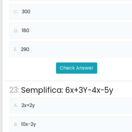
C.
300
D.
180
E.
290
Check Answer
23:
Semplifica: 6x+3Y-4x-5y
A.
2x+2y
B.
10x-2y