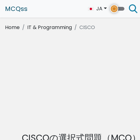
MCQss
JA
Home
IT & Programming
CISCO
CISCOの選択式問題（MCQ