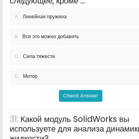
следующее, кроме ...
A.
Линейная пружина
B.
Все это можно добавить
C.
Сила тяжести
D.
Мотор
Check Answer
31:
Какой модуль SolidWorks вы
используете для анализа динамик
жидкости?