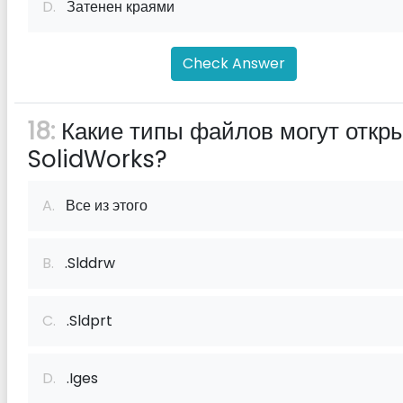
D.
Затенен краями
Check Answer
18:
Какие типы файлов могут откр
SolidWorks?
A.
Все из этого
B.
.Slddrw
C.
.Sldprt
D.
.Iges