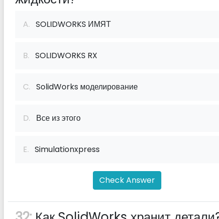
A.
SOLIDWORKS ИМЯТ
B.
SOLIDWORKS RX
C.
SolidWorks моделирование
D.
Все из этого
E.
Simulationxpress
Check Answer
32:
Как SolidWorks хранит детали