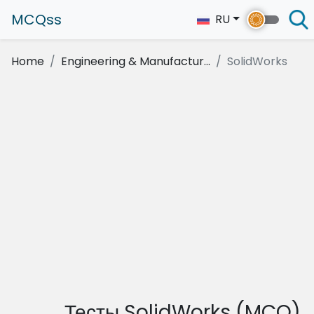
MCQss
RU
Home
Engineering & Manufactur...
SolidWorks
Тесты SolidWorks (MCQ)