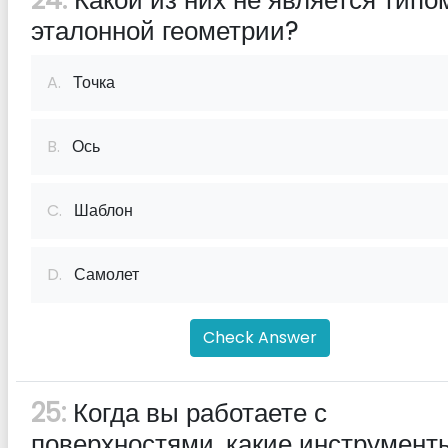
24:
Какой из них не является типо
эталонной геометрии?
A.
Точка
B.
Ось
C.
Шаблон
D.
Самолет
Check Answer
25:
Когда вы работаете с
поверхностями, какие инструмент