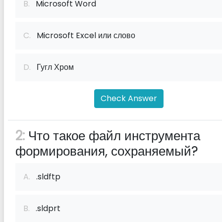
B.
Microsoft Word
C.
Microsoft Excel или слово
D.
Гугл Хром
Check Answer
2:
Что такое файл инструмента
формирования, сохраняемый?
A.
.sldftp
B.
.sldprt