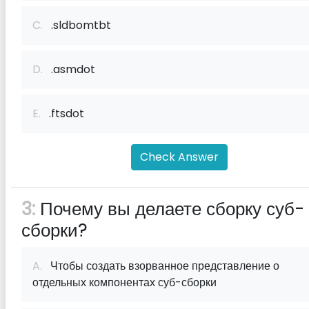
C.
.sldbomtbt
D.
.asmdot
E.
.ftsdot
Check Answer
3:
Почему вы делаете сборку суб-
сборки?
A.
Чтобы создать взорванное представление о
отдельных компонентах суб-сборки