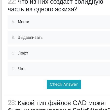
22:
Что из них создаст солидную
часть из одного эскиза?
A.
Мести
B.
Выдавливать
C.
Лофт
D.
Чат
Check Answer
23:
Какой тип файлов CAD может