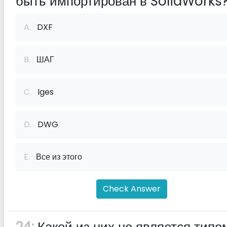
быть импортирован в SolidWorks
A.
DXF
B.
ШАГ
C.
Iges
D.
DWG
E.
Все из этого
Check Answer