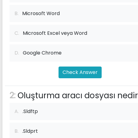
B.
Microsoft Word
C.
Microsoft Excel veya Word
D.
Google Chrome
Check Answer
2:
Oluşturma aracı dosyası nedi
A.
.Sldftp
B.
.Sldprt