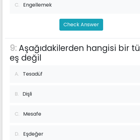
C.
Engellemek
Check Answer
9:
Aşağıdakilerden hangisi bir tü
eş değil
A.
Tesadüf
B.
Dişli
C.
Mesafe
D.
Eşdeğer