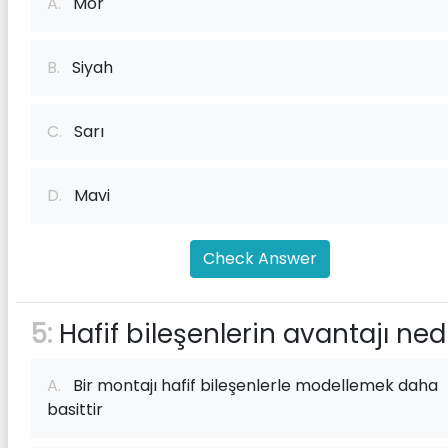
A.
Mor
B.
Siyah
C.
Sarı
D.
Mavi
Check Answer
5:
Hafif bileşenlerin avantajı ned
A.
Bir montajı hafif bileşenlerle modellemek daha
basittir