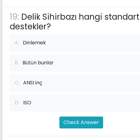
19:
Delik Sihirbazı hangi standartl
destekler?
A.
Dinlemek
B.
Bütün bunlar
C.
ANSI inç
D.
ISO
Check Answer