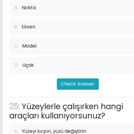
A.
Nokta
B.
Eksen
C.
Model
D.
Uçak
Check Answer
25:
Yüzeylerle çalışırken hangi
araçları kullanıyorsunuz?
A.
Yüzeyi kırpın, yüzü değiştirin