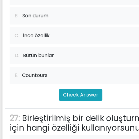
B.
Son durum
C.
İnce özellik
D.
Bütün bunlar
E.
Countours
Check Answer
27:
Birleştirilmiş bir delik oluştu
için hangi özelliği kullanıyorsun