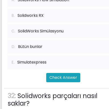
B.
Solidworks RX
C.
SolidWorks Simülasyonu
D.
Bütün bunlar
E.
Simulatexpress
Check Answer
32:
Solidworks parçaları nasıl
saklar?