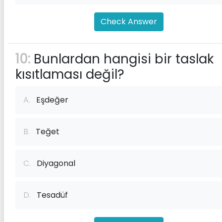
Check Answer
10:
Bunlardan hangisi bir taslak
kısıtlaması değil?
A.
Eşdeğer
B.
Teğet
C.
Diyagonal
D.
Tesadüf