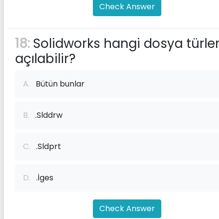
Check Answer
18:
Solidworks hangi dosya türler
açılabilir?
A.
Bütün bunlar
B.
.Slddrw
C.
.Sldprt
D.
.İges
Check Answer