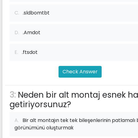
C.
.sldbomtbt
D.
.Amdot
E.
.ftsdot
Check Answer
3:
Neden bir alt montaj esnek ha
getiriyorsunuz?
A.
Bir alt montajın tek tek bileşenlerinin patlamalı 
görünümünü oluşturmak