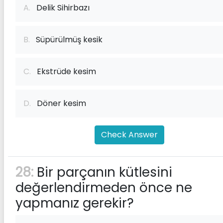
A.
Delik Sihirbazı
B.
Süpürülmüş kesik
C.
Ekstrüde kesim
D.
Döner kesim
Check Answer
28:
Bir parçanın kütlesini
değerlendirmeden önce ne
yapmanız gerekir?