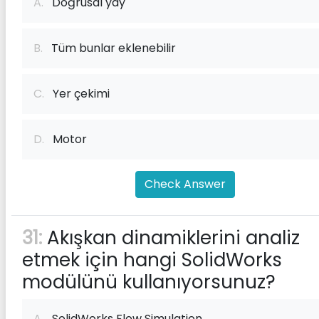
A.
Doğrusal yay
B.
Tüm bunlar eklenebilir
C.
Yer çekimi
D.
Motor
Check Answer
31:
Akışkan dinamiklerini analiz
etmek için hangi SolidWorks
modülünü kullanıyorsunuz?
A.
SolidWorks Flow Simulation