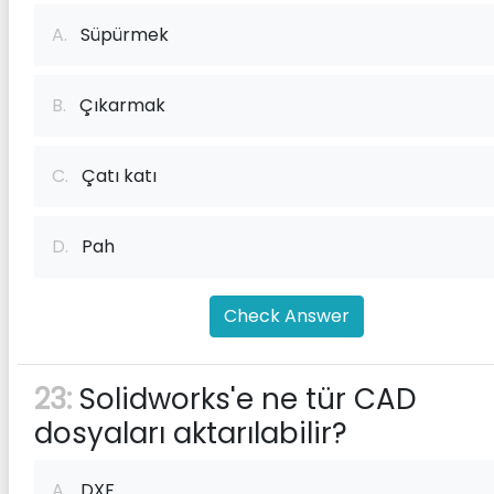
A.
Süpürmek
B.
Çıkarmak
C.
Çatı katı
D.
Pah
Check Answer
23:
Solidworks'e ne tür CAD
dosyaları aktarılabilir?
A.
DXF