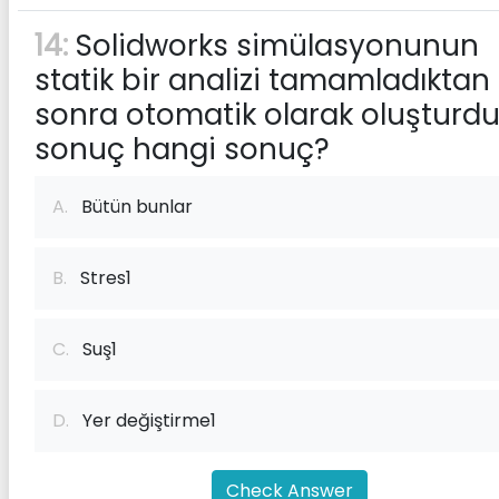
14:
Solidworks simülasyonunun
statik bir analizi tamamladıktan
sonra otomatik olarak oluşturd
sonuç hangi sonuç?
A.
Bütün bunlar
B.
Stres1
C.
Suş1
D.
Yer değiştirme1
Check Answer