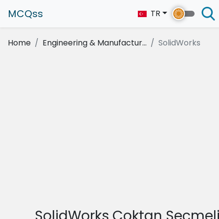
MCQss
TR
Home
Engineering & Manufactur...
SolidWorks
SolidWorks Çoktan Seçmel