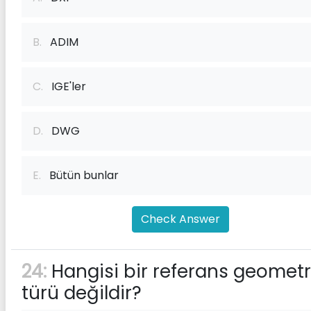
B.
ADIM
C.
IGE'ler
D.
DWG
E.
Bütün bunlar
Check Answer
24:
Hangisi bir referans geometr
türü değildir?