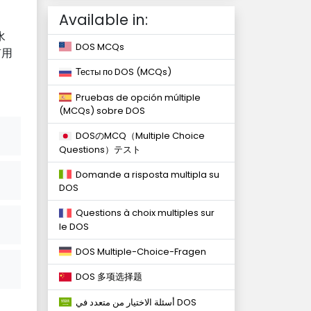
Available in:
水
DOS MCQs
有用
Тесты по DOS (MCQs)
Pruebas de opción múltiple
(MCQs) sobre DOS
DOSのMCQ（Multiple Choice
Questions）テスト
Domande a risposta multipla su
DOS
Questions à choix multiples sur
le DOS
DOS Multiple-Choice-Fragen
DOS 多项选择题
أسئلة الاختيار من متعدد في DOS