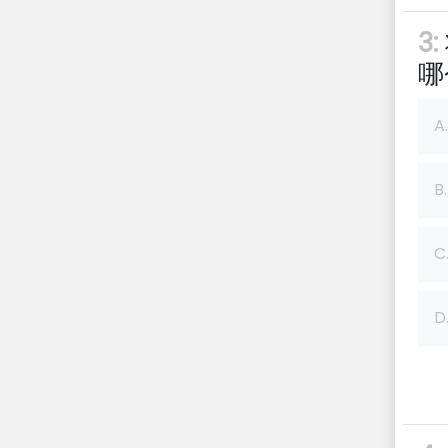
3:
哪
A.
B.
C
D