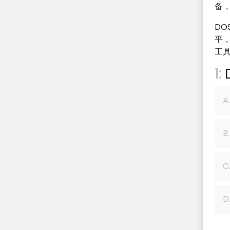
备
D
平
工
1:
A.
B.
C
D