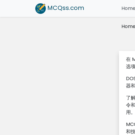
MCQss
.com
Hom
Hom
在 
选
D
器
了解
令
用
MC
和