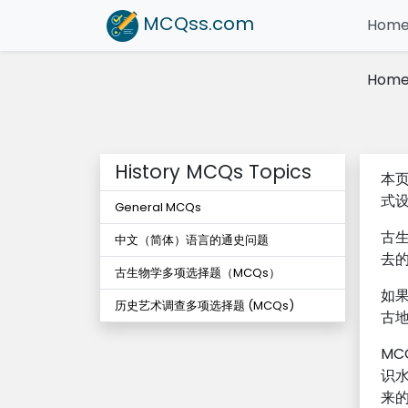
MCQss
.com
Hom
Hom
History MCQs Topics
本
式
General MCQs
古
中文（简体）语言的通史问题
去
古生物学多项选择题（MCQs）
如
历史艺术调查多项选择题 (MCQs)
古
MC
识
来