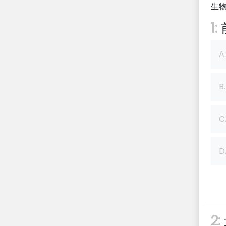
生
1:
A.
B.
C
D
2: