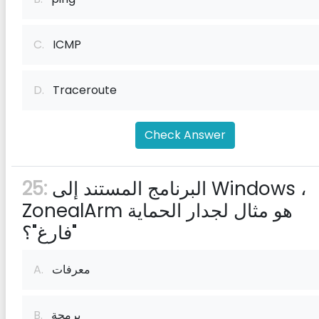
C.
ICMP
D.
Traceroute
Check Answer
البرنامج المستند إلى Windows ،
25:
ZonealArm هو مثال لجدار الحماية
"فارغ"؟
معرفات
A.
برمجة
B.