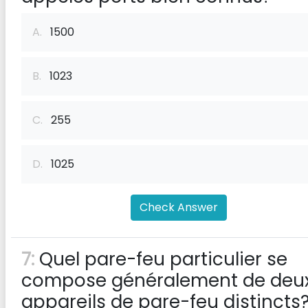
A.
1500
B.
1023
C.
255
D.
1025
Check Answer
7:
Quel pare-feu particulier se
compose généralement de deu
appareils de pare-feu distincts