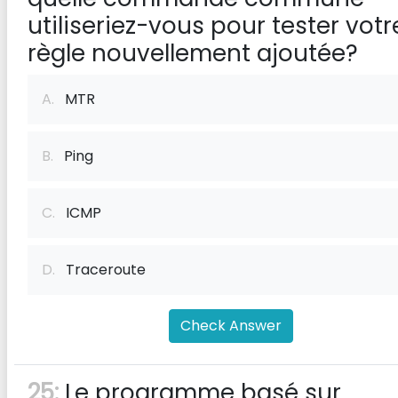
utiliseriez-vous pour tester votr
règle nouvellement ajoutée?
A.
MTR
B.
Ping
C.
ICMP
D.
Traceroute
Check Answer
25:
Le programme basé sur