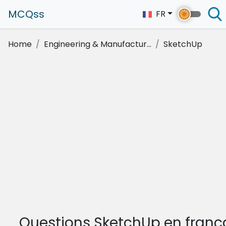
MCQss
FR
Home
Engineering & Manufactur...
SketchUp
Questions SketchUp en franç