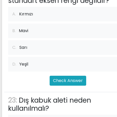
standart eksen rengi değildir?
A.
Kırmızı
B.
Mavi
C.
Sarı
D.
Yeşil
Check Answer
23:
Dış kabuk aleti neden
kullanılmalı?