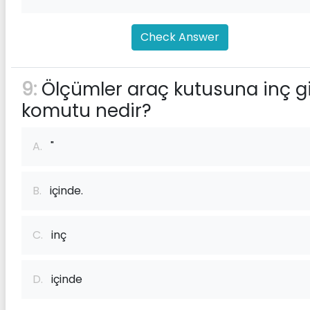
Check Answer
9:
Ölçümler araç kutusuna inç gi
komutu nedir?
A.
"
B.
içinde.
C.
inç
D.
içinde