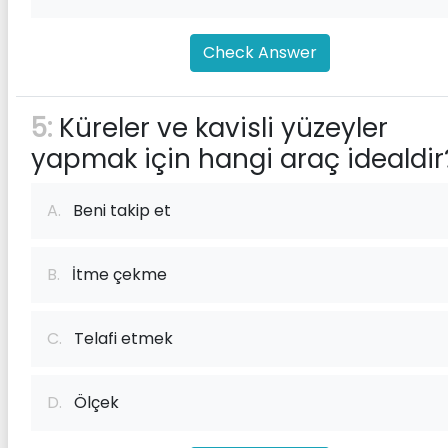
Check Answer
5:
Küreler ve kavisli yüzeyler
yapmak için hangi araç idealdir
A.
Beni takip et
B.
İtme çekme
C.
Telafi etmek
D.
Ölçek