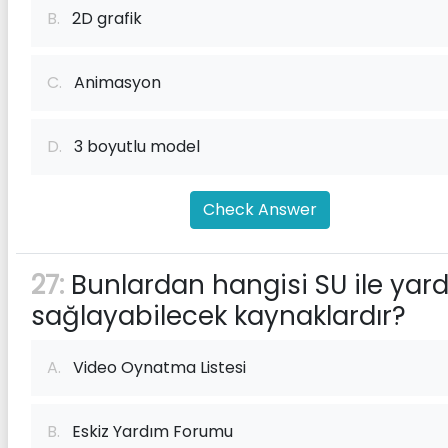
B.
2D grafik
C.
Animasyon
D.
3 boyutlu model
Check Answer
27:
Bunlardan hangisi SU ile yar
sağlayabilecek kaynaklardır?
A.
Video Oynatma Listesi
B.
Eskiz Yardım Forumu