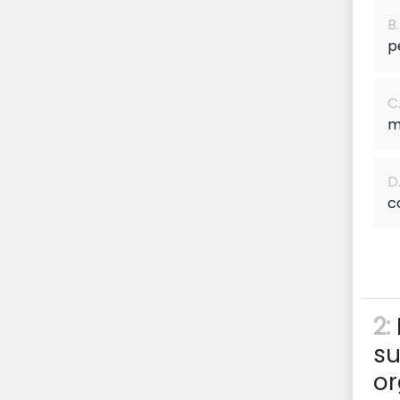
B.
p
C
m
D
c
2:
su
or