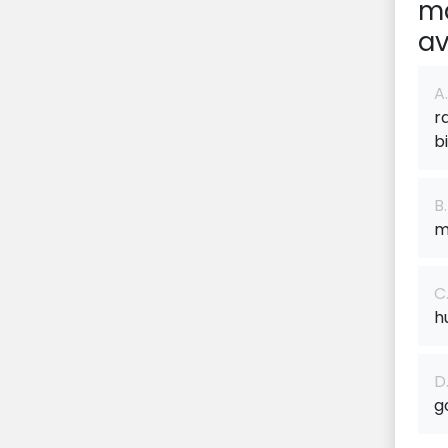
ma
a
A.
r
b
B.
m
C
h
D
g