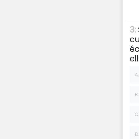
3:
cu
éc
el
A.
B.
C
D