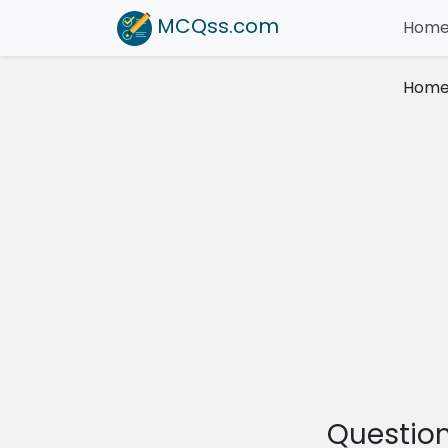
MCQss
.com
Hom
Hom
Question