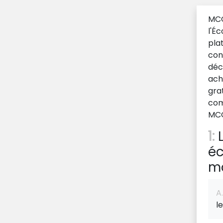
MCQ
l'É
pla
con
déc
acha
gra
com
MCQ
1:
L
éc
ma
A.
l