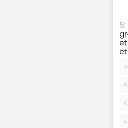
5:
gr
et
et
A.
B.
C
D