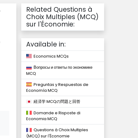
Related Questions à
r
Choix Multiples (MCQ)
sur l'Économie:
n
Available in:
Economics MCQs
Вопросы и ответы по экономике
MCQ
Preguntas y Respuestas de
Economía MCQ
経済学 MCQの問題と回答
Domande e Risposte di
Economia MCQ
Questions à Choix Multiples
(MCQ) sur l'Économie