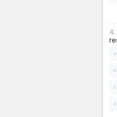
4:
re
A.
B.
C
D