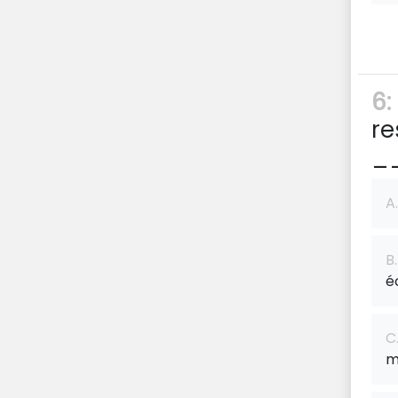
6:
re
_
A.
B.
é
C
m