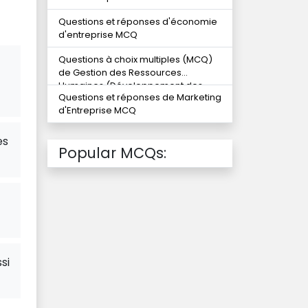
Questions et réponses d'économie
d'entreprise MCQ
Questions à choix multiples (MCQ)
de Gestion des Ressources
Humaines (Développement des
Questions et réponses de Marketing
compétences)
d'Entreprise MCQ
es
Popular MCQs:
si