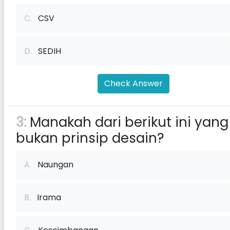
C.
CSV
D.
SEDIH
Check Answer
3:
Manakah dari berikut ini yang
bukan prinsip desain?
A.
Naungan
B.
Irama