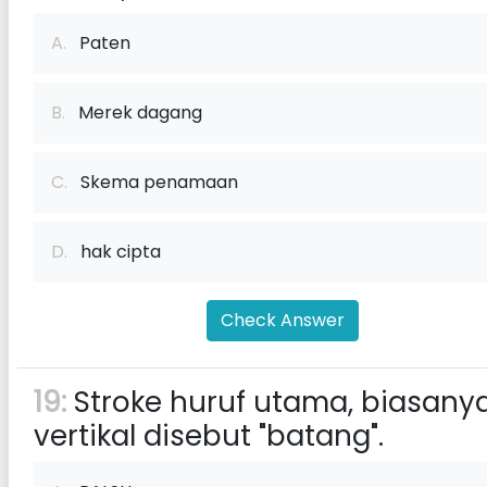
A.
Paten
B.
Merek dagang
C.
Skema penamaan
D.
hak cipta
Check Answer
19:
Stroke huruf utama, biasany
vertikal disebut "batang".