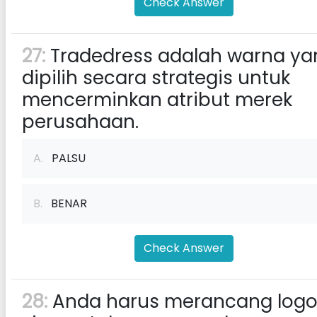
Check Answer
27:
Tradedress adalah warna ya
dipilih secara strategis untuk
mencerminkan atribut merek
perusahaan.
A.
PALSU
B.
BENAR
Check Answer
28:
Anda harus merancang log