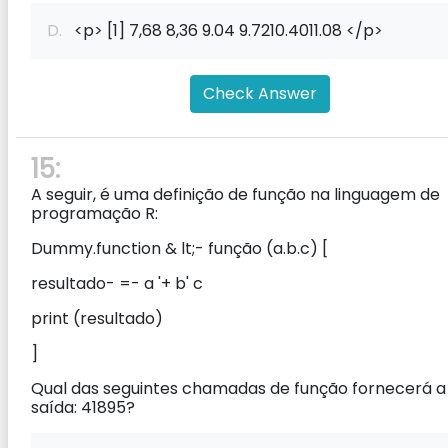
D.
<p> [1] 7,68 8,36 9.04 9.7210.4011.08 </p>
Check Answer
15:
A seguir, é uma definição de função na linguagem de
programação R:
Dummy.function & lt;- função (a.b.c) [
resultado- =- a '+ b' c
print (resultado)
]
Qual das seguintes chamadas de função fornecerá a
saída: 41895?