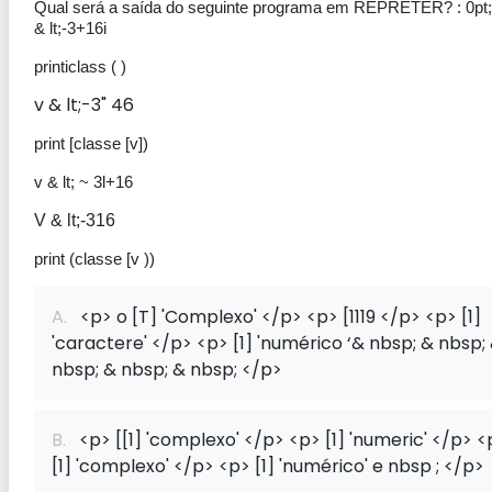
Qual será a saída do seguinte programa em REPRETER? : 0pt
& lt;-3+16i
printiclass ( )
v & lt;-3" 46
print [classe [v])
v & lt; ~ 3l+16
V & lt;-316
print (classe [v ))
A.
<p> o [T] 'Complexo' </p> <p> [1119 </p> <p> [1]
'caractere' </p> <p> [1] 'numérico ‘& nbsp; & nbsp;
nbsp; & nbsp; & nbsp; </p>
B.
<p> [[1] 'complexo' </p> <p> [1] 'numeric' </p> <
[1] 'complexo' </p> <p> [1] 'numérico' e nbsp ; </p>