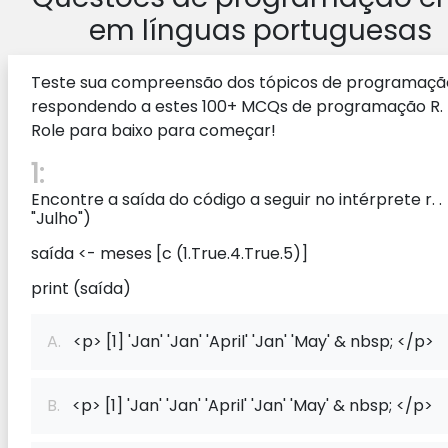
em línguas portuguesas
Teste sua compreensão dos tópicos de programaçã
respondendo a estes 100+ MCQs de programação R.
Role para baixo para começar!
1:
Encontre a saída do código a seguir no intérprete r. .
"Julho")
saída <- meses [c (1.True.4.True.5)]
print (saída)
A.
<p> [1] 'Jan' 'Jan' 'April' 'Jan' 'May' & nbsp; </p>
B.
<p> [1] 'Jan' 'Jan' 'April' 'Jan' 'May' & nbsp; </p>