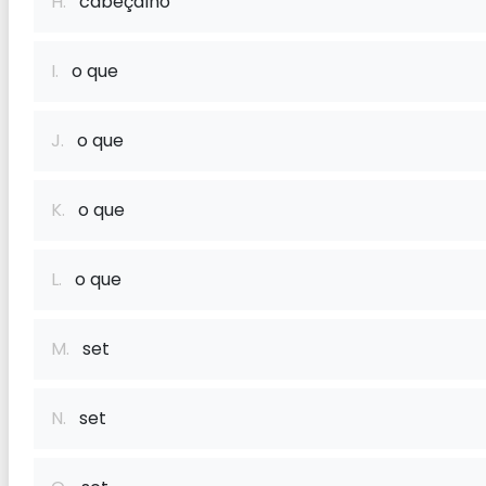
H.
cabeçalho
I.
o que
J.
o que
K.
o que
L.
o que
M.
set
N.
set