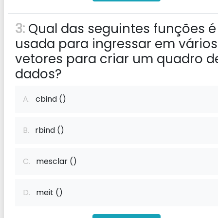
3:
Qual das seguintes funções é
usada para ingressar em vários
vetores para criar um quadro d
dados?
A.
cbind ()
B.
rbind ()
C.
mesclar ()
D.
meit ()