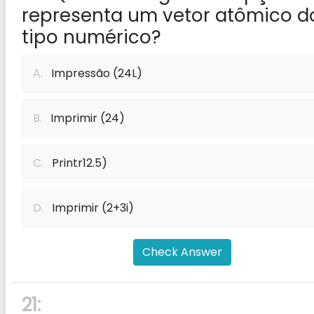
representa um vetor atômico d
tipo numérico?
A.
Impressão (24L)
B.
Imprimir (24)
C.
Printr12.5)
D.
Imprimir (2+3i)
Check Answer
21: