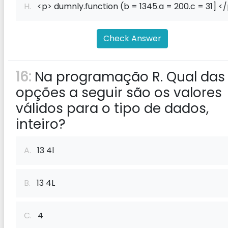
H.
<p> dumnly.function (b = 1345.a = 200.c = 31] <
Check Answer
16:
Na programação R. Qual das
opções a seguir são os valores
válidos para o tipo de dados,
inteiro?
A.
13 4l
B.
13 4L
C.
4