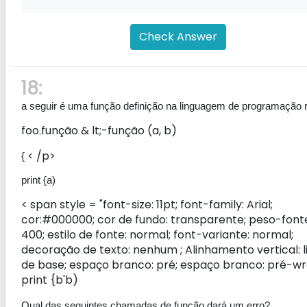
Check Answer
18:
a seguir é uma função definição na linguagem de programação r
foo.função & lt;-função (a, b)
< /p>
{
print {a)
< span style = "font-size: 11pt; font-family: Arial;
cor:#000000; cor de fundo: transparente; peso-font
400; estilo de fonte: normal; font-variante: normal;
decoração de texto: nenhum ; Alinhamento vertical: l
de base; espaço branco: pré; espaço branco: pré-wr
print {b'b)
Qual das seguintes chamadas de função dará um erro?