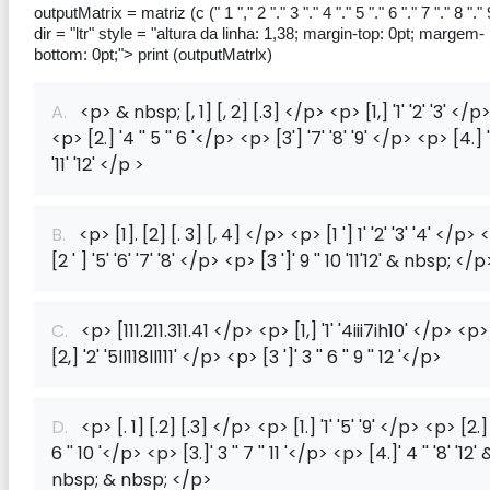
outputMatrix = matriz (c (" 1 "," 2 "." 3 "." 4 "." 5 "." 6 "." 7 "." 8 "." 
dir = "ltr" style = "altura da linha: 1,38; margin-top: 0pt; margem-
bottom: 0pt;">
print (outputMatrlx)
A.
<p> & nbsp; [, 1] [, 2] [.3] </p> <p> [1,] '1' '2' '3' </p
<p> [2.] '4 '' 5 '' 6 '</p> <p> [3'] '7' '8' '9' </p> <p> [4.] '
'11' '12' </p >
B.
<p> [1]. [2] [. 3] [, 4] </p> <p> [1 '] 1' '2' '3' '4' </p>
[2 ' ] '5' '6' '7' '8' </p> <p> [3 ']' 9 '' 10 '11'12' & nbsp; </p
C.
<p> [111.211.311.41 </p> <p> [1,] '1' '4iii7ih10' </p> <p>
[2,] '2' '5ll118ll111' </p> <p> [3 ']' 3 '' 6 '' 9 '' 12 '</p>
D.
<p> [. 1] [.2] [.3] </p> <p> [1.] '1' '5' '9' </p> <p> [2.] '
6 '' 10 '</p> <p> [3.]' 3 '' 7 '' 11 '</p> <p> [4.]' 4 '' '8' '12' 
nbsp; & nbsp; </p>