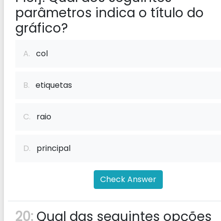
parâmetros indica o título do
gráfico?
A.
col
B.
etiquetas
C.
raio
D.
principal
Check Answer
20:
Qual das seguintes opções