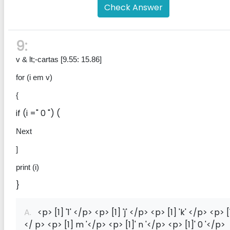
Check Answer
9:
v & lt;-cartas [9.55: 15.86]
for (i em v)
{
if (i =" 0 ") (
Next
]
print (i)
}
A.
<p> [1] '1' </p> <p> [1] 'j' </p> <p> [1] 'k' </p> <p> [1]
</ p> <p> [1] m '</p> <p> [1]' n '</p> <p> [1]' 0 '</p>