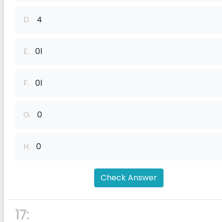
D.
4
E.
0l
F.
0l
G.
0
H.
0
Check Answer
17: