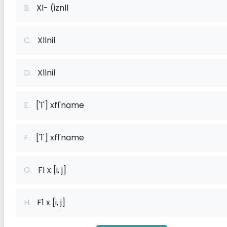
B.
Xl- (iznll
C.
Xllnil
D.
Xllnil
E.
['1'] xf‌l'name
F.
['1'] xf‌l'name
G.
F1 x [i, j]
H.
F1 x [i, j]