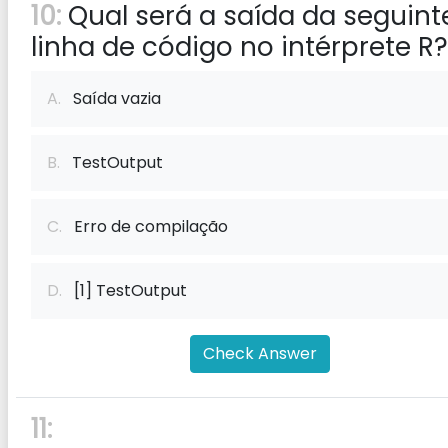
10:
Qual será a saída da seguint
linha de código no intérprete R?
A.
Saída vazia
B.
TestOutput
C.
Erro de compilação
D.
[1] TestOutput
Check Answer
11: