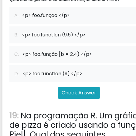
A.
<p> foo.função </p>
B.
<p> foo.functlon (9,5) </p>
C.
<p> foo.função [b = 2,4) </p>
D.
<p> foo.functlon (9) </p>
Check Answer
19:
Na programação R. Um gráfi
de pizza é criado usando a fun
Piel]. Qual dos seguintes