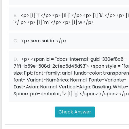
B.
<p> [1] 'l' </p> <p> [11 'j' </p> <p> [1] 'k' </p> <p> [1] 
'</ p> <p> [1] 'm' </p> <p> [1] w </p>
C.
<p> sem saída. </p>
D.
<p> <span id = "docs-internal-guid-330ef8c8-
7fff-b59e-508d-2cfec5d45d93"> <span style = "fo
size: 11pt; font-family: arial; fundo-color: transparen
font- Variant-Numérico: Normal; Fonte-Variante-
East-Asian: Normal; Vertical-Align: Baseling; White-
Space: pré-embalar; "> [1] 'g' </span> </span> </p
Check Answer