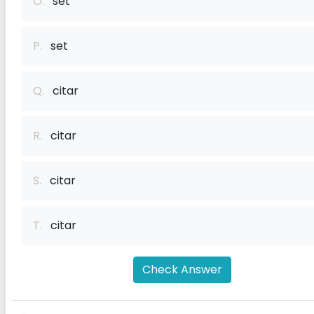
O.
set
P.
set
Q.
citar
R.
citar
S.
citar
T.
citar
Check Answer