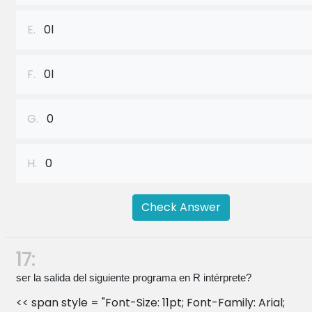
E.
0l
F.
0l
G.
0
H.
0
Check Answer
17:
ser la salida del siguiente programa en R intérprete?
<< span style = "Font-Size: 11pt; Font-Family: Arial;