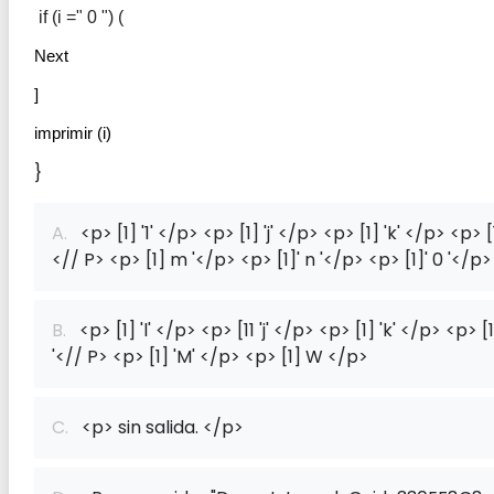
 if (i =" 0 ") (
Next
]
imprimir (i)
}
A.
<p> [1] '1' </p> <p> [1] 'j' </p> <p> [1] 'k' </p> <p> [1]
<// P> <p> [1] m '</p> <p> [1]' n '</p> <p> [1]' 0 '</p>
B.
<p> [1] 'l' </p> <p> [11 'j' </p> <p> [1] 'k' </p> <p> [1] 
'<// P> <p> [1] 'M' </p> <p> [1] W </p>
C.
<p> sin salida. </p>