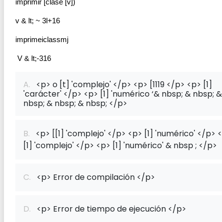
imprimir [clase [v])
v & lt; ~ 3l+16
imprimeiclassmj
 V & lt;-316 
A.
<p> o [t] 'complejo' </p> <p> [1119 </p> <p> [1]
'carácter' </p> <p> [1] 'numérico ‘& nbsp; & nbsp; &
nbsp; & nbsp; & nbsp; </p>
B.
<p> [[1] 'complejo' </p> <p> [1] 'numérico' </p> 
[1] 'complejo' </p> <p> [1] 'numérico' & nbsp ; </p>
C.
<p> Error de compilación </p>
D.
<p> Error de tiempo de ejecución </p>