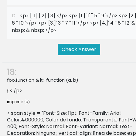
D.
<p> [. 1] [.2] [.3] </p> <p> [1.] '1' '' 5 '' 9 '</p> <p> [2.]'
6 '' 10 '</p> <p> [3.]' 3 '' 7 '' 11 '</p> <p> [4.]' 4 '' 8 '' 12 '&
nbsp; & nbsp; </p>
Check Answer
18:
foo.function & lt;-function (a, b)
< /p>
{
imprimir {a)
< span style = "Font-Size: 11pt; Font-Family: Arial;
Color:#000000; Color de fondo: Transparente; Font-W
400; Font-Style: Normal; Font-Variant: Normal; Text-
Decoration: Ninguno ; vertical-align: línea de base; es