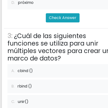
D.
próximo
Check Answer
3:
¿Cuál de las siguientes
funciones se utiliza para unir
múltiples vectores para crear u
marco de datos?
A.
cbind ()
B.
rbind ()
C.
unir()