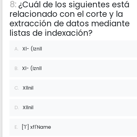
8:
¿Cuál de los siguientes está
relacionado con el corte y la
extracción de datos mediante
listas de indexación?
A.
Xl- (Iznll
B.
Xl- (Iznll
C.
Xllnil
D.
Xllnil
E.
['1'] xf‌l'Name