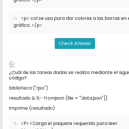
H.
<p> col se usa para dar colores a las barras en 
gráfico. </p>
Check Answer
5:
¿Cuál de las tareas dadas se realiza mediante el sigu
código?
biblioteca ("rjso")
resultado & lt;- fromjson (lile = '"data.json"]]
imprime (resultado)
A.
<P> I Carga el paquete requerido para leer