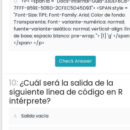
D.
<P> <span id = "Docs-Internal-Guid-330EF8C8-
7FFF-B59E-508D-2CFEC5D45D93"> <SPAN style =
"Font-Size: 11Pt; Font-Family: Arial; Color de fondo:
Transparente; Font- variante-numérica: normal;
fuente-variante-asiático: normal; vertical-align: lí
de base; espacio blanco: pre-wrap; "> [1] 'g' </span
</span> </p>
Check Answer
10:
¿Cuál será la salida de la
siguiente línea de código en R
intérprete?
A.
Salida vacía