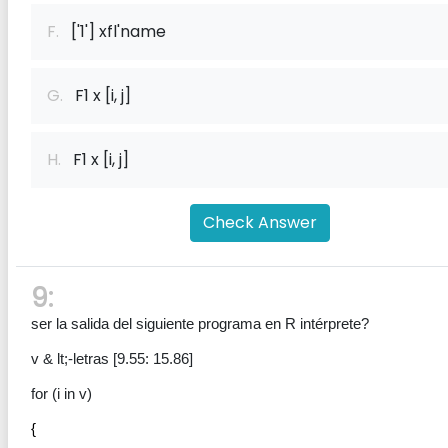
F.
['1'] xf‌l'name
G.
F1 x [i, j]
H.
F1 x [i, j]
Check Answer
9:
ser la salida del siguiente programa en R intérprete?
v & lt;-letras [9.55: 15.86]
for (i in v)
{