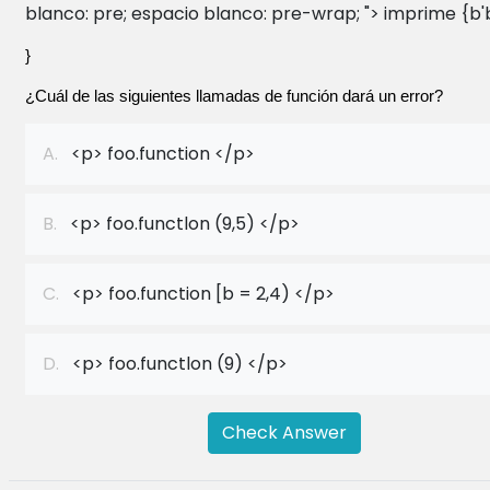
blanco: pre; espacio blanco: pre-wrap; "> imprime {b'
} 
¿Cuál de las siguientes llamadas de función dará un error?
A.
<p> foo.function </p>
B.
<p> foo.functlon (9,5) </p>
C.
<p> foo.function [b = 2,4) </p>
D.
<p> foo.functlon (9) </p>
Check Answer