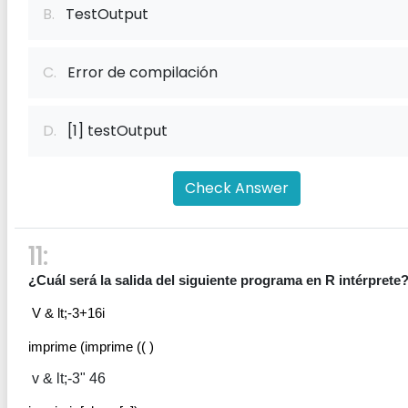
B.
TestOutput
C.
Error de compilación
D.
[1] testOutput
Check Answer
11:
¿Cuál será la salida del siguiente programa en R intérprete
 V & lt;-3+16i 
imprime (imprime (( )
 v & lt;-3" 46 