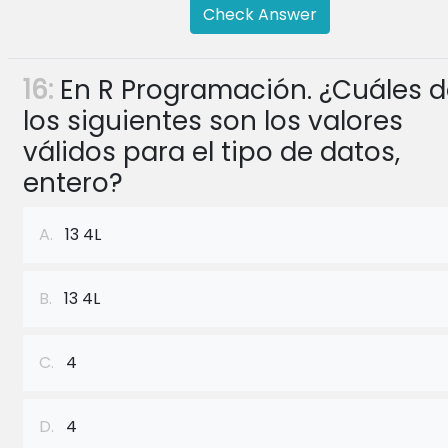
Check Answer
16:
En R Programación. ¿Cuáles d
los siguientes son los valores
válidos para el tipo de datos,
entero?
A.
13 4L
B.
13 4L
C.
4
D.
4