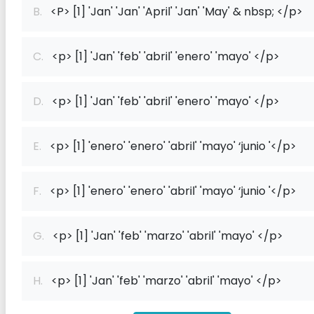
B.
<P> [1] 'Jan' 'Jan' 'April' 'Jan' 'May' & nbsp; </p>
C.
<p> [1] 'Jan' 'feb' 'abril' 'enero' 'mayo' </p>
D.
<p> [1] 'Jan' 'feb' 'abril' 'enero' 'mayo' </p>
E.
<p> [1] 'enero' 'enero' 'abril' 'mayo' ‘junio '</p>
F.
<p> [1] 'enero' 'enero' 'abril' 'mayo' ‘junio '</p>
G.
<p> [1] 'Jan' 'feb' 'marzo' 'abril' 'mayo' </p>
H.
<p> [1] 'Jan' 'feb' 'marzo' 'abril' 'mayo' </p>