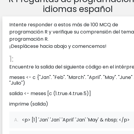
idiomas español
Intente responder a estos más de 100 MCQ de
programación R y verifique su comprensión del tema
programación R.
¡Desplácese hacia abajo y comencemos!
1:
Encuentre la salida del siguiente código en el intérpre
meses <- c {"Jan". "Feb". "March". "April". "May". "June" 
"Julio")
salida <- meses [c (1.true.4.true.5)]
imprime (salida)
A.
<p> [1] 'Jan' 'Jan' 'April' 'Jan' 'May' & nbsp; </p>