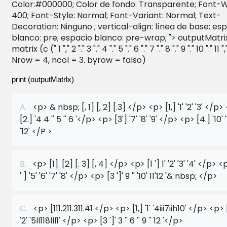
Color:#000000; Color de fondo: Transparente; Font-W
400; Font-Style: Normal; Font-Variant: Normal; Text-
Decoration: Ninguno ; vertical-align: línea de base; es
blanco: pre; espacio blanco: pre-wrap; "> outputMatri
matrix (c (" 1 "," 2 "." 3 "." 4 "." 5 "." 6 "." 7 "." 8 "." 9 "." 10 "." 11 ",
Nrow = 4, ncol = 3. byrow = falso)
print (outputMatrlx)
A.
<p> & nbsp; [, 1] [, 2] [.3] </p> <p> [1,] '1' '2' '3' </p>
[2.] '4 4 '' 5 '' 6 '</p> <p> [3'] '7' '8' '9' </p> <p> [4.] '10' '1
'12' </P >
B.
<p> [1]. [2] [. 3] [, 4] </p> <p> [1 '] 1' '2' '3' '4' </p> <
' ] '5' '6' '7' '8' </p> <p> [3 ']' 9 '' '10' 11'12 '& nbsp; </p>
C.
<p> [111.211.311.41 </p> <p> [1,] '1' '4iii7iih10' </p> <p> 
'2' '5ll118lll1' </p> <p> [3 ']' 3 '' 6 '' 9 '' 12 '</p>