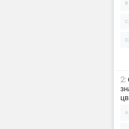
B.
C
D
2:
зн
цв
A.