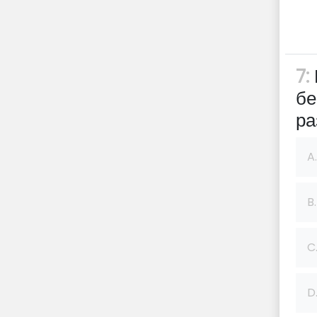
7:
бе
ра
A.
B.
C
D