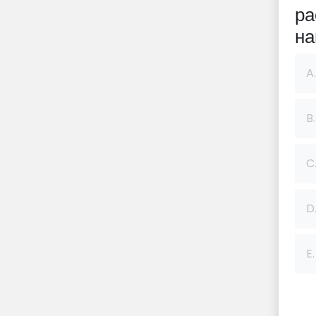
ра
на
A.
B.
C
D
E.