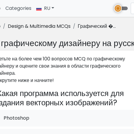
e
(current)
Categories
RU
e
Design & Multimedia MCQs
Графический �...
графическому дизайнеру на русс
етьте на более чем 100 вопросов MCQ по графическому
айнеру и оцените свои знания в области графического
айнера.
крутите ниже и начните!
акая программа используется для
здания векторных изображений?
Photoshop