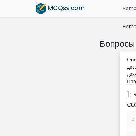
MCQss
.com
Hom
Hom
Вопросы 
Отв
диз
диз
Про
1:
К
со
A.