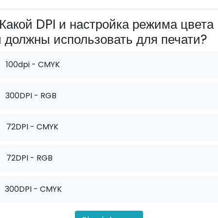
Какой DPI и настройка режима цвета
 должны использовать для печати?
100dpi - CMYK
300DPI - RGB
.
72DPI - CMYK
.
72DPI - RGB
300DPI - CMYK