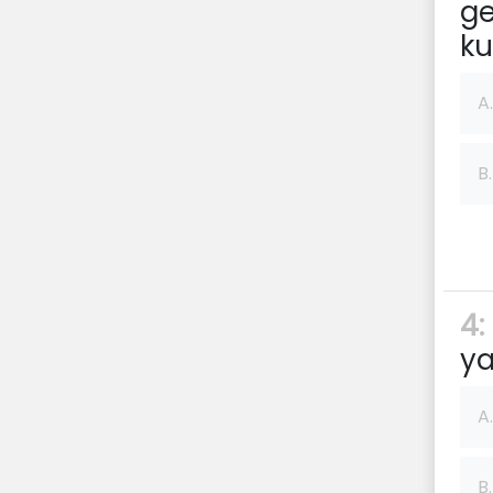
ge
kul
A.
B.
4:
ya
A.
B.