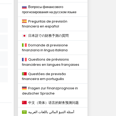
Вопросы финансового
прогнозирования на русском языке
Preguntas de previsión
financiera en español
日本語での財務予測の質問
Domande di previsione
finanziaria in lingua italiana
Questions de prévisions
financières en langues françaises
Questões de previsão
financeira em português
Fragen zur Finanzprognose in
deutscher Sprache
中文（简体）语言的财务预测问题
أسئلة التنبؤ المالي باللغات العربية