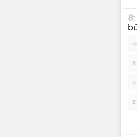
8:
bü
A.
B.
C
D