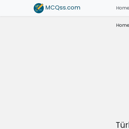
MCQss
.com
Hom
Hom
Tür