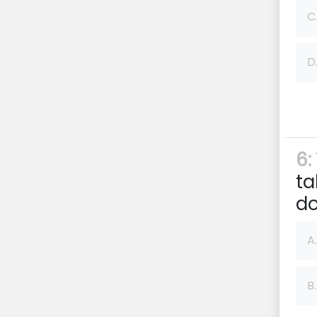
C
D
6:
ta
do
A.
B.