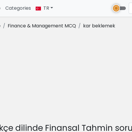
e
(current)
Categories
TR
e
Finance & Management MCQ
kar beklemek
kçe dilinde Finansal Tahmin soru