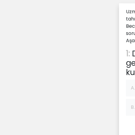
Uzm
tahm
Bec
sor
Aşa
1:
D
ge
kul
A.
B.