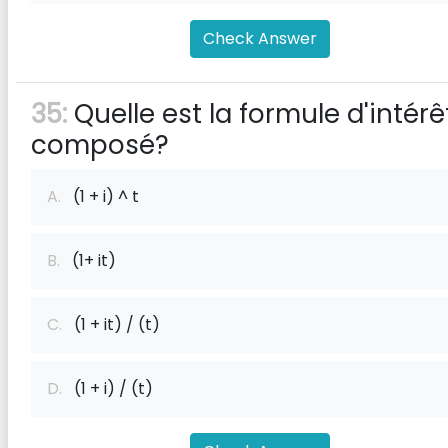
Check Answer
35:
Quelle est la formule d'intérê
composé?
A.
(1 + i) ^ t
B.
(1+ it)
C.
(1 + it) / (t)
D.
(1 + i) / (t)