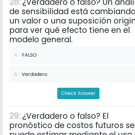
28:
¿Verdadero o falso? Un análi
de sensibilidad está cambiand
un valor o una suposición origi
para ver qué efecto tiene en el
modelo general.
A.
FALSO
B.
Verdadero
Check Answer
29:
¿Verdadero o falso? El
pronóstico de costos futuros se
puede estimar mediante el uso