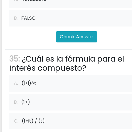
B.
FALSO
Check Answer
35:
¿Cuál es la fórmula para el
interés compuesto?
A.
(1+i)^t
B.
(1+)
C.
(1+it) / (t)