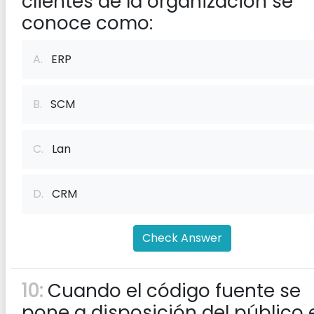
clientes de la organización se
conoce como:
A.
ERP
B.
SCM
C.
Lan
D.
CRM
Check Answer
10:
Cuando el código fuente se
pone a disposición del público 