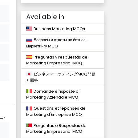
Available in:
Business Marketing MCQs
Вопросы и ответы по бизнес-
маркетингу MCQ
Preguntas y respuestas de
Marketing Empresarial MCQ
ビジネスマーケティングMCQ問題
と回答
Domande e risposte di
Marketing Aziendale MCQ
Questions et réponses de
_.
Marketing d'Entreprise MCQ
Perguntas e Respostas de
Marketing Empresarial MCQ