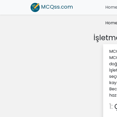
MCQss
.com
Hom
Hom
İşletm
MCQ
MCQ
doğ
İşl
seç
kayı
Bec
haz
1:
Ç
_