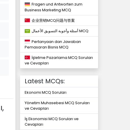
Fragen und Antworten zum
Business Marketing MCQ
企业营销MCQ问题与答案
أسئلة وأجوبة التسويق الأعمال MCQ
Pertanyaan dan Jawaban
Pemasaran Bisnis MCQ
İşletme Pazarlama MCQ Soruları
ve Cevapları
Latest MCQs:
Ekonomi MCQ Soruları
Yönetim Muhasebesi MCQ Soruları
,
ve Cevapları
İş Ekonomisi MCQ Soruları ve
Cevapları