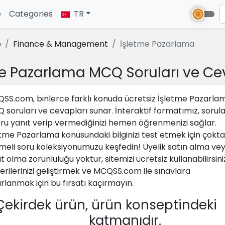
e
(current)
Categories
TR
e
Finance & Management
İşletme Pazarlama
e Pazarlama MCQ Soruları ve Ce
SS.com, binlerce farklı konuda ücretsiz İşletme Pazarla
 soruları ve cevapları sunar. İnteraktif formatımız, sorul
ru yanıt verip vermediğinizi hemen öğrenmenizi sağlar.
etme Pazarlama konusundaki bilginizi test etmek için çokt
meli soru koleksiyonumuzu keşfedin! Üyelik satın alma ve
t olma zorunluluğu yoktur, sitemizi ücretsiz kullanabilirsini
erilerinizi geliştirmek ve MCQSS.com ile sınavlara
ırlanmak için bu fırsatı kaçırmayın.
ekirdek ürün, ürün konseptindeki
_________ katmanıdır.