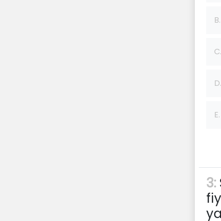
B.
C
D
E.
3:
f
ya