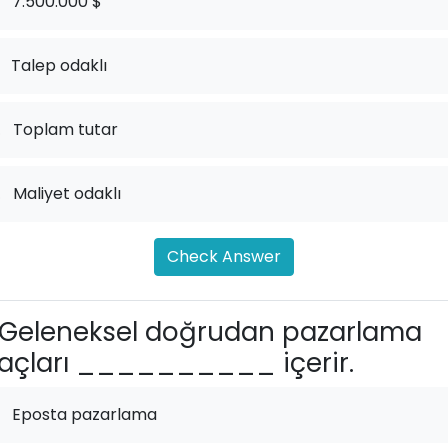
7.500.000 $
Talep odaklı
.
Toplam tutar
.
Maliyet odaklı
Check Answer
Geleneksel doğrudan pazarlama
açları __________ içerir.
Eposta pazarlama