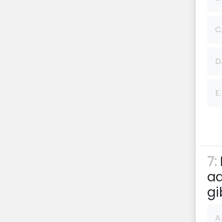
C
D
E.
7:
ad
g
A.