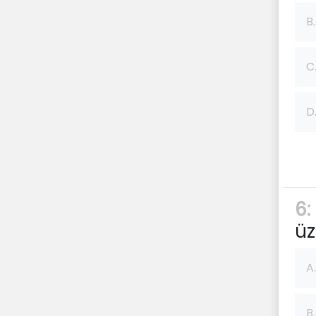
B.
C
D
6:
üz
A.
B.