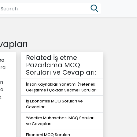
vapları
Related İşletme
ma
Pazarlama MCQ
ara
Soruları ve Cevapları:
an
İnsan Kaynakları Yönetimi (Yetenek
ya
Geliştirme) Çoktan Seçmeli Soruları
z.
İş Ekonomisi MCQ Soruları ve
Cevapları
Yönetim Muhasebesi MCQ Soruları
ve Cevapları
Ekonomi MCQ Soruları