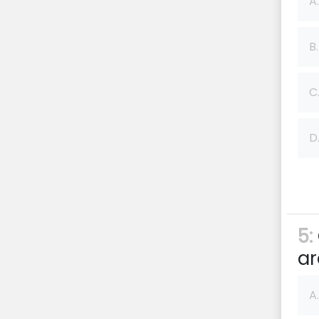
A.
B.
C
D
5:
ar
A.