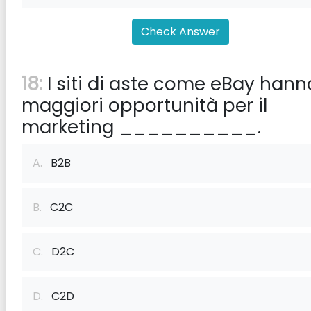
Check Answer
18:
I siti di aste come eBay hann
maggiori opportunità per il
marketing __________.
A.
B2B
B.
C2C
C.
D2C
D.
C2D