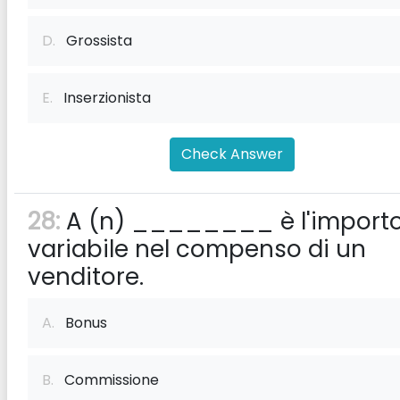
D.
Grossista
E.
Inserzionista
Check Answer
28:
A (n) ________ è l'import
variabile nel compenso di un
venditore.
A.
Bonus
B.
Commissione