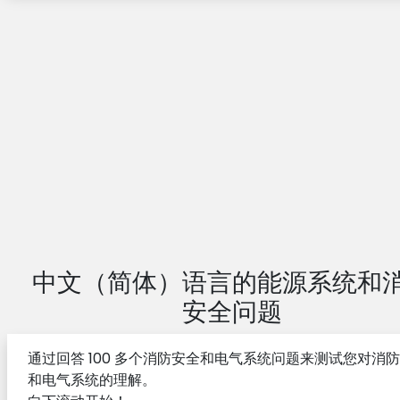
中文（简体）语言的建筑电气系统问题
中文照明和照明问题
照明和声学 照明和声学
用中文绘制交流问题
中文（简体）语言的建筑和工程制图问题
中文环境控制系统问题
中文（简体）语言的艺术与设计问题
关于德国建筑工程师的液压问题
中文（简体）语言的能源系统和
汉语建筑史问题
安全问题
中文计算机和技术问题
职业实践多项选择题
通过回答 100 多个消防安全和电气系统问题来测试您对消
和电气系统的理解。