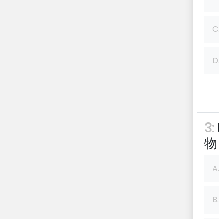
C
D
3:
物
A.
B.