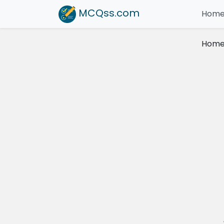
MCQss
.com
Hom
Hom