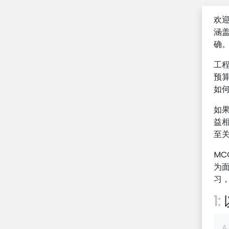
欢迎
涵
确
工
预
如
如
益
至
MC
为
习
1:
A.