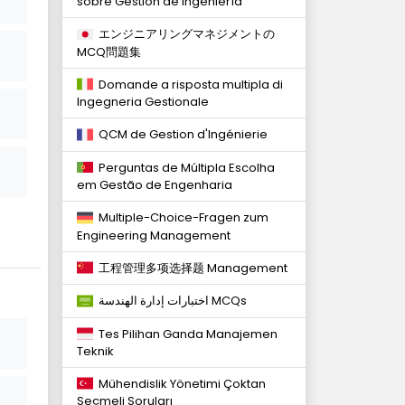
sobre Gestión de Ingeniería
エンジニアリングマネジメントの
MCQ問題集
Domande a risposta multipla di
Ingegneria Gestionale
QCM de Gestion d'Ingénierie
Perguntas de Múltipla Escolha
em Gestão de Engenharia
Multiple-Choice-Fragen zum
Engineering Management
工程管理多项选择题 Management
اختبارات إدارة الهندسة MCQs
Tes Pilihan Ganda Manajemen
Teknik
Mühendislik Yönetimi Çoktan
Seçmeli Soruları