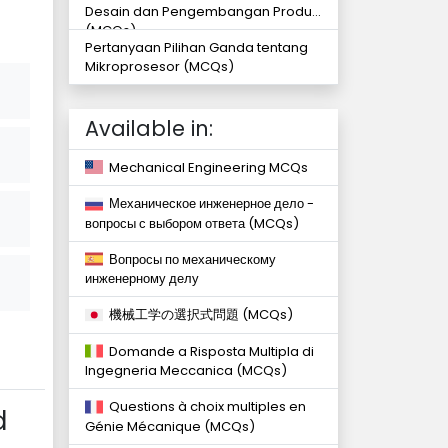
Desain dan Pengembangan Produk
(MCQs)
Pertanyaan Pilihan Ganda tentang
Mikroprosesor (MCQs)
Available in:
Mechanical Engineering MCQs
Механическое инженерное дело -
вопросы с выбором ответа (MCQs)
Вопросы по механическому
инженерному делу
機械工学の選択式問題 (MCQs)
Domande a Risposta Multipla di
Ingegneria Meccanica (MCQs)
Questions à choix multiples en
d
Génie Mécanique (MCQs)