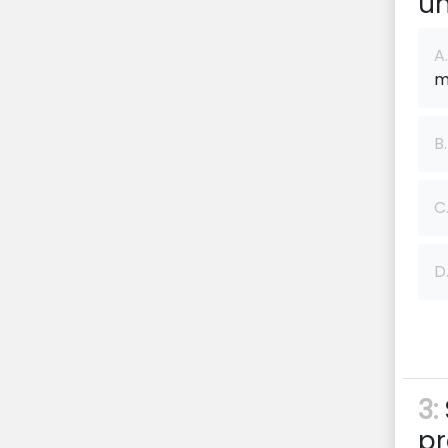
un
A.
m
B.
C
D
3:
pr