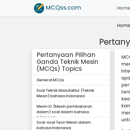
MCQss
.com
Hom
Hom
Pertany
Pertanyaan Pilihan
MCQ
Ganda Teknik Mesin
men
(MCQs) Topics
int
apa
General MCQs
per
Soal Teknik Manufaktur (Teknik
ten
Mesin) bahasa Indonesia
kea
kam
Mesin IC (Mesin pembakaran
dalam) soal dalam bahasa
men
Indonesia
unt
Soal-soal Teori Mesin dalam
bahasa Indonesia