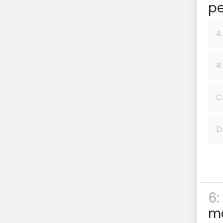
pe
A.
B.
C
D
6:
ma