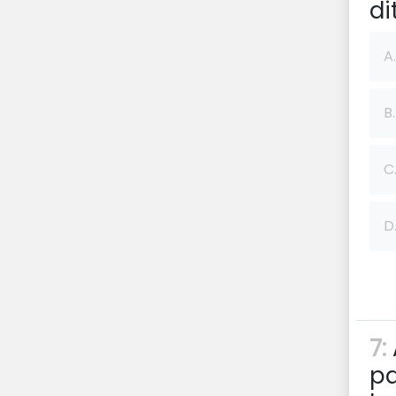
di
A.
B.
C
D
7:
pa