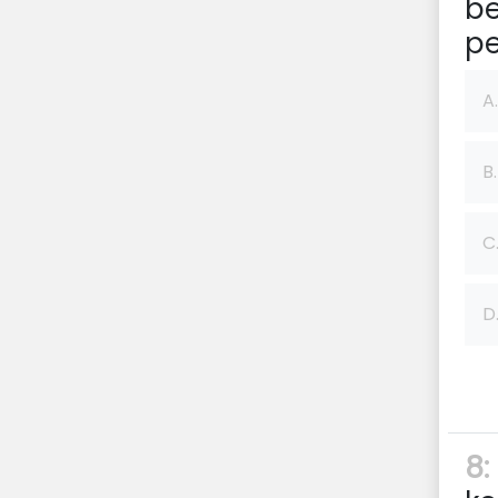
be
pe
A.
B.
C
D
8: