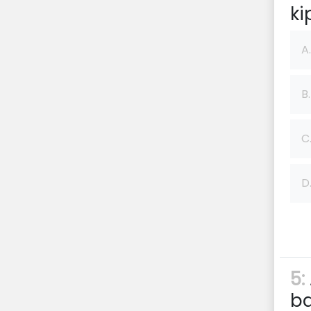
ki
A.
B.
C
D
5:
ba