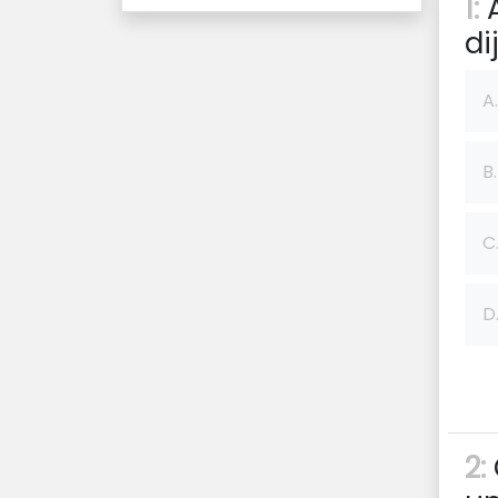
1:
A
di
A.
B.
C
D
2: