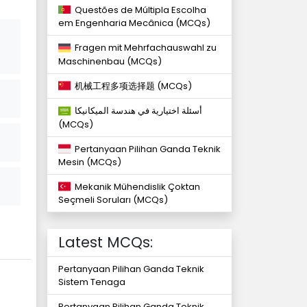
Questões de Múltipla Escolha
em Engenharia Mecânica (MCQs)
Fragen mit Mehrfachauswahl zu
Maschinenbau (MCQs)
机械工程多项选择题 (MCQs)
أسئلة اختيارية في هندسة الميكانيكا
(MCQs)
Pertanyaan Pilihan Ganda Teknik
Mesin (MCQs)
Mekanik Mühendislik Çoktan
Seçmeli Soruları (MCQs)
Latest MCQs:
Pertanyaan Pilihan Ganda Teknik
Sistem Tenaga
Pertanyaan Pilihan Ganda Teknik