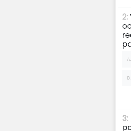
2:
oc
re
pa
A.
B.
3:
pa