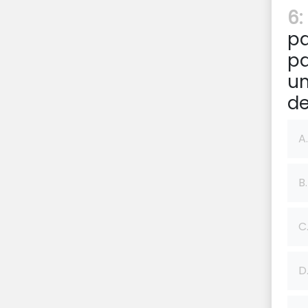
6:
pa
pa
um
de
A.
B.
C
D