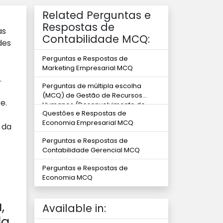
Related Perguntas e
Respostas de
as
Contabilidade MCQ:
des
Perguntas e Respostas de
Marketing Empresarial MCQ
.
Perguntas de múltipla escolha
(MCQ) de Gestão de Recursos
e.
Humanos (Desenvolvimento de
Questões e Respostas de
habilidades)
Economia Empresarial MCQ
 da
Perguntas e Respostas de
Contabilidade Gerencial MCQ
Perguntas e Respostas de
Economia MCQ
,
Available in:
da