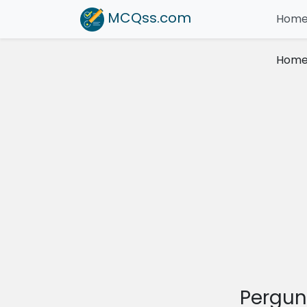
MCQss
.com
Hom
Hom
Pergun