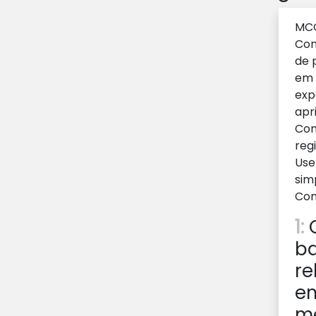
MCQ
Con
de 
em 
exp
apr
Com
reg
Use
sim
Con
1:
Q
ba
re
em
me