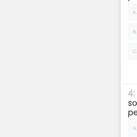
A.
B.
C
4:
so
pe
A.