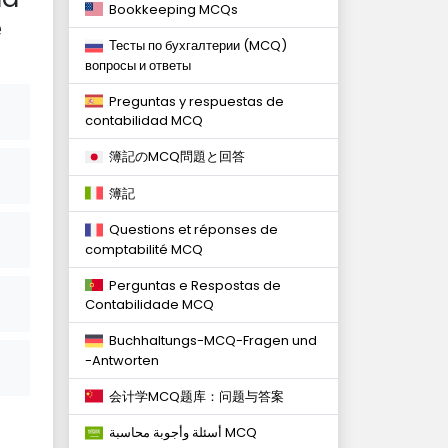
Bookkeeping MCQs
e
Тесты по бухгалтерии (MCQ)
вопросы и ответы
Preguntas y respuestas de
contabilidad MCQ
簿記のMCQ問題と回答
簿記
Questions et réponses de
comptabilité MCQ
Perguntas e Respostas de
Contabilidade MCQ
Buchhaltungs-MCQ-Fragen und
-Antworten
会计学MCQ题库：问题与答案
أسئلة وأجوبة محاسبة MCQ