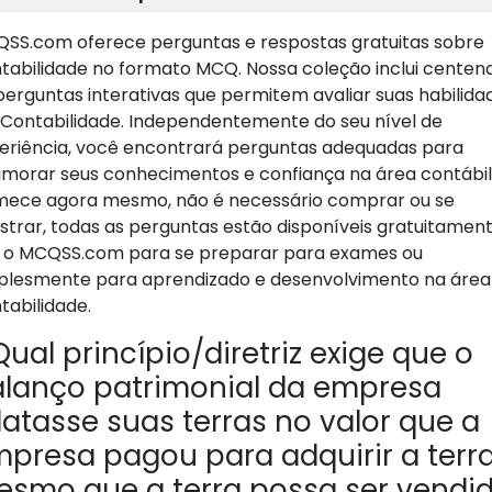
SS.com oferece perguntas e respostas gratuitas sobre
tabilidade no formato MCQ. Nossa coleção inclui centen
perguntas interativas que permitem avaliar suas habilida
Contabilidade. Independentemente do seu nível de
eriência, você encontrará perguntas adequadas para
imorar seus conhecimentos e confiança na área contábil
ece agora mesmo, não é necessário comprar ou se
istrar, todas as perguntas estão disponíveis gratuitament
 o MCQSS.com para se preparar para exames ou
plesmente para aprendizado e desenvolvimento na área
tabilidade.
ual princípio/diretriz exige que o
lanço patrimonial da empresa
latasse suas terras no valor que a
presa pagou para adquirir a terra
smo que a terra possa ser vendi