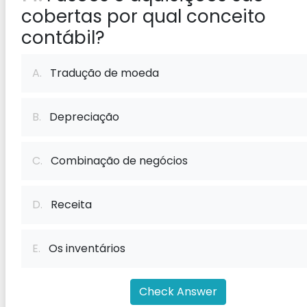
cobertas por qual conceito
contábil?
A.
Tradução de moeda
B.
Depreciação
C.
Combinação de negócios
D.
Receita
E.
Os inventários
Check Answer