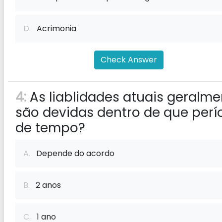
D.
Acrimonia
Check Answer
4:
As liablidades atuais geralme
são devidas dentro de que perí
de tempo?
A.
Depende do acordo
B.
2 anos
C.
1 ano