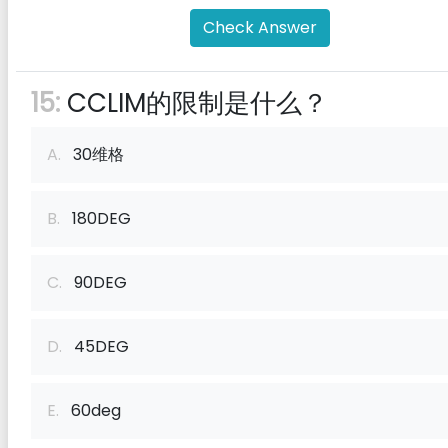
Check Answer
15:
CCLIM的限制是什么？
A.
30维格
B.
180DEG
C.
90DEG
D.
45DEG
E.
60deg