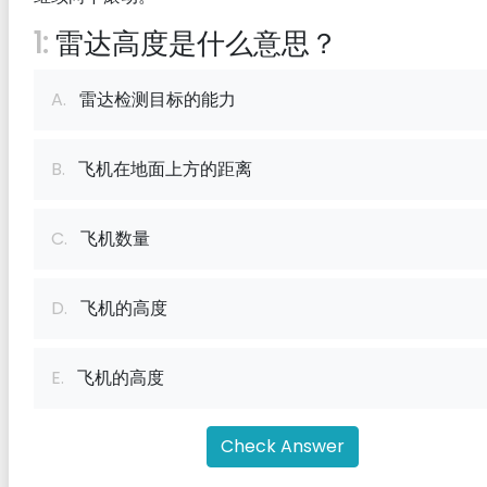
中文（简体）语言的可靠性工程问题
1:
雷达高度是什么意思？
中文（简体）语言的智能材料问题
A.
雷达检测目标的能力
中文（简体）语言的机电一体化问题
机械运动学多项选择题
B.
飞机在地面上方的距离
空气动力学多项选择题 (MCQs)
复合材料多项选择题 (MCQs)
C.
飞机数量
产品设计与开发多项选择题 (MCQs)
计算机编程 MCQ问题与答案
D.
飞机的高度
E.
飞机的高度
Check Answer