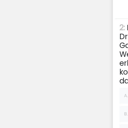
2:
Dr
Ga
We
er
ko
d
A.
B.