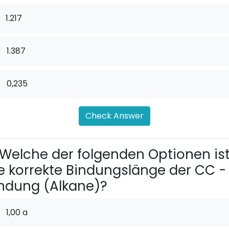
1.217
.
1.387
.
0,235
Check Answer
Welche der folgenden Optionen is
e korrekte Bindungslänge der CC -
ndung (Alkane)?
1,00 a