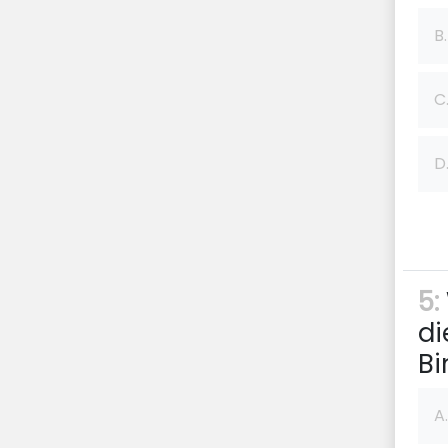
B.
C
D
5:
di
Bi
A.