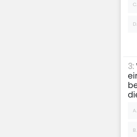
C
D
3:
ei
be
di
A.
B.