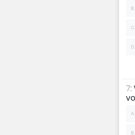
B.
C
D
7:
vo
A.
B.