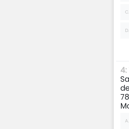
C
D
4:
Sa
de
78
Mo
A.