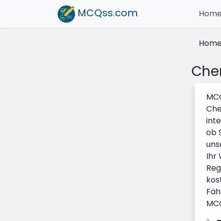
MCQss
.com
Hom
Hom
Che
MCQ
Che
int
ob 
uns
Ihr
Reg
kos
Fäh
MCQ