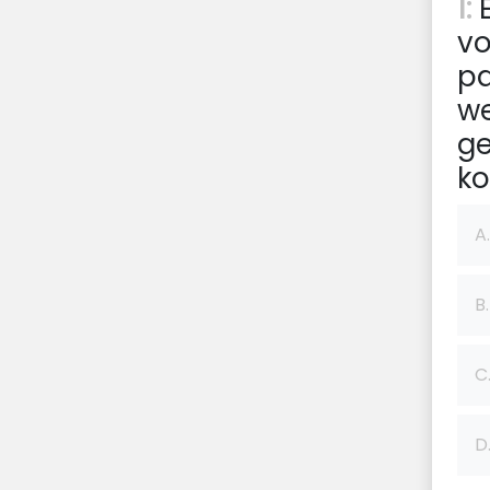
1:
E
vo
pa
we
ge
ko
A.
B.
C
D