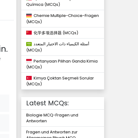
Química (MCQs)
Chemie Multiple-Choice-Fragen
(MCQs)
化学多项选择题 (MCQs)
أسئلة الكيمياء ذات الاختيار المتعدد
n.
(MCQs)
e
Pertanyaan Pilihan Ganda Kimia
(MCQs)
Kimya Çoktan Seçmeli Sorular
(MCQs)
Latest MCQs:
Biologie MCQ-Fragen und
Antworten
Fragen und Antworten zur
Allgemeinen Physik MCQ