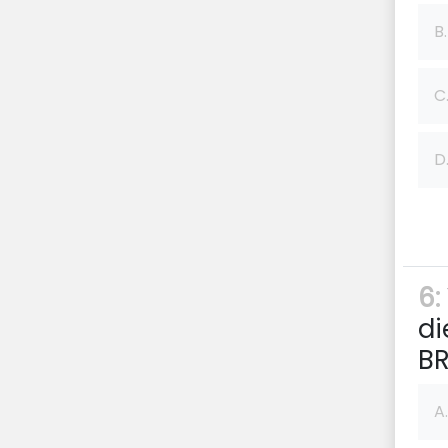
B.
C
D
6:
di
BR
A.