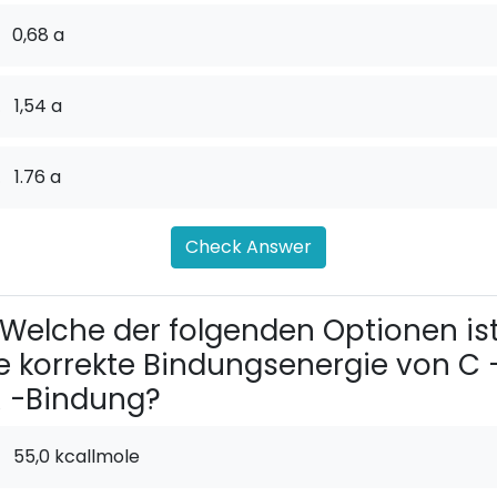
0,68 a
.
1,54 a
.
1.76 a
Check Answer
Welche der folgenden Optionen is
e korrekte Bindungsenergie von C 
 -Bindung?
55,0 kcallmole