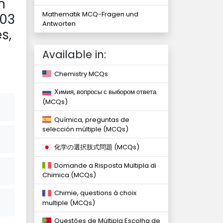
n
Mathematik MCQ-Fragen und
103
Antworten
s,
Available in:
Chemistry MCQs
Химия, вопросы с выбором ответа
(MCQs)
Química, preguntas de
selección múltiple (MCQs)
化学の選択肢式問題 (MCQs)
Domande a Risposta Multipla di
Chimica (MCQs)
Chimie, questions à choix
multiple (MCQs)
Questões de Múltipla Escolha de