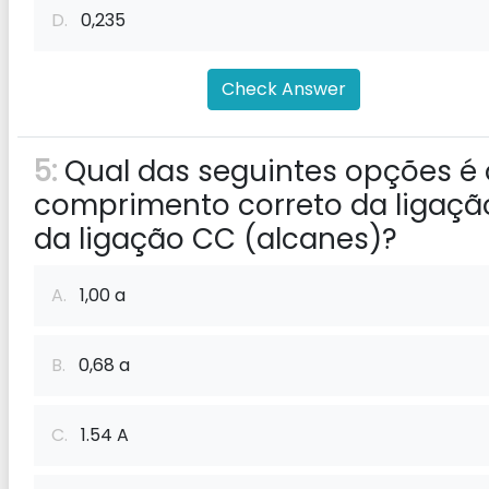
D.
0,235
Check Answer
5:
Qual das seguintes opções é 
comprimento correto da ligaçã
da ligação CC (alcanes)?
A.
1,00 a
B.
0,68 a
C.
1.54 A