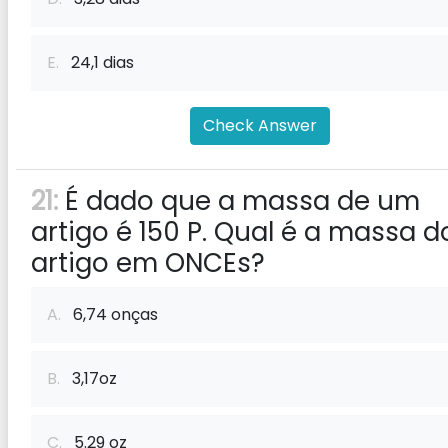
E.
24,1 dias
Check Answer
21:
É dado que a massa de um
artigo é 150 P. Qual é a massa d
artigo em ONCEs?
A.
6,74 onças
B.
3,17oz
C.
5.29 oz