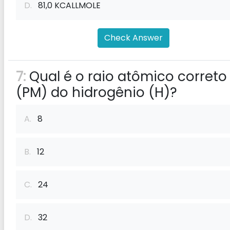
D.
81,0 KCALLMOLE
Check Answer
7:
Qual é o raio atômico correto
(PM) do hidrogênio (H)?
A.
8
B.
12
C.
24
D.
32