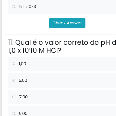
D.
5.1: «10-3
Check Answer
11:
Qual é o valor correto do pH 
1,0 x 10‘10 M HCl?
A.
1,00
B.
5.00
C.
7.00
D.
9.00