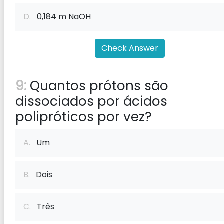
D.
0,184 m NaOH
Check Answer
9:
Quantos prótons são
dissociados por ácidos
polipróticos por vez?
A.
Um
B.
Dois
C.
Três