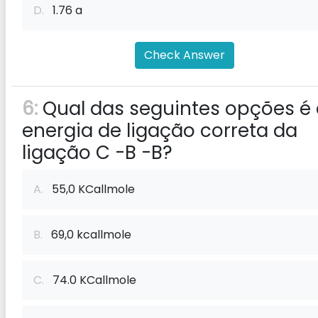
D.
1.76 a
Check Answer
6:
Qual das seguintes opções é 
energia de ligação correta da
ligação C -B -B?
A.
55,0 KCallmole
B.
69,0 kcallmole
C.
74.0 KCallmole