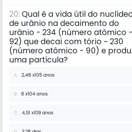
20:
Qual é a vida útil do nuclíde
de urânio na decaimento do
urânio - 234 (número atômico 
92) que decai com tório ~ 230
(número atômico - 90) e produ
uma partícula?
A.
2,48 x105 anos
B.
8 x104 anos
C.
4,51 x109 anos
D.
3,28 dias