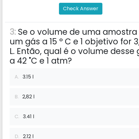
Check Answer
3:
Se o volume de uma amostra
um gás a 15 ° C e 1 objetivo for 3
L. Então, qual é o volume desse
a 42 "C e 1 atm?
A.
3.15 l
B.
2,82 l
C.
3.41 l
D.
2.12 l