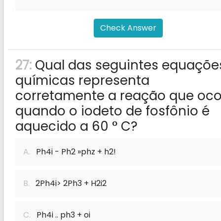
Check Answer
27:
Qual das seguintes equaçõe
químicas representa
corretamente a reação que oco
quando o iodeto de fosfônio é
aquecido a 60 ° C?
A.
Ph4i - Ph2 »phz + h2!
B.
2Ph4i> 2Ph3 + H2i2
C.
Ph4i .. ph3 + oi