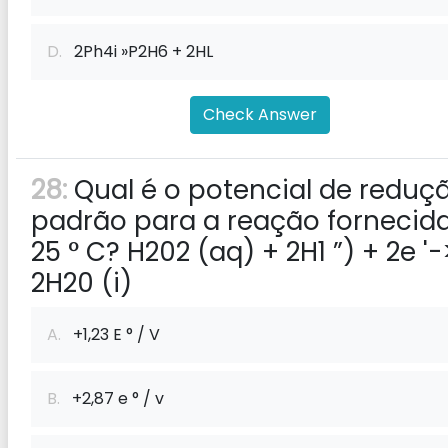
D.
2Ph4i »P2H6 + 2HL
Check Answer
28:
Qual é o potencial de reduç
padrão para a reação fornecid
25 ° C? H202 (aq) + 2H1 ”) + 2e '-
2H20 (i)
A.
+1,23 E ° / V
B.
+2,87 e ° / v