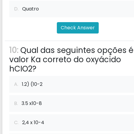
D.
Quatro
Check Answer
10:
Qual das seguintes opções é
valor Ka correto do oxyácido
hCIO2?
A.
1.2) (10-2
B.
3.5 x10-8
C.
2,4 x 10-4