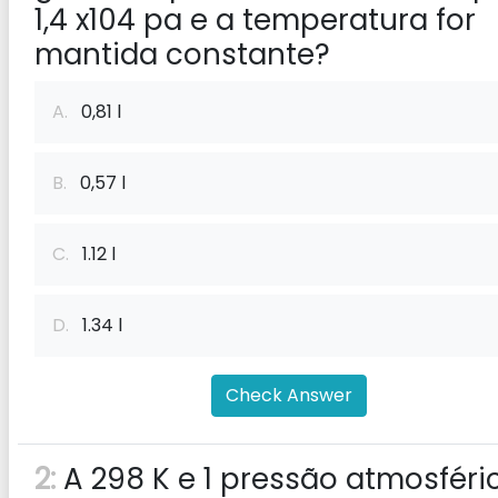
1,4 x104 pa e a temperatura for
mantida constante?
A.
0,81 l
B.
0,57 l
C.
1.12 l
D.
1.34 l
Check Answer
2:
A 298 K e 1 pressão atmosféri