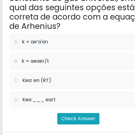
qual das seguintes opções está
correta de acordo com a equa
de Arhenius?
A.
k = ae‘a'an
B.
k = aeaer/t
C.
Kea: en (RT)
D.
Kea ___ eart
Check Answer