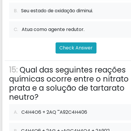
B.
Seu estado de oxidação diminui.
C.
Atua como agente redutor.
Check Answer
15:
Qual das seguintes reações
químicas ocorre entre o nitrato
prata e a solução de tartarato
neutro?
A.
C4H4O6 + 2AQ '"A92C4H406
B.
C4H4O6 + 2AG + »AGC4H4O4 + 2A902