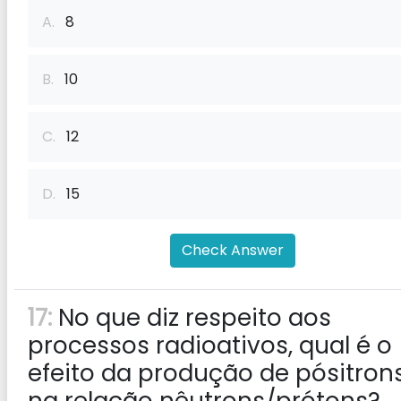
A.
8
B.
10
C.
12
D.
15
Check Answer
17:
No que diz respeito aos
processos radioativos, qual é o
efeito da produção de pósitron