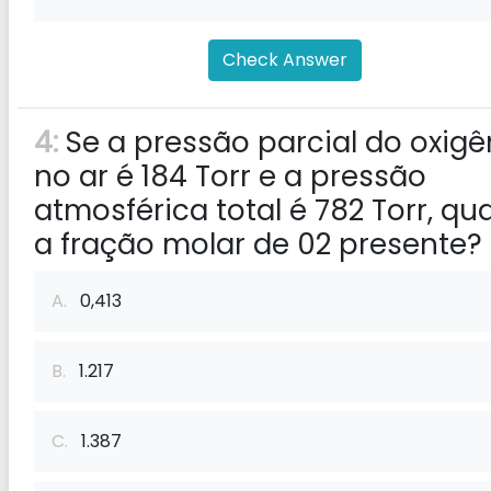
Check Answer
4:
Se a pressão parcial do oxigê
no ar é 184 Torr e a pressão
atmosférica total é 782 Torr, qua
a fração molar de 02 presente?
A.
0,413
B.
1.217
C.
1.387