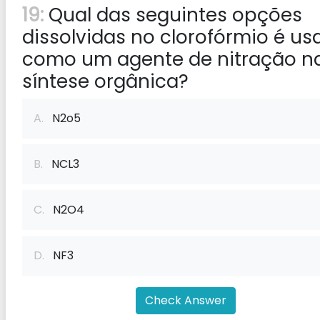
19:
Qual das seguintes opções
dissolvidas no clorofórmio é us
como um agente de nitração n
síntese orgânica?
A.
N2o5
B.
NCL3
C.
N2O4
D.
NF3
Check Answer