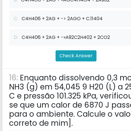
C.
C4H406 + 2AG + -> 2AGO + C.11404
D.
C4H406 + 2AG + -»A92C2H402 + 2CO2
Check Answer
16:
Enquanto dissolvendo 0,3 mo
NH3 (g) em 54,045 9 H20 (L) a 2
C e pressão 101.325 kPa, verifico
se que um calor de 6870 J pas
para o ambiente. Calcule o valo
correto de mim].