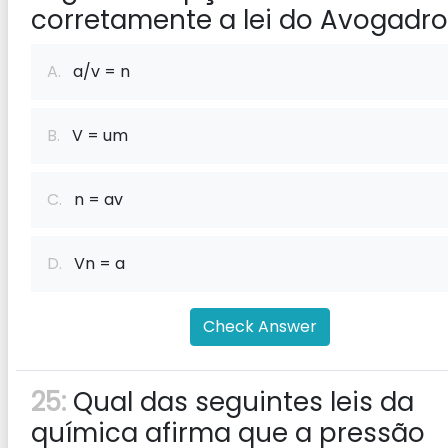
corretamente a lei do Avogadr
A.
a/v = n
B.
V = um
C.
n = av
D.
Vn = a
Check Answer
25:
Qual das seguintes leis da
química afirma que a pressão