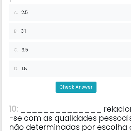
A.
2.5
B.
3.1
C.
3.5
D.
1.8
Check Answer
10:
______________ relacio
-se com as qualidades pessoai
não determinadas por escolha 