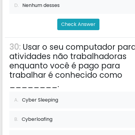
D.
Nenhum desses
Check Answer
30:
Usar o seu computador par
atividades não trabalhadoras
enquanto você é pago para
trabalhar é conhecido como
________.
A.
Cyber ​​Sleeping
B.
Cyberloafing