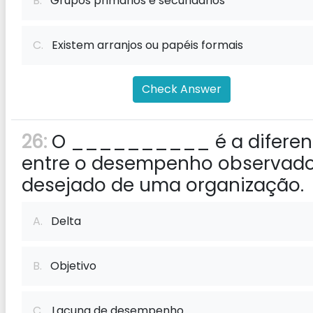
B.
Grupos primários e secundários
C.
Existem arranjos ou papéis formais
Check Answer
26:
O __________ é a difere
entre o desempenho observado
desejado de uma organização.
A.
Delta
B.
Objetivo
C.
Lacuna de desempenho