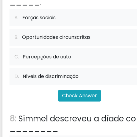
_____.
A.
Forças sociais
B.
Oportunidades circunscritas
C.
Percepções de auto
D.
Níveis de discriminação
Check Answer
8:
Simmel descreveu a díade c
________