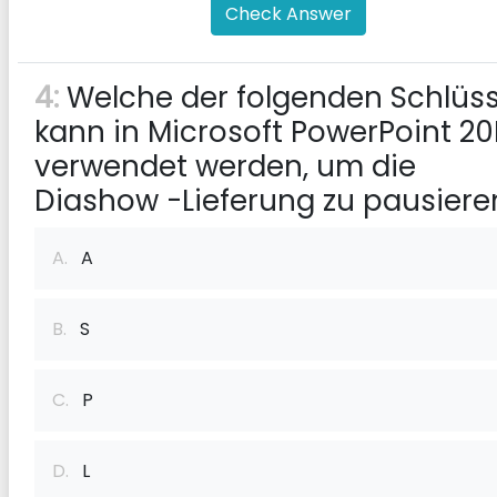
Check Answer
4:
Welche der folgenden Schlüss
kann in Microsoft PowerPoint 20
verwendet werden, um die
Diashow -Lieferung zu pausiere
A.
A
B.
S
C.
P
D.
L