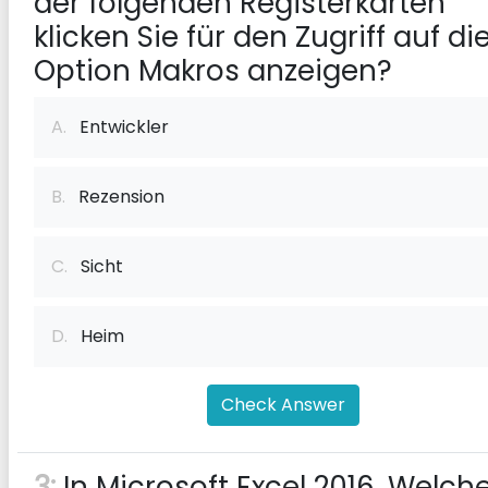
der folgenden Registerkarten
klicken Sie für den Zugriff auf di
Option Makros anzeigen?
A.
Entwickler
B.
Rezension
C.
Sicht
D.
Heim
Check Answer
3:
In Microsoft Excel 2016. Welch