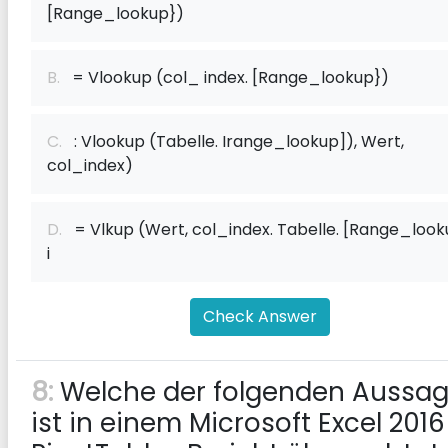
[Range_lookup})
B.
= Vlookup (col_ index. [Range_lookup})
C.
: Vlookup (Tabelle. Irange_lookup]), Wert,
col_index)
D.
= Vlkup (Wert, col_index. Tabelle. [Range_look
i
Check Answer
8:
Welche der folgenden Aussa
ist in einem Microsoft Excel 2016