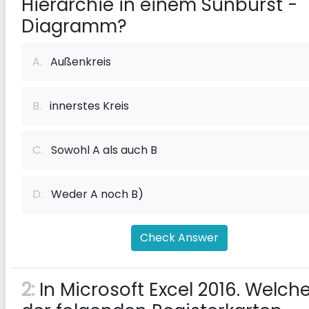
Hierarchie in einem Sunburst -
Diagramm?
A.
Außenkreis
B.
innerstes Kreis
C.
Sowohl A als auch B
D.
Weder A noch B)
Check Answer
2:
In Microsoft Excel 2016. Welch