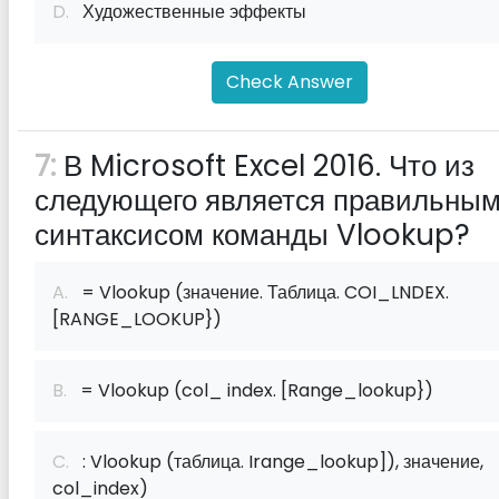
D.
Художественные эффекты
Check Answer
7:
В Microsoft Excel 2016. Что из
следующего является правильны
синтаксисом команды Vlookup?
A.
= Vlookup (значение. Таблица. COI_LNDEX.
[RANGE_LOOKUP})
B.
= Vlookup (col_ index. [Range_lookup})
C.
: Vlookup (таблица. Irange_lookup]), значение,
col_index)