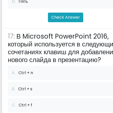
D.
Пять
Check Answer
17:
В Microsoft PowerPoint 2016,
который используется в следующ
сочетаниях клавиш для добавлен
нового слайда в презентацию?
A.
Ctrl + n
B.
Ctrl + s
C.
Ctrl + f