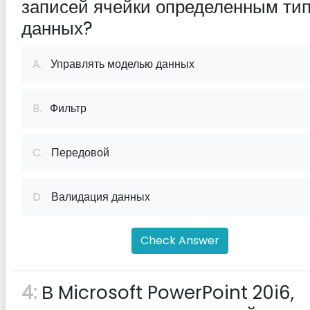
записей ячейки определенным ти
данных?
A.
Управлять моделью данных
B.
Фильтр
C.
Передовой
D.
Валидация данных
Check Answer
4:
В Microsoft PowerPoint 20i6,