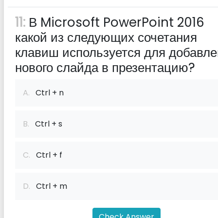
11:
В Microsoft PowerPoint 2016
какой из следующих сочетания
клавиш используется для добавл
нового слайда в презентацию?
A.
Ctrl + n
B.
Ctrl + s
C.
Ctrl + f
D.
Ctrl + m
Check Answer