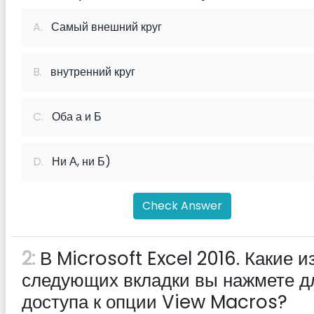
A.
Самый внешний круг
B.
внутренний круг
C.
Оба а и Б
D.
Ни А, ни Б)
Check Answer
2:
В Microsoft Excel 2016. Какие и
следующих вкладки вы нажмете д
доступа к опции View Macros?