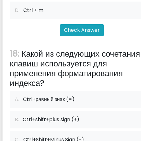
D.
Ctrl + m
Check Answer
18:
Какой из следующих сочетания
клавиш используется для
применения форматирования
индекса?
A.
Ctrl+равный знак (=)
B.
Ctrl+shift+plus sign (+)
C.
Ctrl+Shift+Minus Sign (-)