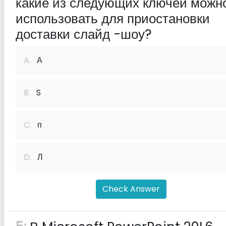
какие из следующих ключей можн
использовать для приостановки
доставки слайд -шоу?
A.
А
B.
S
C.
п
D.
Л
Check Answer