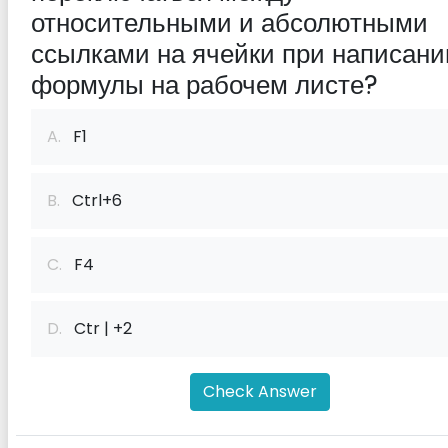
относительными и абсолютными
ссылками на ячейки при написани
формулы на рабочем листе?
A.
F1
B.
Ctrl+6
C.
F4
D.
Ctr | +2
Check Answer