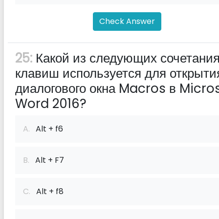
Check Answer
25:
Какой из следующих сочетани
клавиш используется для открыти
диалогового окна Macros в Micro
Word 2016?
A.
Alt + f6
B.
Alt + F7
C.
Alt + f8