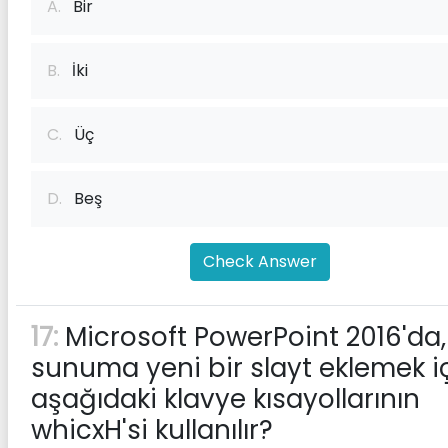
A.
Bir
B.
İki
C.
Üç
D.
Beş
Check Answer
17:
Microsoft PowerPoint 2016'da,
sunuma yeni bir slayt eklemek i
aşağıdaki klavye kısayollarının
whicxH'si kullanılır?