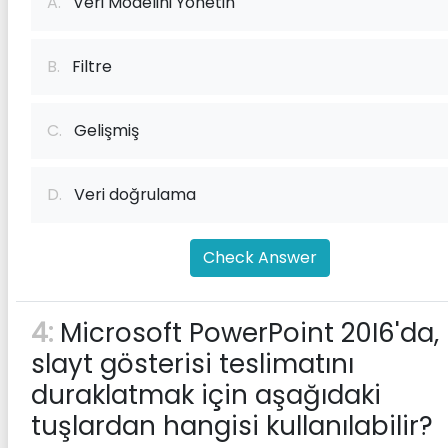
A.
Veri Modelini Yönetin
B.
Filtre
C.
Gelişmiş
D.
Veri doğrulama
Check Answer
4:
Microsoft PowerPoint 20I6'da,
slayt gösterisi teslimatını
duraklatmak için aşağıdaki
tuşlardan hangisi kullanılabilir?