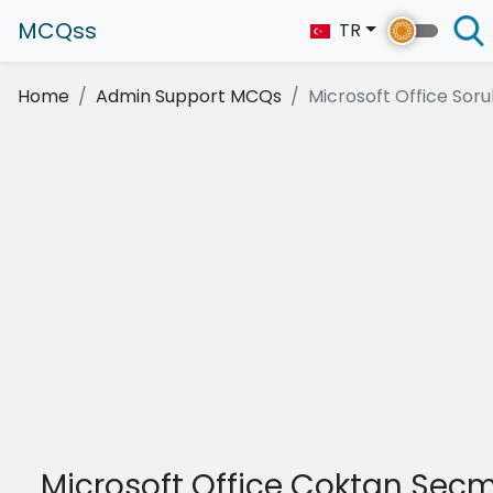
MCQss
TR
Home
Admin Support MCQs
Microsoft Office Sorula
Microsoft Office Çoktan Seçm