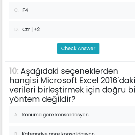
C.
F4
D.
Ctr | +2
Check Answer
10:
Aşağıdaki seçeneklerden
hangisi Microsoft Excel 2016'dak
verileri birleştirmek için doğru b
yöntem değildir?
A.
Konuma göre konsolidasyon.
B.
Kategoriye göre konsolidasyon.