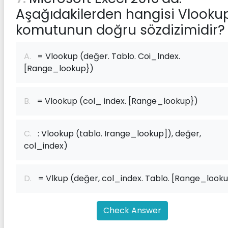
Aşağıdakilerden hangisi Vlooku
komutunun doğru sözdizimidir?
A.
= Vlookup (değer. Tablo. Coi_lndex.
[Range_lookup})
B.
= Vlookup (col_ index. [Range_lookup})
C.
: Vlookup (tablo. Irange_lookup]), değer,
col_index)
D.
= Vlkup (değer, col_index. Tablo. [Range_looku
Check Answer