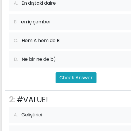
A.
En dıştaki daire
B.
en iç çember
C.
Hem A hem de B
D.
Ne bir ne de b)
Check Answer
2:
#VALUE!
A.
Geliştirici