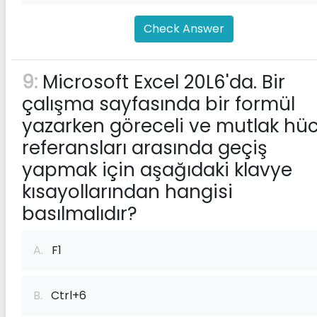
Check Answer
9:
Microsoft Excel 20L6'da. Bir
çalışma sayfasında bir formül
yazarken göreceli ve mutlak hü
referansları arasında geçiş
yapmak için aşağıdaki klavye
kısayollarından hangisi
basılmalıdır?
A.
F1
B.
Ctrl+6