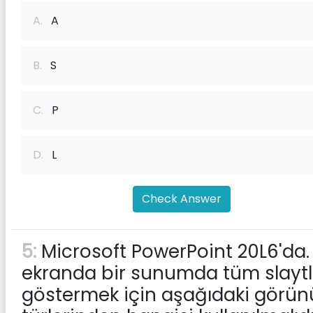
A.
A
B.
S
C.
P
D.
L
Check Answer
5:
Microsoft PowerPoint 20L6'da. 
ekranda bir sunumda tüm slaytl
göstermek için aşağıdaki görü