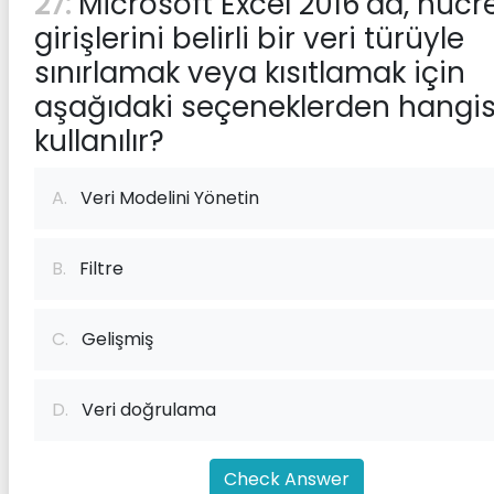
27:
Microsoft Excel 2016'da, hücr
girişlerini belirli bir veri türüyle
sınırlamak veya kısıtlamak için
aşağıdaki seçeneklerden hangis
kullanılır?
A.
Veri Modelini Yönetin
B.
Filtre
C.
Gelişmiş
D.
Veri doğrulama
Check Answer