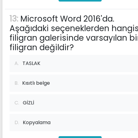
13:
Microsoft Word 2016'da.
Aşağıdaki seçeneklerden hangis
filigran galerisinde varsayılan bi
filigran değildir?
A.
TASLAK
B.
Kısıtlı belge
C.
GİZLİ
D.
Kopyalama