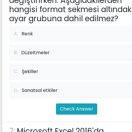
değiştirirken. Aşağıdakilerden
hangisi format sekmesi altındak
ayar grubuna dahil edilmez?
A.
Renk
B.
Düzeltmeler
C.
Şekiller
D.
Sanatsal etkiler
Check Answer
7:
Microsoft Excel 2016'da.