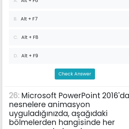
A.
Alt + F6
B.
Alt + F7
C.
Alt + F8
D.
Alt + F9
Check Answer
26:
Microsoft PowerPoint 2016'da
nesnelere animasyon
uyguladığınızda, aşağıdaki
bölmelerden hangisinde her