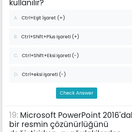
kullanılır?
A.
Ctrl+Eşit İşaret (=)
B.
Ctrl+Shift+Plus işareti (+)
C.
Ctrl+Shift+Eksi işareti (-)
D.
Ctrl+eksi işareti (-)
Check Answer
19:
Microsoft PowerPoint 2016'da
bir resmin çözünürlüğünü