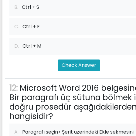
B.
Ctrl + S
C.
Ctrl + F
D.
Ctrl + M
Check Answer
12:
Microsoft Word 2016 belgesin
Bir paragrafı üç sütuna bölmek 
doğru prosedür aşağıdakilerde
hangisidir?
A.
Paragrafı seçin> Şerit üzerindeki Ekle sekmesini