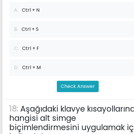
A.
Ctrl + N
B.
Ctrl + S
C.
Ctrl + F
D.
Ctrl + M
Check Answer
18:
Aşağıdaki klavye kısayolların
hangisi alt simge
biçimlendirmesini uygulamak iç