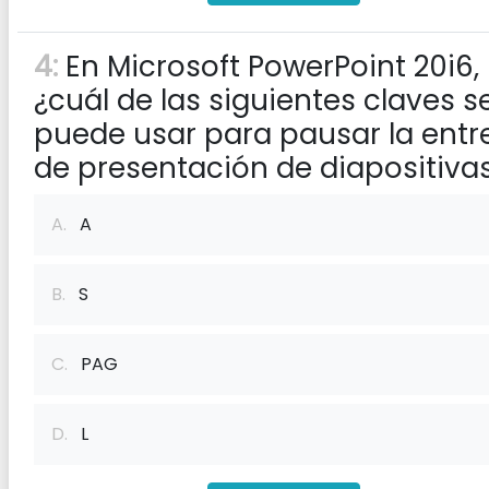
4:
En Microsoft PowerPoint 20i6,
¿cuál de las siguientes claves s
puede usar para pausar la entr
de presentación de diapositiva
A.
A
B.
S
C.
PAG
D.
L