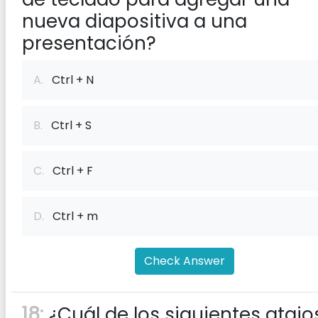
nueva diapositiva a una
presentación?
A.
Ctrl + N
B.
Ctrl + S
C.
Ctrl + F
D.
Ctrl + m
Check Answer
18:
¿Cuál de los siguientes atajo