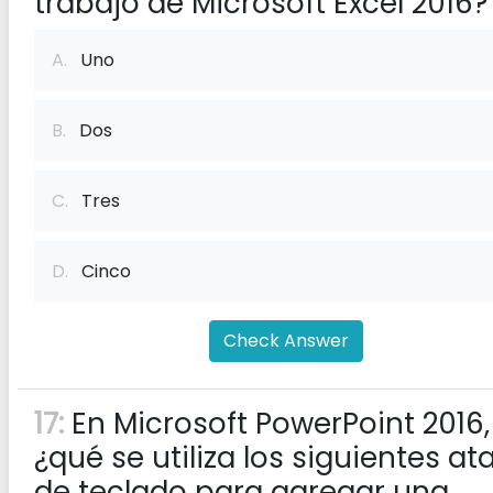
trabajo de Microsoft Excel 2016?
A.
Uno
B.
Dos
C.
Tres
D.
Cinco
Check Answer
17:
En Microsoft PowerPoint 2016,
¿qué se utiliza los siguientes at
de teclado para agregar una