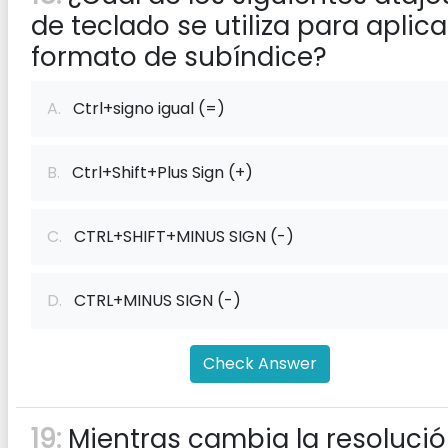
de teclado se utiliza para aplica
formato de subíndice?
A.
Ctrl+signo igual (=)
B.
Ctrl+Shift+Plus Sign (+)
C.
CTRL+SHIFT+MINUS SIGN (-)
D.
CTRL+MINUS SIGN (-)
Check Answer
19:
Mientras cambia la resoluci