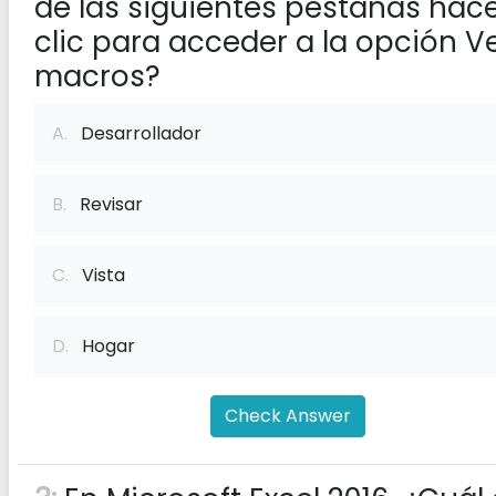
de las siguientes pestañas hac
clic para acceder a la opción V
macros?
A.
Desarrollador
B.
Revisar
C.
Vista
D.
Hogar
Check Answer