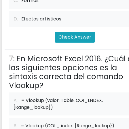
C.
Formas
D.
Efectos artísticos
Check Answer
7:
En Microsoft Excel 2016. ¿Cuál
las siguientes opciones es la
sintaxis correcta del comando
Vlookup?
A.
= Vlookup (valor. Table. COI_LNDEX.
[Range_lookup})
B.
= Vlookup (COL_ index. [Range_lookup})