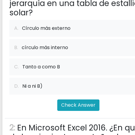
jerarquía en una tabla de estall
solar?
A.
Círculo más externo
B.
círculo más interno
C.
Tanto a como B
D.
Ni a ni B)
Check Answer
2:
En Microsoft Excel 2016. ¿En q