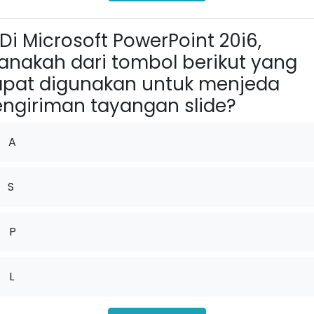
Di Microsoft PowerPoint 20i6,
nakah dari tombol berikut yang
pat digunakan untuk menjeda
ngiriman tayangan slide?
A
S
.
P
.
L