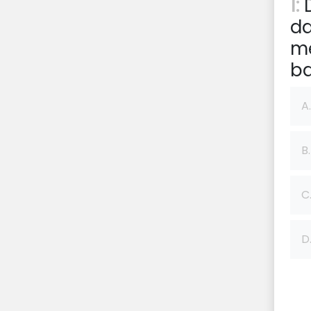
1:
D
da
me
ba
A.
B.
C
D