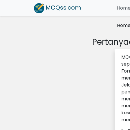
MCQss
.com
Hom
Hom
Pertanya
MCQ
sep
For
men
Jel
pen
mem
men
kes
mem