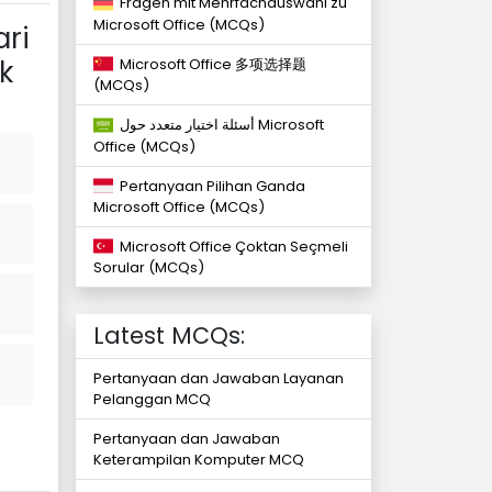
Fragen mit Mehrfachauswahl zu
Microsoft Office (MCQs)
ari
k
Microsoft Office 多项选择题
(MCQs)
أسئلة اختيار متعدد حول Microsoft
Office (MCQs)
Pertanyaan Pilihan Ganda
Microsoft Office (MCQs)
Microsoft Office Çoktan Seçmeli
Sorular (MCQs)
Latest MCQs:
Pertanyaan dan Jawaban Layanan
Pelanggan MCQ
Pertanyaan dan Jawaban
Keterampilan Komputer MCQ