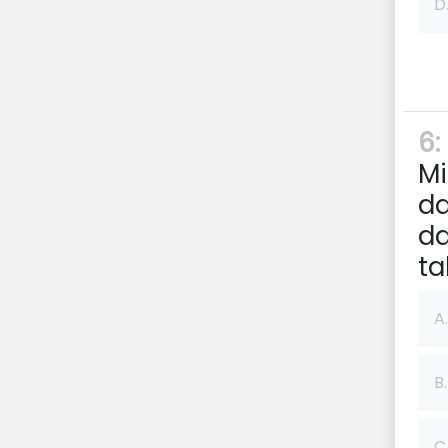
D
6:
Mi
da
da
ta
A.
B.
C