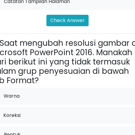
.
Catatan Tampilan Halaman
Check Answer
Saat mengubah resolusi gambar d
crosoft PowerPoint 2016. Manakah
ri berikut ini yang tidak termasuk
lam grup penyesuaian di bawah
b Format?
Warna
Koreksi
.
Bentuk