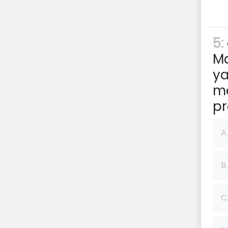
5:
Ma
ya
me
pr
A.
B.
C