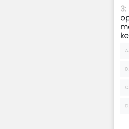
3:
op
me
ke
A.
B.
C
D