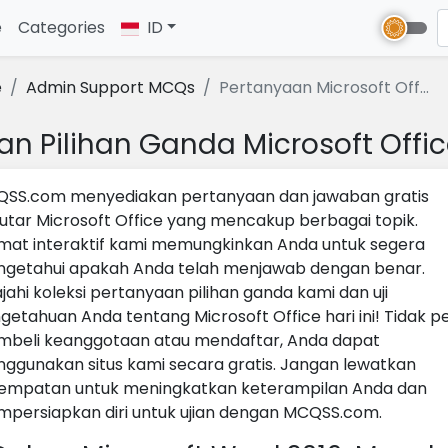
e
(current)
Categories
ID
e
Admin Support MCQs
Pertanyaan Microsoft Off...
an Pilihan Ganda Microsoft Offi
SS.com menyediakan pertanyaan dan jawaban gratis
utar Microsoft Office yang mencakup berbagai topik.
mat interaktif kami memungkinkan Anda untuk segera
getahui apakah Anda telah menjawab dengan benar.
ajahi koleksi pertanyaan pilihan ganda kami dan uji
getahuan Anda tentang Microsoft Office hari ini! Tidak pe
beli keanggotaan atau mendaftar, Anda dapat
ggunakan situs kami secara gratis. Jangan lewatkan
empatan untuk meningkatkan keterampilan Anda dan
persiapkan diri untuk ujian dengan MCQSS.com.