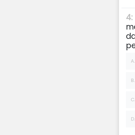
4:
ma
da
pe
A.
B.
C
D