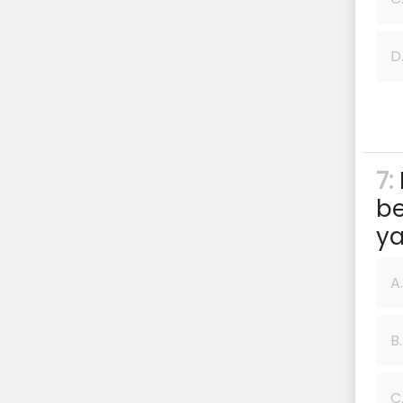
D
7:
be
ya
A.
B.
C