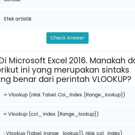
.
Efek artistik
Check Answer
Di Microsoft Excel 2016. Manakah d
rikut ini yang merupakan sintaks
ng benar dari perintah VLOOKUP?
= Vlookup (nilai. Tabel. Coi_lndex. [Range_lookup})
= Vlookup (col_ index. [Range_lookup})
.
: Vlookup (tabel. Irange_lookup]), nilai, col_index)