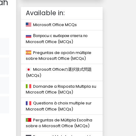
ah
Available in:
Microsoft Office MCQs
Вопросы с выбором ответа по
Microsoft Office (MCQs)
Preguntas de opción múltiple
sobre Microsoft Office (MCQs)
Microsoft Officeの選択肢式問題
(MCQs)
Domande a Risposta Multipla su
Microsoft Office (MCQs)
Questions à choix multiple sur
Microsoft Office (MCQs)
Perguntas de Múltipla Escolha
sobre o Microsoft Office (MCQs)