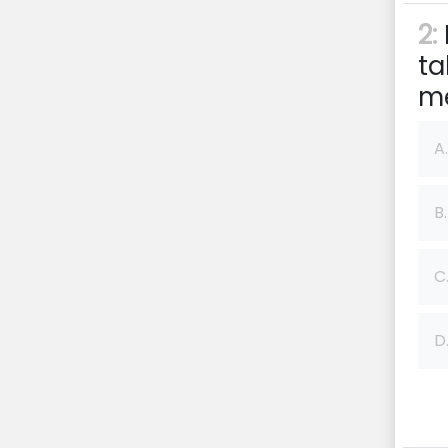
2:
ta
me
A.
B.
C
D