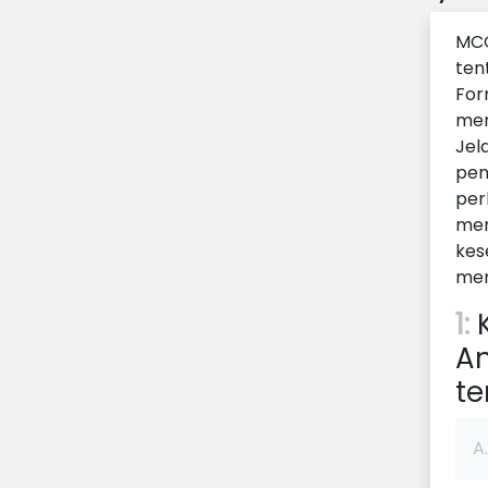
MCQ
ten
For
men
Jel
pen
per
men
kes
mem
1:
K
An
te
A.