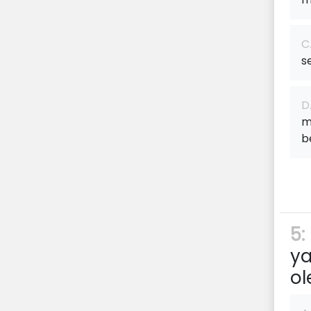
C
s
D
m
b
5:
ya
ol