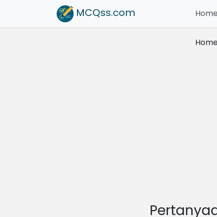
MCQss
.com
Hom
Hom
Pertanya