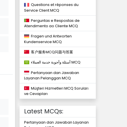
Questions et réponses du
Service Client MCQ
Perguntas e Respostas de
Atendimento ao Cliente MCQ
Fragen und Antworten
Kundenservice MCQ
客户服务MCQ问题与答案
أسئلة وأجوبة خدمة العملاء MCQ
Pertanyaan dan Jawaban
Layanan Pelanggan MCQ
Müşteri Hizmetleri MCQ Soruları
ve Cevapları
Latest MCQs:
Pertanyaan dan Jawaban Layanan