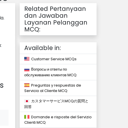
Related Pertanyaan
dan Jawaban
a.
Layanan Pelanggan
MCQ:
k
Available in:
Customer Service MCQs
Вопросы и ответы по
обслуживанию клиентов MCQ
s
Preguntas y respuestas de
Servicio al Cliente MCQ
カスタマーサービスMCQの質問と
回答
Domande e risposte del Servizio
Clienti MCQ