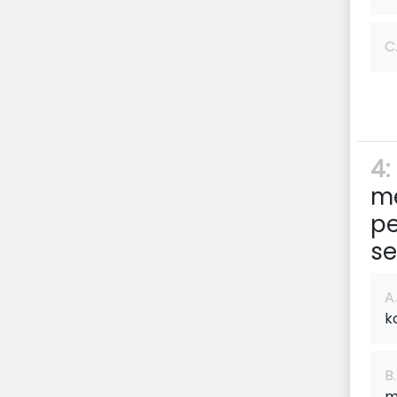
C
4:
me
pe
se
A.
k
B.
m