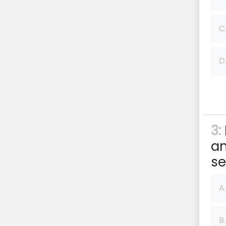
C
D
3:
a
se
A.
B.