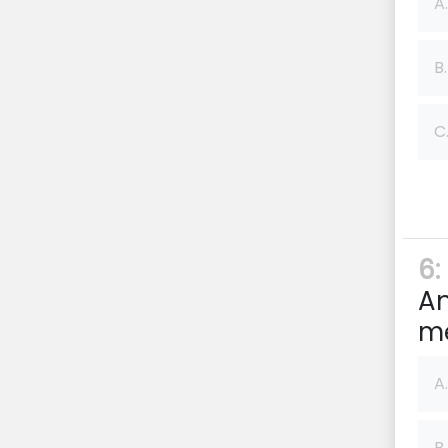
A.
B.
C
6:
An
me
A.
B.