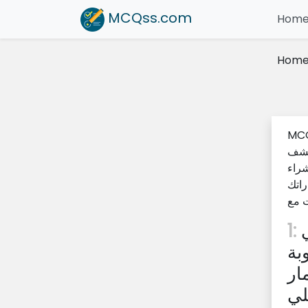
MCQss
.com
Hom
Hom
بة الإدارية في صيغة
تكشف
شراء
راتك
صواب أو خطأ: تشير فترة الاسترداد في
1:
بة
ار