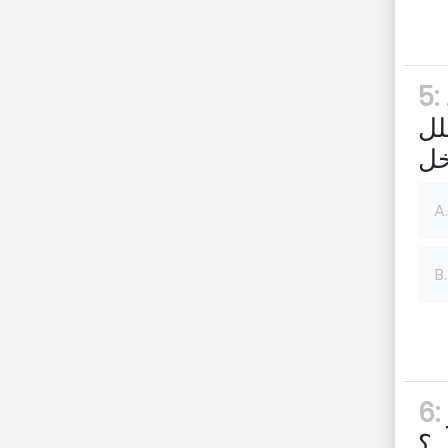
صحيح أو خطأ: في حين أن الاستهلاك لا يؤدي
5:
لل
A.
B.
تُعرف التكاليف التي لا يمكن تتبعها بسهولة أو
6:
..؟